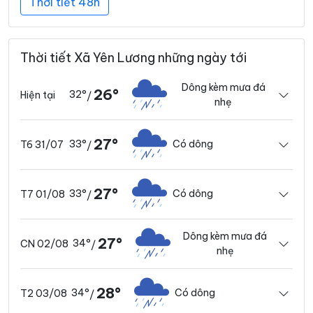
Thời tiết 48h
Thời tiết Xã Yên Lương những ngày tới
Dông kèm mưa đá
26°
32°
Hiện tại
/
nhẹ
27°
33°
Có dông
T6 31/07
/
27°
33°
Có dông
T7 01/08
/
Dông kèm mưa đá
27°
34°
CN 02/08
/
nhẹ
28°
34°
Có dông
T2 03/08
/