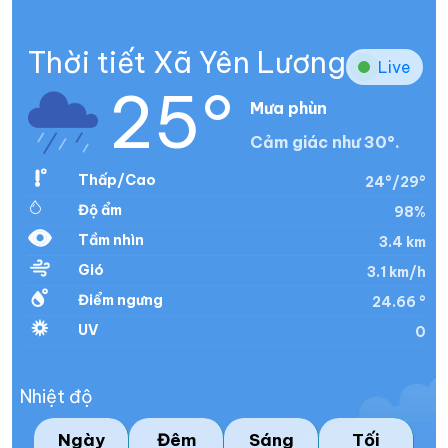
Thời tiết Xã Yên Lương
Live
25°
Mưa phùn
Cảm giác như 30°.
Thấp/Cao
24°/29°
Độ ẩm
98%
Tầm nhìn
3.4 km
Gió
3.1 km/h
Điểm ngưng
24.66 °
UV
0
Nhiệt độ
Ngày
Đêm
Sáng
Tối