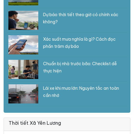
Dự báo thời tiết theo giờ có chính xác
không?
Xác suất mưa nghĩa là gì? Cách đọc
phần trăm dự báo
Chuẩn bị nhà trước bão: Checklist dễ
thực hiện
Lái xe khi mưa lớn: Nguyên tắc an toàn
cần nhớ
Thời tiết Xã Yên Lương