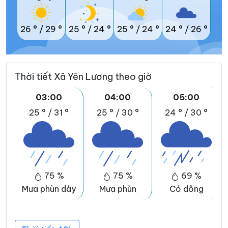
26 °
/
29 °
25 °
/
24 °
25 °
/
24 °
24 °
/
26 °
Thời tiết Xã Yên Lương theo giờ
03:00
04:00
05:00
25 °
/
31 °
25 °
/
30 °
24 °
/
30 °
75 %
75 %
69 %
Mưa phùn dày
Mưa phùn
Có dông