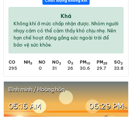
Chất lượng không khí
Khá
Không khí ở mức chấp nhận được. Nhóm người
nhạy cảm có thể cảm thấy khó chịu nhẹ. Nên
hạn chế hoạt động gắng sức ngoài trời để
bảo vệ sức khỏe.
CO
NH
NO
NO
O
PM
PM
SO
3
2
3
10
25
2
295
0
31
26
30.6
29.7
33.8
Bình minh / Hoàng hôn
05:16 AM
06:29 PM