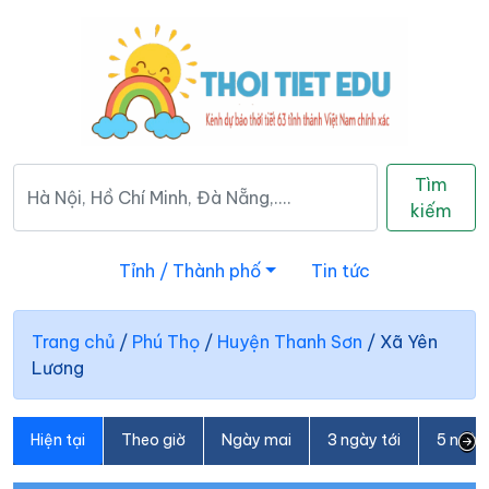
Tìm
kiếm
Tỉnh / Thành phố
Tin tức
Trang chủ
/
Phú Thọ
/
Huyện Thanh Sơn
/
Xã Yên
Lương
Hiện tại
Theo giờ
Ngày mai
3 ngày tới
5 ngày 