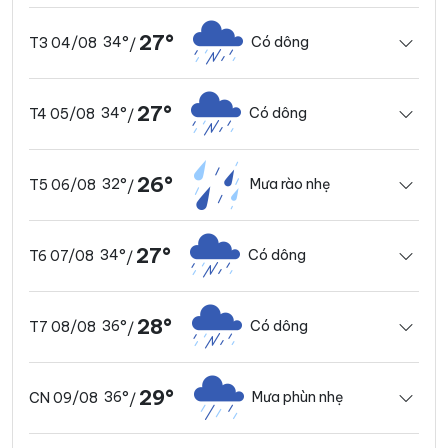
27°
34°
Có dông
T3 04/08
/
27°
34°
Có dông
T4 05/08
/
26°
32°
Mưa rào nhẹ
T5 06/08
/
27°
34°
Có dông
T6 07/08
/
28°
36°
Có dông
T7 08/08
/
29°
36°
Mưa phùn nhẹ
CN 09/08
/