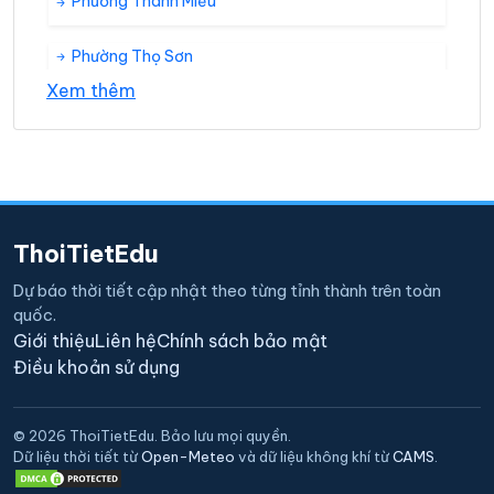
Phường Thanh Miếu
Phường Thọ Sơn
Xem thêm
Phường Tiên Cát
Phường Vân Cơ
Phường Vân Phú
ThoiTietEdu
Xã Chu Hóa
Dự báo thời tiết cập nhật theo từng tỉnh thành trên toàn
quốc.
Xã Hùng Lô
Giới thiệu
Liên hệ
Chính sách bảo mật
Điều khoản sử dụng
Xã Hy Cương
© 2026 ThoiTietEdu. Bảo lưu mọi quyền.
Xã Kim Đức
Dữ liệu thời tiết từ
Open-Meteo
và dữ liệu không khí từ
CAMS
.