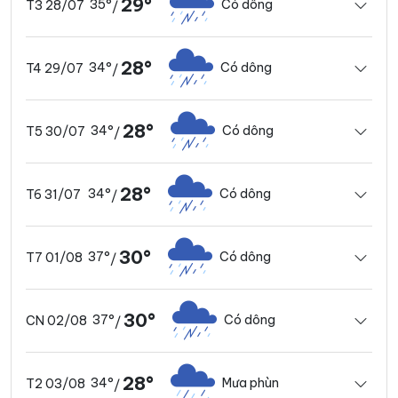
29°
35°
Có dông
T3 28/07
/
28°
34°
Có dông
T4 29/07
/
28°
34°
Có dông
T5 30/07
/
28°
34°
Có dông
T6 31/07
/
30°
37°
Có dông
T7 01/08
/
30°
37°
Có dông
CN 02/08
/
28°
34°
Mưa phùn
T2 03/08
/