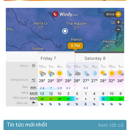
Tin tức mới nhất
Xem tất cả