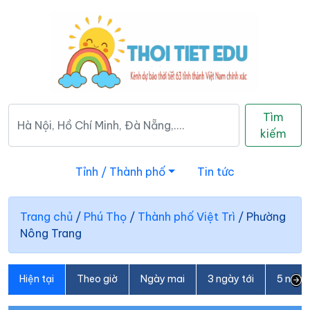
Tìm
kiếm
Tỉnh / Thành phố
Tin tức
Trang chủ
/
Phú Thọ
/
Thành phố Việt Trì
/
Phường
Nông Trang
Hiện tại
Theo giờ
Ngày mai
3 ngày tới
5 ngày 