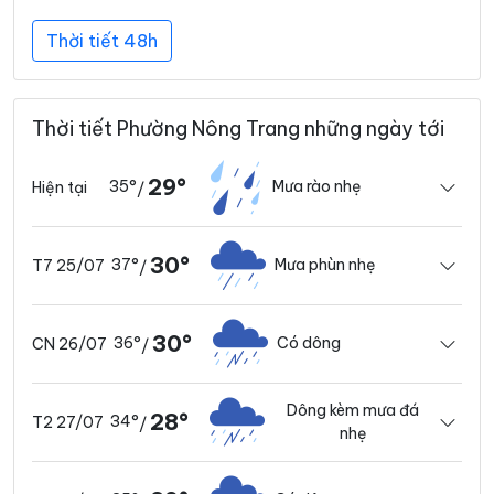
Thời tiết 48h
Thời tiết Phường Nông Trang những ngày tới
29°
35°
Mưa rào nhẹ
Hiện tại
/
30°
37°
Mưa phùn nhẹ
T7 25/07
/
30°
36°
Có dông
CN 26/07
/
Dông kèm mưa đá
28°
34°
T2 27/07
/
nhẹ