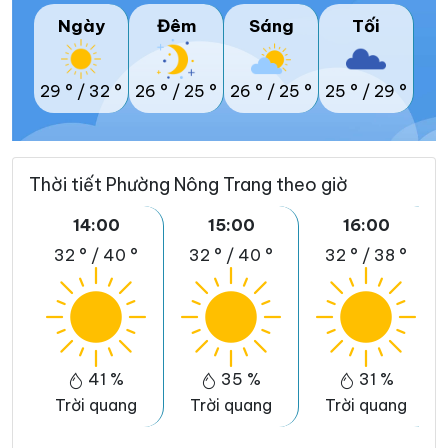
Ngày
Đêm
Sáng
Tối
29 °
/
32 °
26 °
/
25 °
26 °
/
25 °
25 °
/
29 °
Thời tiết Phường Nông Trang theo giờ
14:00
15:00
16:00
32 °
/
40 °
32 °
/
40 °
32 °
/
38 °
41 %
35 %
31 %
Trời quang
Trời quang
Trời quang