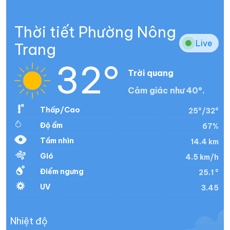
Thời tiết Phường Nông
Live
Trang
32°
Trời quang
Cảm giác như 40°.
Thấp/Cao
25°/32°
Độ ẩm
67%
Tầm nhìn
14.4 km
Gió
4.5 km/h
Điểm ngưng
25.1 °
UV
3.45
Nhiệt độ