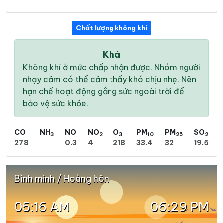
Chất lượng không khí
Khá
Không khí ở mức chấp nhận được. Nhóm người
nhạy cảm có thể cảm thấy khó chịu nhẹ. Nên
hạn chế hoạt động gắng sức ngoài trời để
bảo vệ sức khỏe.
CO
NH
NO
NO
O
PM
PM
SO
3
2
3
10
25
2
278
0.3
4
218
33.4
32
19.5
Bình minh / Hoàng hôn
05:16 AM
06:29 PM