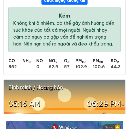
Chất lượng không khí
Kém
Không khí ô nhiễm, có thể gây ảnh hưởng đến
sức khỏe của tất cả mọi người. Người nhạy
cảm có nguy cơ gặp vấn đề nghiêm trọng
hơn. Nên hạn chế ra ngoài và đeo khẩu trang.
CO
NH
NO
NO
O
PM
PM
SO
3
2
3
10
25
2
862
0
62.9
57
102.9
100.6
44.3
Bình minh / Hoàng hôn
05:16 AM
06:29 PM