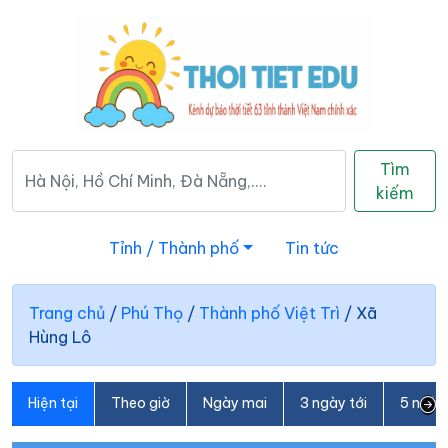
Tìm
kiếm
Tỉnh / Thành phố
Tin tức
Trang chủ
/
Phú Thọ
/
Thành phố Việt Trì
/
Xã
Hùng Lô
Hiện tại
Theo giờ
Ngày mai
3 ngày tới
5 ngày 