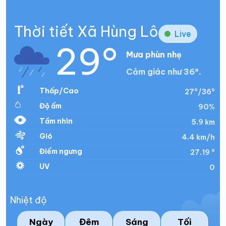
Thời tiết Xã Hùng Lô
Live
29°
Mưa phùn nhẹ
Cảm giác như 36°.
Thấp/Cao
27°/36°
Độ ẩm
90%
Tầm nhìn
5.9 km
Gió
4.4 km/h
Điểm ngưng
27.19 °
UV
0
Nhiệt độ
Ngày
Đêm
Sáng
Tối