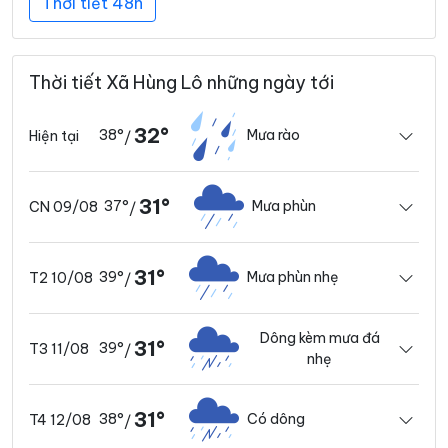
Thời tiết 48h
Thời tiết Xã Hùng Lô những ngày tới
32°
38°
Mưa rào
Hiện tại
/
31°
37°
Mưa phùn
CN 09/08
/
31°
39°
Mưa phùn nhẹ
T2 10/08
/
Dông kèm mưa đá
31°
39°
T3 11/08
/
nhẹ
31°
38°
Có dông
T4 12/08
/