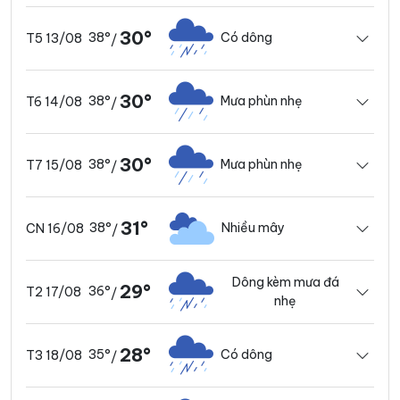
30°
38°
Có dông
T5 13/08
/
30°
38°
Mưa phùn nhẹ
T6 14/08
/
30°
38°
Mưa phùn nhẹ
T7 15/08
/
31°
38°
Nhiều mây
CN 16/08
/
Dông kèm mưa đá
29°
36°
T2 17/08
/
nhẹ
28°
35°
Có dông
T3 18/08
/