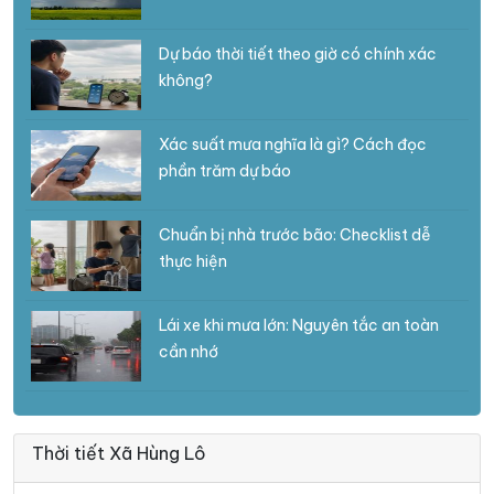
Dự báo thời tiết theo giờ có chính xác
không?
Xác suất mưa nghĩa là gì? Cách đọc
phần trăm dự báo
Chuẩn bị nhà trước bão: Checklist dễ
thực hiện
Lái xe khi mưa lớn: Nguyên tắc an toàn
cần nhớ
Thời tiết Xã Hùng Lô