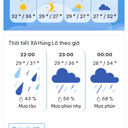
32 °
/
36 °
29 °
/
27 °
29 °
/
27 °
27 °
/
32 °
Thời tiết Xã Hùng Lô theo giờ
22:00
23:00
00:00
29 °
/
37 °
29 °
/
36 °
28 °
/
34 °
43 %
56 %
68 %
Mưa rào
Mưa phùn nhẹ
Mưa phùn