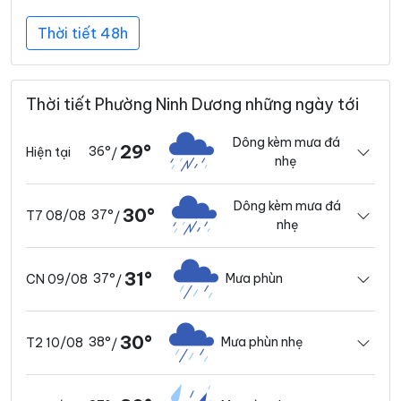
Thời tiết 48h
Thời tiết Phường Ninh Dương những ngày tới
Dông kèm mưa đá
29°
36°
Hiện tại
/
nhẹ
Dông kèm mưa đá
30°
37°
T7 08/08
/
nhẹ
31°
37°
Mưa phùn
CN 09/08
/
30°
38°
Mưa phùn nhẹ
T2 10/08
/