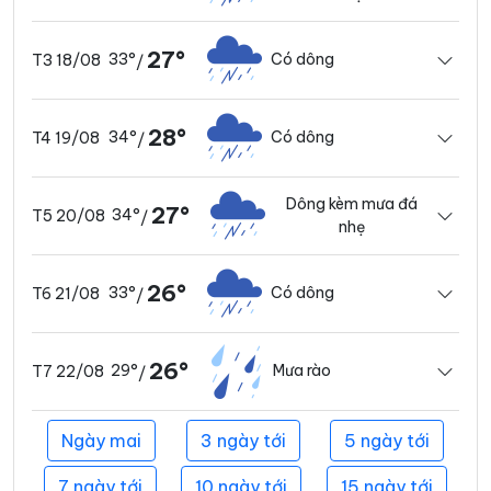
27°
33°
Có dông
T3 18/08
/
28°
34°
Có dông
T4 19/08
/
Dông kèm mưa đá
27°
34°
T5 20/08
/
nhẹ
26°
33°
Có dông
T6 21/08
/
26°
29°
Mưa rào
T7 22/08
/
Ngày mai
3 ngày tới
5 ngày tới
7 ngày tới
10 ngày tới
15 ngày tới