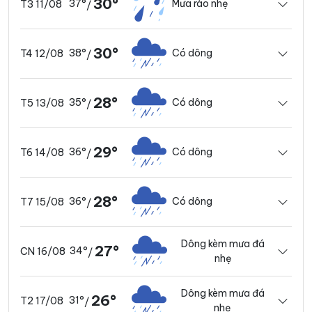
30°
37°
Mưa rào nhẹ
T3 11/08
/
30°
38°
Có dông
T4 12/08
/
28°
35°
Có dông
T5 13/08
/
29°
36°
Có dông
T6 14/08
/
28°
36°
Có dông
T7 15/08
/
Dông kèm mưa đá
27°
34°
CN 16/08
/
nhẹ
Dông kèm mưa đá
26°
31°
T2 17/08
/
nhẹ