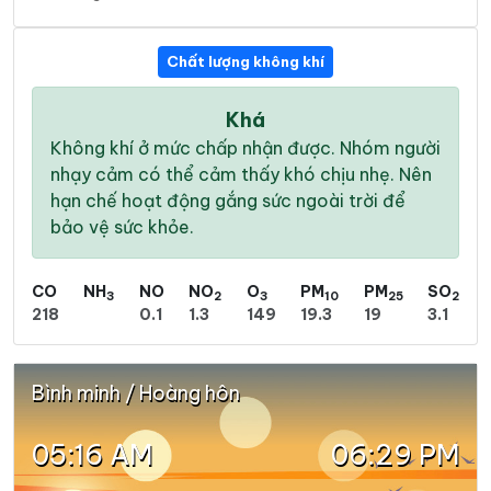
Chất lượng không khí
Khá
Không khí ở mức chấp nhận được. Nhóm người
nhạy cảm có thể cảm thấy khó chịu nhẹ. Nên
hạn chế hoạt động gắng sức ngoài trời để
bảo vệ sức khỏe.
CO
NH
NO
NO
O
PM
PM
SO
3
2
3
10
25
2
218
0.1
1.3
149
19.3
19
3.1
Bình minh / Hoàng hôn
05:16 AM
06:29 PM