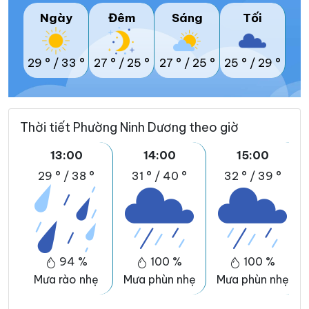
Ngày
Đêm
Sáng
Tối
29 °
/
33 °
27 °
/
25 °
27 °
/
25 °
25 °
/
29 °
Thời tiết Phường Ninh Dương theo giờ
13:00
14:00
15:00
29 °
/
38 °
31 °
/
40 °
32 °
/
39 °
94 %
100 %
100 %
Mưa rào nhẹ
Mưa phùn nhẹ
Mưa phùn nhẹ