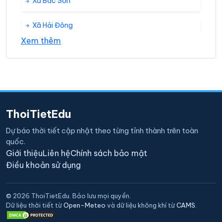
Xã Bắc Sơn
Xã Hải Đông
Xem thêm
Xã Hải Sơn
Xã Hải Tiến
Xã Hải Xuân
ThoiTietEdu
Xã Quảng Nghĩa
Dự báo thời tiết cập nhật theo từng tỉnh thành trên toàn
quốc.
Xã Vạn Ninh
Giới thiệu
Liên hệ
Chính sách bảo mật
Điều khoản sử dụng
Xã Vĩnh Thực
© 2026 ThoiTietEdu. Bảo lưu mọi quyền.
Xã Vĩnh Trung
Dữ liệu thời tiết từ
Open-Meteo
và dữ liệu không khí từ
CAMS
.