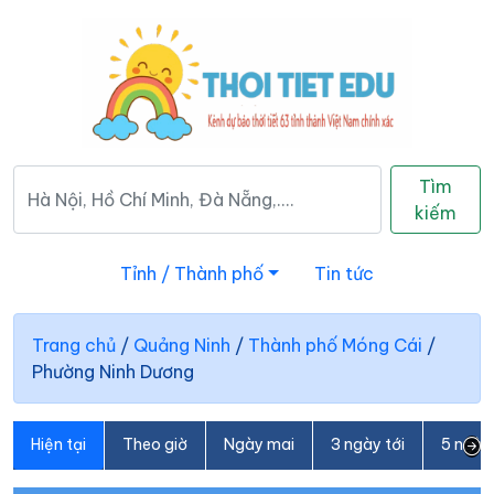
Tìm
kiếm
Tỉnh / Thành phố
Tin tức
Trang chủ
/
Quảng Ninh
/
Thành phố Móng Cái
/
Phường Ninh Dương
Hiện tại
Theo giờ
Ngày mai
3 ngày tới
5 ngày 