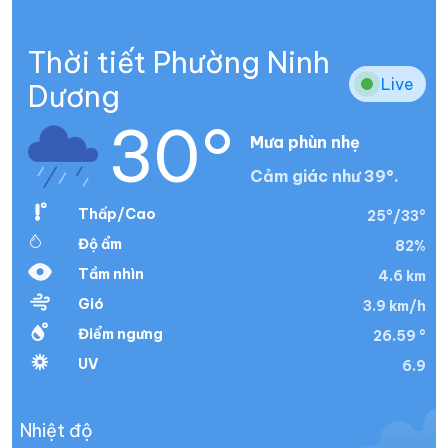
Thời tiết Phường Ninh
Live
Dương
30°
Mưa phùn nhẹ
Cảm giác như 39°.
Thấp/Cao
25°/33°
Độ ẩm
82%
Tầm nhìn
4.6 km
Gió
3.9 km/h
Điểm ngưng
26.59 °
UV
6.9
Nhiệt độ