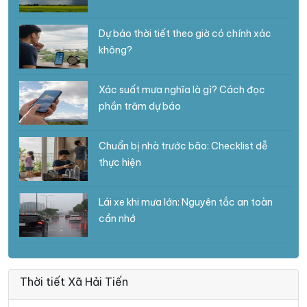
Dự báo thời tiết theo giờ có chính xác
không?
Xác suất mưa nghĩa là gì? Cách đọc
phần trăm dự báo
Chuẩn bị nhà trước bão: Checklist dễ
thực hiện
Lái xe khi mưa lớn: Nguyên tắc an toàn
cần nhớ
Thời tiết Xã Hải Tiến