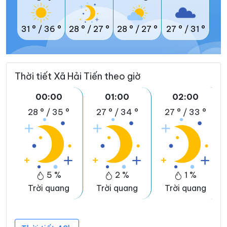
31 °
/
36 °
28 °
/
27 °
28 °
/
27 °
27 °
/
31 °
Thời tiết Xã Hải Tiến theo giờ
00:00
01:00
02:00
28 °
/
35 °
27 °
/
34 °
27 °
/
33 °
5 %
2 %
1 %
Trời quang
Trời quang
Trời quang