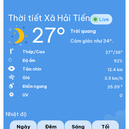
Thời tiết Xã Hải Tiến
Live
27°
Trời quang
Cảm giác như 34°.
Thấp/Cao
27°/36°
Độ ẩm
92%
Tầm nhìn
12.4 km
Gió
3.5 km/h
Điểm ngưng
25.59 °
UV
0
Nhiệt độ
Ngày
Đêm
Sáng
Tối