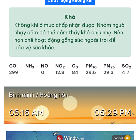
Chất lượng không khí
Khá
Không khí ở mức chấp nhận được. Nhóm người
nhạy cảm có thể cảm thấy khó chịu nhẹ. Nên
hạn chế hoạt động gắng sức ngoài trời để
bảo vệ sức khỏe.
CO
NH
NO
NO
O
PM
PM
SO
3
2
3
10
25
2
299
0
12.8
84
29.6
29.3
4.7
Bình minh / Hoàng hôn
05:16 AM
06:29 PM