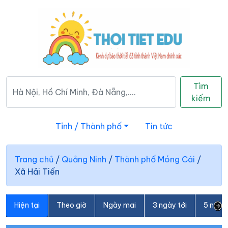
Tìm
kiếm
Tỉnh / Thành phố
Tin tức
Trang chủ
/
Quảng Ninh
/
Thành phố Móng Cái
/
Xã Hải Tiến
Hiện tại
Theo giờ
Ngày mai
3 ngày tới
5 ngày 