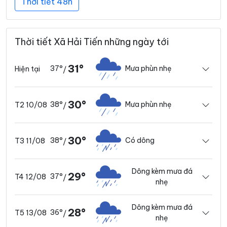
Thời tiết 48h
Thời tiết Xã Hải Tiến những ngày tới
31°
37°
Mưa phùn nhẹ
Hiện tại
/
30°
38°
Mưa phùn nhẹ
T2 10/08
/
30°
38°
Có dông
T3 11/08
/
Dông kèm mưa đá
29°
37°
T4 12/08
/
nhẹ
Dông kèm mưa đá
28°
36°
T5 13/08
/
nhẹ