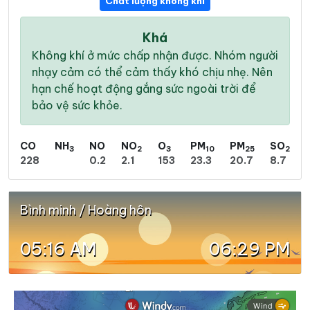
Chất lượng không khí
Khá
Không khí ở mức chấp nhận được. Nhóm người
nhạy cảm có thể cảm thấy khó chịu nhẹ. Nên
hạn chế hoạt động gắng sức ngoài trời để
bảo vệ sức khỏe.
CO
NH
NO
NO
O
PM
PM
SO
3
2
3
10
25
2
228
0.2
2.1
153
23.3
20.7
8.7
Bình minh / Hoàng hôn
05:16 AM
06:29 PM