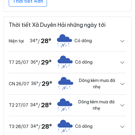
Thời tiết 48h
Thời tiết Xã Duyên Hải những ngày tới
28°
34°
Có dông
Hiện tại
/
29°
36°
Có dông
T7 25/07
/
Dông kèm mưa đá
29°
36°
CN 26/07
/
nhẹ
Dông kèm mưa đá
28°
34°
T2 27/07
/
nhẹ
28°
34°
Có dông
T3 28/07
/