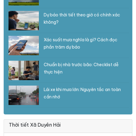
Dự báo thời tiết theo giờ có chính xác
không?
Xác suất mưa nghĩa là gì? Cách đọc
phần trăm dự báo
Chuẩn bị nhà trước bão: Checklist dễ
thực hiện
Lái xe khi mưa lớn: Nguyên tắc an toàn
cần nhớ
Thời tiết Xã Duyên Hải