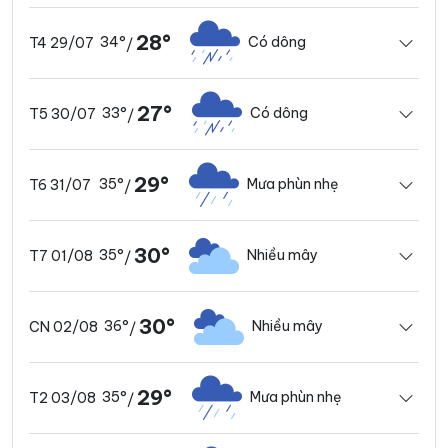
28°
34°
Có dông
T4 29/07
/
27°
33°
Có dông
T5 30/07
/
29°
35°
Mưa phùn nhẹ
T6 31/07
/
30°
35°
Nhiều mây
T7 01/08
/
30°
36°
Nhiều mây
CN 02/08
/
29°
35°
Mưa phùn nhẹ
T2 03/08
/