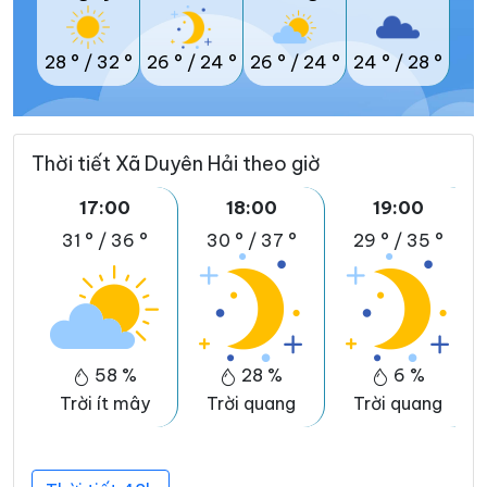
28 °
/
32 °
26 °
/
24 °
26 °
/
24 °
24 °
/
28 °
Thời tiết Xã Duyên Hải theo giờ
17:00
18:00
19:00
31 °
/
36 °
30 °
/
37 °
29 °
/
35 °
58 %
28 %
6 %
Trời ít mây
Trời quang
Trời quang