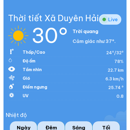
Thời tiết Xã Duyên Hải
Live
30°
Trời quang
Cảm giác như 37°.
Thấp/Cao
24°/32°
Độ ẩm
78%
Tầm nhìn
22.7 km
Gió
6.3 km/h
Điểm ngưng
25.74 °
UV
0.8
Nhiệt độ
Ngày
Đêm
Sáng
Tối