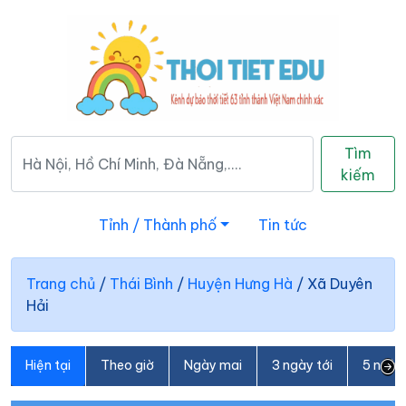
Tìm
kiếm
Tỉnh / Thành phố
Tin tức
Trang chủ
/
Thái Bình
/
Huyện Hưng Hà
/
Xã Duyên
Hải
Hiện tại
Theo giờ
Ngày mai
3 ngày tới
5 ngày 