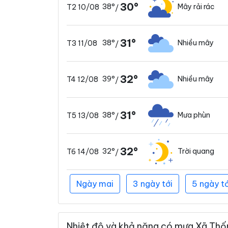
30°
38°
Mây rải rác
T2 10/08
/
31°
38°
Nhiều mây
T3 11/08
/
32°
39°
Nhiều mây
T4 12/08
/
31°
38°
Mưa phùn
T5 13/08
/
32°
32°
Trời quang
T6 14/08
/
Ngày mai
3 ngày tới
5 ngày tớ
Nhiệt độ và khả năng có mưa Xã Thốn