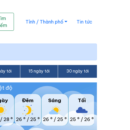
Tìm
Tỉnh / Thành phố
Tin tức
iếm
ày tới
15 ngày tới
30 ngày tới
ệt độ
gày
Đêm
Sáng
Tối
/
28 °
26 °
/
25 °
26 °
/
25 °
25 °
/
26 °