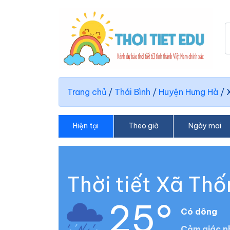
Trang chủ
/
Thái Bình
/
Huyện Hưng Hà
/
Hiện tại
Theo giờ
Ngày mai
Thời tiết Xã Th
25°
Có dông
Cảm giác n