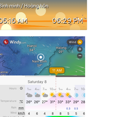
Bình minh / Hoàng hôn
05:16 AM
06:29 PM