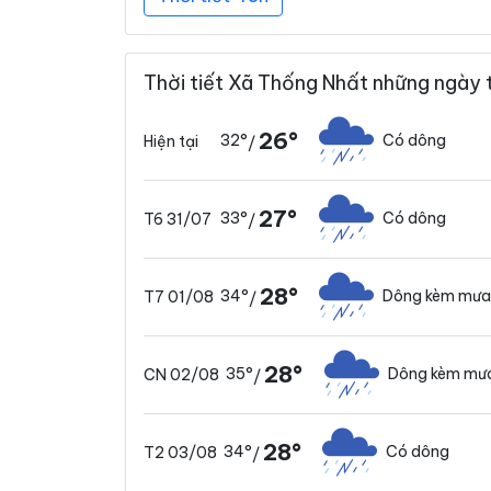
Thời tiết Xã Thống Nhất những ngày 
26°
32°
Có dông
Hiện tại
/
27°
33°
Có dông
T6 31/07
/
28°
34°
Dông kèm mưa
T7 01/08
/
28°
35°
Dông kèm mưa
CN 02/08
/
28°
34°
Có dông
T2 03/08
/