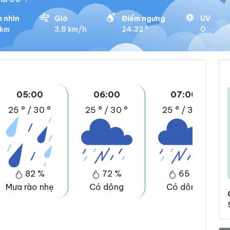
 nhìn
Gió
Điểm ngưng
UV
 km
3.8 km/h
24.32 °
0
05:00
06:00
07:00
25 °
/
30 °
25 °
/
30 °
25 °
/
30 °
82 %
72 %
65 %
Mưa rào nhẹ
Có dông
Có dông