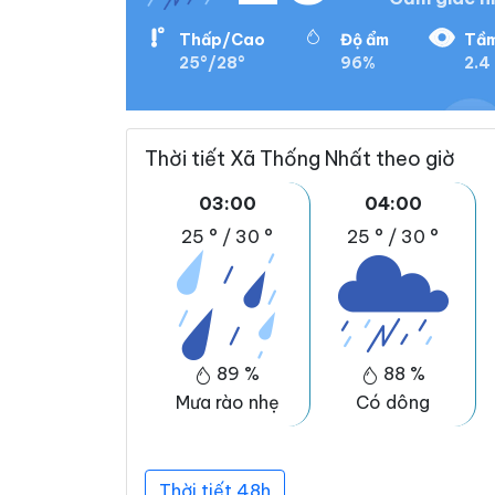
Thấp/Cao
Độ ẩm
Tầm
25°/28°
96%
2.4
Thời tiết Xã Thống Nhất theo giờ
03:00
04:00
25 °
/
30 °
25 °
/
30 °
89 %
88 %
Mưa rào nhẹ
Có dông
Thời tiết 48h