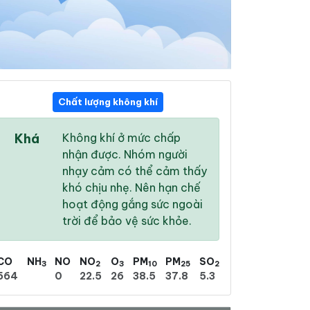
Chất lượng không khí
08:00
09:00
10:00
Khá
Không khí ở mức chấp
25 °
/
30 °
25 °
/
31 °
26 °
/
32 °
nhận được. Nhóm người
nhạy cảm có thể cảm thấy
khó chịu nhẹ. Nên hạn chế
hoạt động gắng sức ngoài
trời để bảo vệ sức khỏe.
64 %
65 %
69 %
Mưa rào nhẹ
Mưa rào nhẹ
Mưa phùn
CO
NH
NO
NO
O
PM
PM
SO
3
2
3
10
25
2
564
0
22.5
26
38.5
37.8
5.3