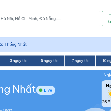
k
Xã Thống Nhất
3 ngày tới
5 ngày tới
7 ngày tới
10 ng
Nhi
ống Nhất
N
Live
26 °
hư 30°.