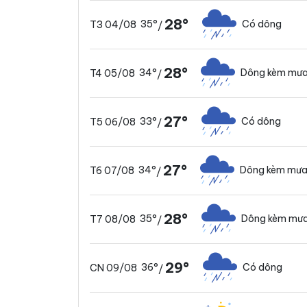
28°
35°
Có dông
T3 04/08
/
28°
34°
Dông kèm mưa
T4 05/08
/
27°
33°
Có dông
T5 06/08
/
27°
34°
Dông kèm mưa
T6 07/08
/
28°
35°
Dông kèm mưa
T7 08/08
/
29°
36°
Có dông
CN 09/08
/