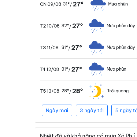
27°
31°
Mưa phùn
CN 09/08
/
27°
32°
Mưa phùn dày
T2 10/08
/
27°
31°
Mưa phùn dày
T3 11/08
/
27°
31°
Mưa phùn
T4 12/08
/
28°
28°
Trời quang
T5 13/08
/
Ngày mai
3 ngày tới
5 ngày tớ
Nhiệt độ và khả năng có mưa Xã Phú 