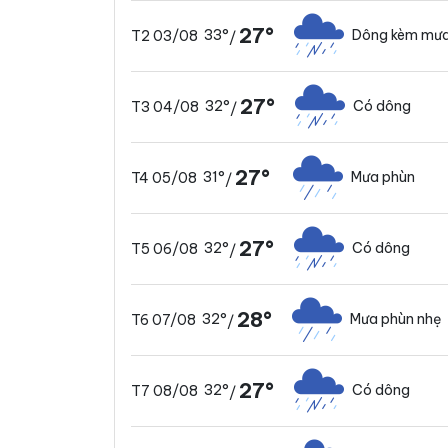
27°
33°
Dông kèm mưa
T2 03/08
/
27°
32°
Có dông
T3 04/08
/
27°
31°
Mưa phùn
T4 05/08
/
27°
32°
Có dông
T5 06/08
/
28°
32°
Mưa phùn nhẹ
T6 07/08
/
27°
32°
Có dông
T7 08/08
/