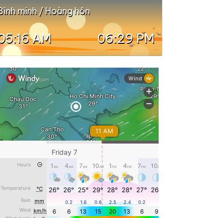
Bình minh / Hoàng hôn
05:16 AM
06:29 PM