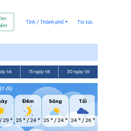
Tìm
Tỉnh / Thành phố
Tin tức
iếm
ày tới
15 ngày tới
30 ngày tới
ệt độ
gày
Đêm
Sáng
Tối
/
29 °
25 °
/
24 °
25 °
/
24 °
24 °
/
26 °