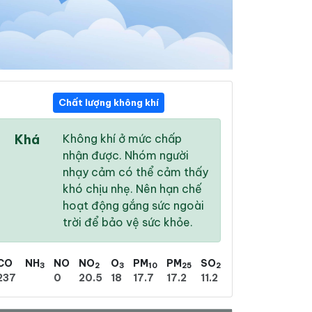
Chất lượng không khí
08:00
09:00
10:00
Khá
Không khí ở mức chấp
26 °
/
31 °
27 °
/
32 °
28 °
/
32 °
nhận được. Nhóm người
nhạy cảm có thể cảm thấy
khó chịu nhẹ. Nên hạn chế
hoạt động gắng sức ngoài
trời để bảo vệ sức khỏe.
51 %
52 %
57 %
Nhiều mây
Mưa phùn nhẹ
Mưa phùn nhẹ
CO
NH
NO
NO
O
PM
PM
SO
3
2
3
10
25
2
237
0
20.5
18
17.7
17.2
11.2