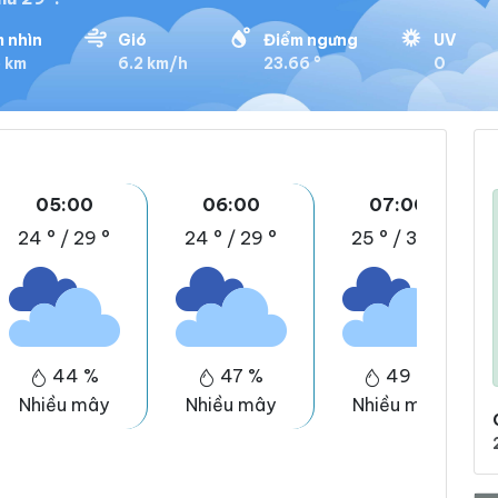
 nhìn
Gió
Điểm ngưng
UV
5 km
6.2 km/h
23.66 °
0
05:00
06:00
07:00
24 °
/
29 °
24 °
/
29 °
25 °
/
30 °
44 %
47 %
49 %
Nhiều mây
Nhiều mây
Nhiều mây