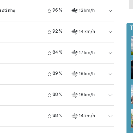
96 %
13 km/h
 đá nhẹ
T
92 %
14 km/h
84 %
17 km/h
89 %
18 km/h
88 %
18 km/h
88 %
14 km/h