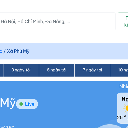
k
c
/
Xã Phú Mỹ
3 ngày tới
5 ngày tới
7 ngày tới
10 ng
Nhi
 Mỹ
N
Live
26 °
hư 29°.