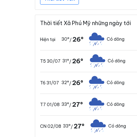
Thời tiết Xã Phú Mỹ những ngày tới
26°
30°
Có dông
Hiện tại
/
26°
31°
Có dông
T5 30/07
/
26°
32°
Có dông
T6 31/07
/
27°
33°
Có dông
T7 01/08
/
27°
33°
Có dông
CN 02/08
/