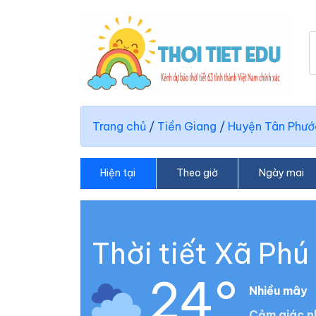
Trang chủ
/
Tiền Giang
/
Huyện Tân Phướ
Hiện tại
Theo giờ
Ngày mai
Thời tiết Xã Phú
24°
Nhiều mây
Cảm giác n