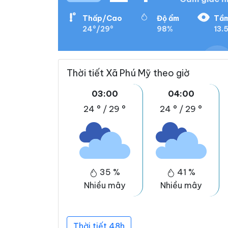
Thấp/Cao
Độ ẩm
Tầm
24°/29°
98%
13.
Thời tiết Xã Phú Mỹ theo giờ
03:00
04:00
24 °
/
29 °
24 °
/
29 °
35 %
41 %
Nhiều mây
Nhiều mây
Thời tiết 48h