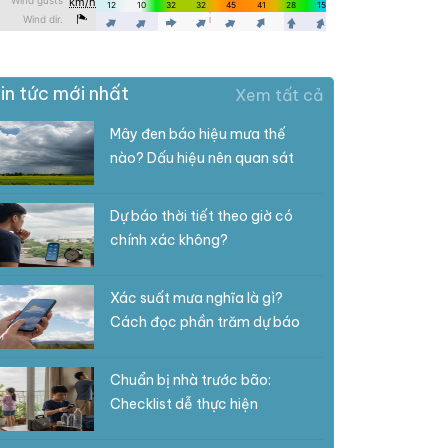
in tức mới nhất
Xem tất cả
Mây đen báo hiệu mưa thế
nào? Dấu hiệu nên quan sát
Dự báo thời tiết theo giờ có
chính xác không?
Xác suất mưa nghĩa là gì?
Cách đọc phần trăm dự báo
Chuẩn bị nhà trước bão:
Checklist dễ thực hiện