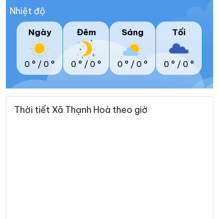
Nhiệt độ
Ngày
Đêm
Sáng
Tối
0 °
/
0 °
0 °
/
0 °
0 °
/
0 °
0 °
/
0 °
Thời tiết Xã Thạnh Hoà theo giờ