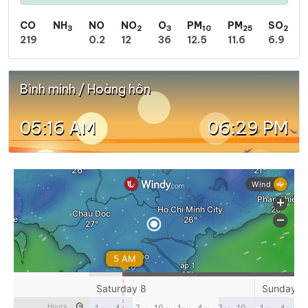
CO
NH
NO
NO
O
PM
PM
SO
3
2
3
10
25
2
219
0.2
12
36
12.5
11.6
6.9
Bình minh / Hoàng hôn
05:16 AM
06:29 PM