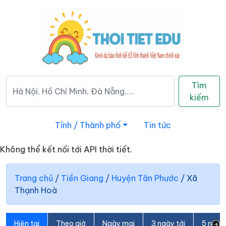
Tìm
kiếm
Tỉnh / Thành phố
Tin tức
Không thể kết nối tới API thời tiết.
Trang chủ
/
Tiền Giang
/
Huyện Tân Phước
/
Xã
Thạnh Hoà
Hiện tại
Theo giờ
Ngày mai
3 ngày tới
5 ngày 