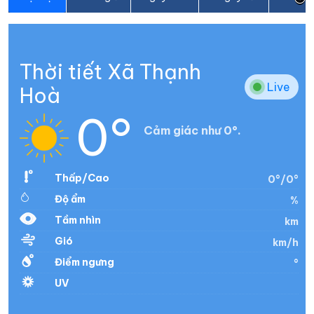
Thời tiết Xã Thạnh
Live
Hoà
0°
Cảm giác như 0°.
Thấp/Cao
0°/0°
Độ ẩm
%
Tầm nhìn
km
Gió
km/h
Điểm ngưng
°
UV