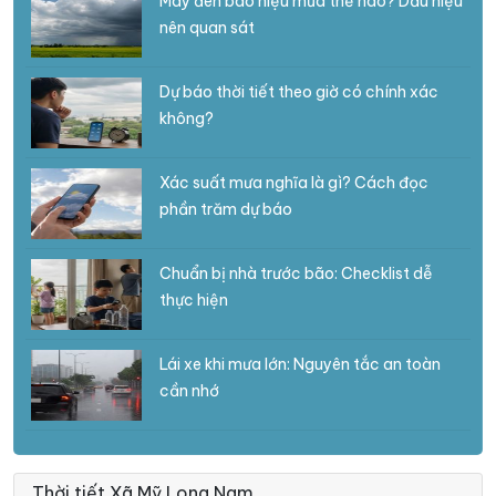
Mây đen báo hiệu mưa thế nào? Dấu hiệu
nên quan sát
Dự báo thời tiết theo giờ có chính xác
không?
Xác suất mưa nghĩa là gì? Cách đọc
phần trăm dự báo
Chuẩn bị nhà trước bão: Checklist dễ
thực hiện
Lái xe khi mưa lớn: Nguyên tắc an toàn
cần nhớ
Thời tiết Xã Mỹ Long Nam