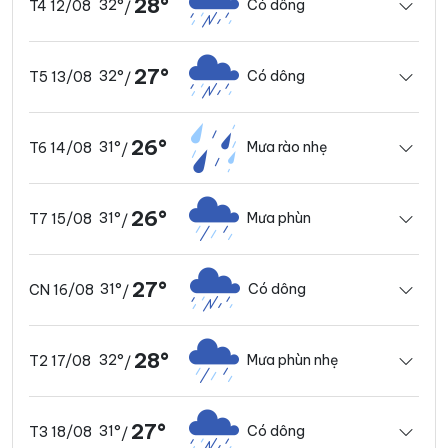
28°
32°
Có dông
T4 12/08
/
27°
32°
Có dông
T5 13/08
/
26°
31°
Mưa rào nhẹ
T6 14/08
/
26°
31°
Mưa phùn
T7 15/08
/
27°
31°
Có dông
CN 16/08
/
28°
32°
Mưa phùn nhẹ
T2 17/08
/
27°
31°
Có dông
T3 18/08
/