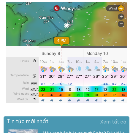
Tin tức mới nhất
Xem tất cả