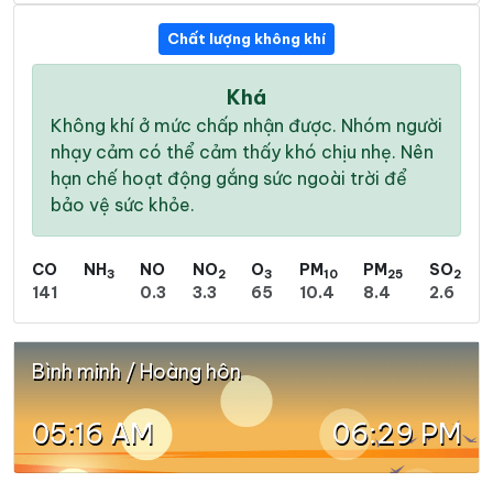
Chất lượng không khí
Khá
Không khí ở mức chấp nhận được. Nhóm người
nhạy cảm có thể cảm thấy khó chịu nhẹ. Nên
hạn chế hoạt động gắng sức ngoài trời để
bảo vệ sức khỏe.
CO
NH
NO
NO
O
PM
PM
SO
3
2
3
10
25
2
141
0.3
3.3
65
10.4
8.4
2.6
Bình minh / Hoàng hôn
05:16 AM
06:29 PM