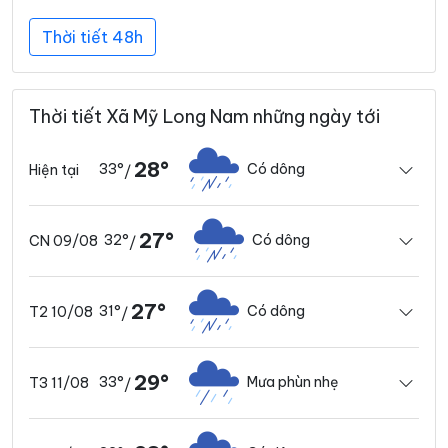
Thời tiết 48h
Thời tiết Xã Mỹ Long Nam những ngày tới
28°
33°
Có dông
Hiện tại
/
27°
32°
Có dông
CN 09/08
/
27°
31°
Có dông
T2 10/08
/
29°
33°
Mưa phùn nhẹ
T3 11/08
/