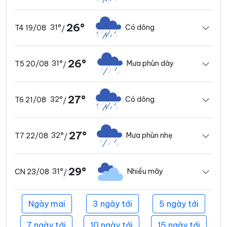
26°
31°
Có dông
T4 19/08
/
26°
31°
Mưa phùn dày
T5 20/08
/
27°
32°
Có dông
T6 21/08
/
27°
32°
Mưa phùn nhẹ
T7 22/08
/
29°
31°
Nhiều mây
CN 23/08
/
Ngày mai
3 ngày tới
5 ngày tới
7 ngày tới
10 ngày tới
15 ngày tới