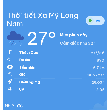
Thời tiết Xã Mỹ Long
Live
Nam
27°
Mưa phùn dày
Cảm giác như 32°.
Thấp/Cao
27°/31°
Độ ẩm
89%
Tầm nhìn
6.7 km
Gió
14.5 km/h
Điểm ngưng
25.03 °
UV
2.05
Nhiệt độ