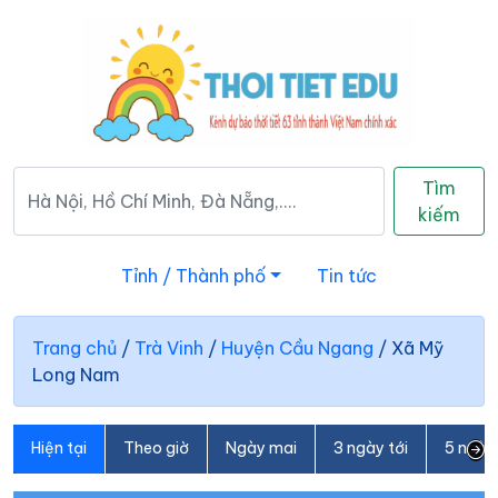
Tìm
kiếm
Tỉnh / Thành phố
Tin tức
Trang chủ
/
Trà Vinh
/
Huyện Cầu Ngang
/
Xã Mỹ
Long Nam
Hiện tại
Theo giờ
Ngày mai
3 ngày tới
5 ngày 