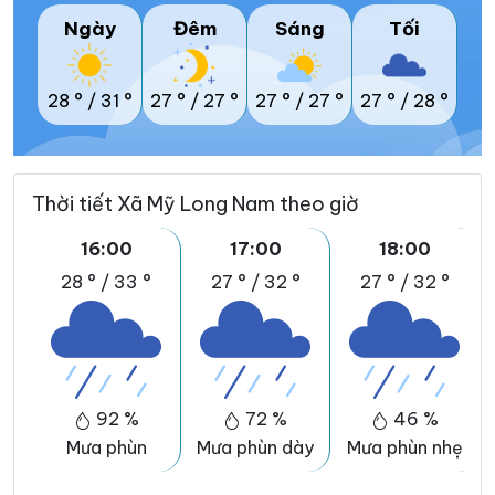
Ngày
Đêm
Sáng
Tối
28 °
/
31 °
27 °
/
27 °
27 °
/
27 °
27 °
/
28 °
Thời tiết Xã Mỹ Long Nam theo giờ
16:00
17:00
18:00
28 °
/
33 °
27 °
/
32 °
27 °
/
32 °
92 %
72 %
46 %
Mưa phùn
Mưa phùn dày
Mưa phùn nhẹ