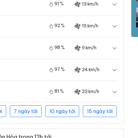
91 %
13 km/h
92 %
15 km/h
98 %
9 km/h
97 %
24 km/h
81 %
23 km/h
i
7 ngày tới
10 ngày tới
15 ngày tới
n Hòa trong 12h tới