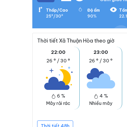
Thấp/Cao
Độ ẩm
Tầm
25°/30°
90%
22.
Thời tiết Xã Thuận Hòa theo giờ
22:00
23:00
26 °
/
30 °
26 °
/
30 °
6 %
4 %
Mây rải rác
Nhiều mây
Thời tiết 48h