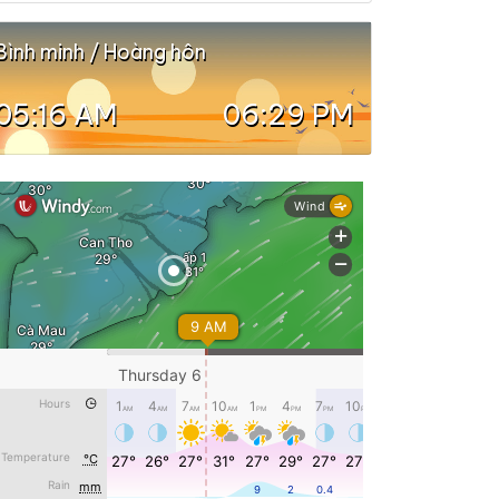
Bình minh / Hoàng hôn
05:16 AM
06:29 PM