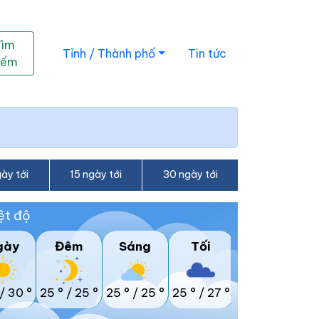
Tìm
Tỉnh / Thành phố
Tin tức
iếm
ày tới
15 ngày tới
30 ngày tới
ệt độ
gày
Đêm
Sáng
Tối
/
30 °
25 °
/
25 °
25 °
/
25 °
25 °
/
27 °