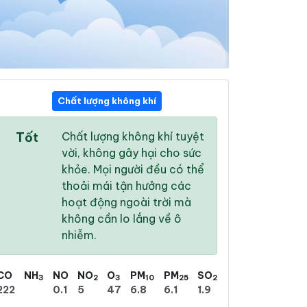
Chất lượng không khí
03:00
04:00
05:00
Tốt
Chất lượng không khí tuyệt
26 °
/
30 °
25 °
/
30 °
25 °
/
29 °
vời, không gây hại cho sức
khỏe. Mọi người đều có thể
thoải mái tận hưởng các
hoạt động ngoài trời mà
không cần lo lắng về ô
1 %
4 %
10 %
nhiễm.
Mây rải rác
Mây rải rác
Mây rải rác
CO
NH
NO
NO
O
PM
PM
SO
3
2
3
10
25
2
222
0.1
5
47
6.8
6.1
1.9