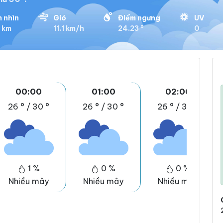
 nhìn
Gió
Điểm ngưng
UV
1 km
11.1 km/h
24.23 °
0
00:00
01:00
02:00
26 °
/
30 °
26 °
/
30 °
26 °
/
30 °
1 %
0 %
0 %
Nhiều mây
Nhiều mây
Nhiều mây