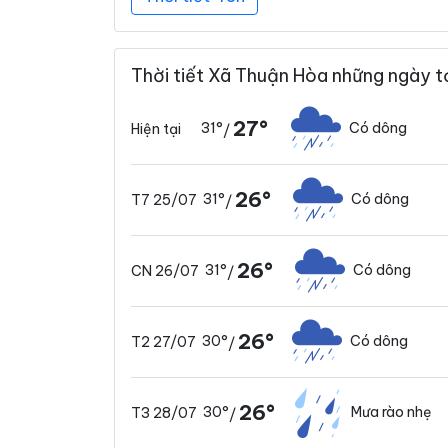
Thời tiết Xã Thuận Hòa những ngày t
27°
31°
Có dông
Hiện tại
/
26°
31°
Có dông
T7 25/07
/
26°
31°
Có dông
CN 26/07
/
26°
30°
Có dông
T2 27/07
/
26°
30°
Mưa rào nhẹ
T3 28/07
/