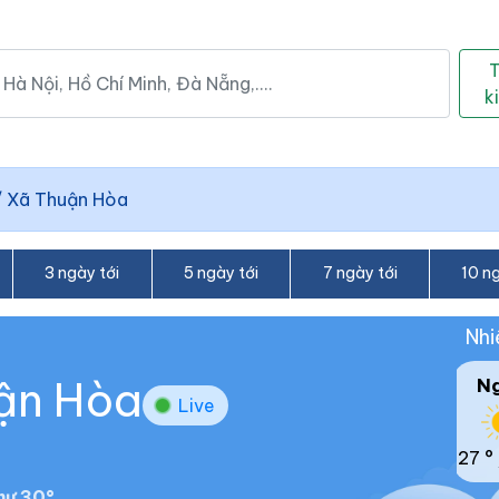
k
/
Xã Thuận Hòa
3 ngày tới
5 ngày tới
7 ngày tới
10 ng
Nhi
uận Hòa
N
Live
27 °
hư 30°.