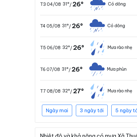
26°
31°
Có dông
T3 04/08
/
26°
31°
Có dông
T4 05/08
/
26°
32°
Mưa rào nhẹ
T5 06/08
/
26°
31°
Mưa phùn
T6 07/08
/
27°
32°
Mưa rào nhẹ
T7 08/08
/
Ngày mai
3 ngày tới
5 ngày tớ
Nhiệt độ và khả năng có mưa Xã Thuậ