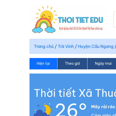
Trang chủ
/
Trà Vinh
/
Huyện Cầu Ngang
Hiện tại
Theo giờ
Ngày mai
Thời tiết Xã Th
26°
Mây rải rác
Cảm giác n