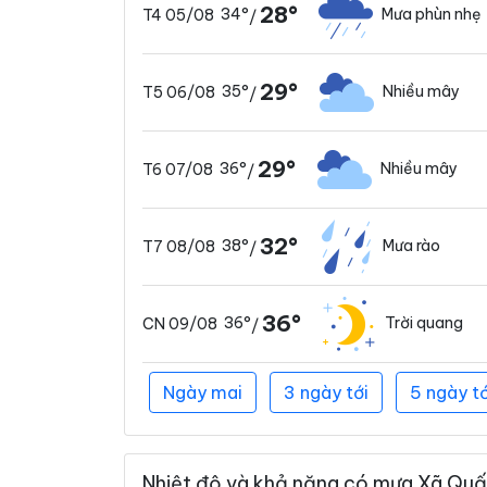
28°
34°
Mưa phùn nhẹ
T4 05/08
/
29°
35°
Nhiều mây
T5 06/08
/
29°
36°
Nhiều mây
T6 07/08
/
32°
38°
Mưa rào
T7 08/08
/
36°
36°
Trời quang
CN 09/08
/
Ngày mai
3 ngày tới
5 ngày tớ
Nhiệt độ và khả năng có mưa Xã Quất