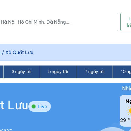
k
n
/
Xã Quất Lưu
3 ngày tới
5 ngày tới
7 ngày tới
10 ng
Nhi
t Lưu
N
Live
29 °
ư 32°.