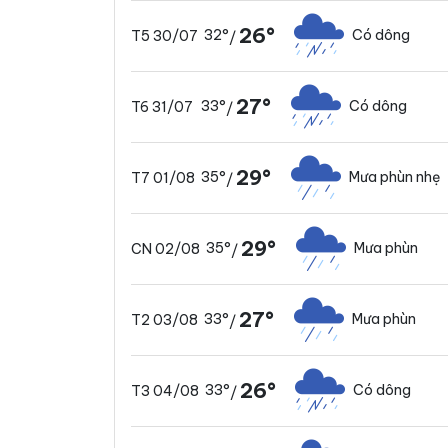
26°
32°
Có dông
T5 30/07
/
27°
33°
Có dông
T6 31/07
/
29°
35°
Mưa phùn nhẹ
T7 01/08
/
29°
35°
Mưa phùn
CN 02/08
/
27°
33°
Mưa phùn
T2 03/08
/
26°
33°
Có dông
T3 04/08
/