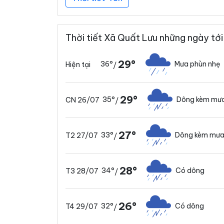
Thời tiết Xã Quất Lưu những ngày tới
29°
36°
Mưa phùn nhẹ
Hiện tại
/
29°
35°
Dông kèm mưa
CN 26/07
/
27°
33°
Dông kèm mưa
T2 27/07
/
28°
34°
Có dông
T3 28/07
/
26°
32°
Có dông
T4 29/07
/