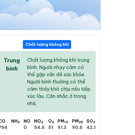
Chất lượng không khí
06:00
07:00
08:00
Trung
Chất lượng không khí trung
26 °
/
32 °
28 °
/
34 °
29 °
/
35 °
bình. Người nhạy cảm có
bình
thể gặp vấn đề sức khỏe.
Người bình thường có thể
cảm thấy khó chịu nếu tiếp
xúc lâu. Cân nhắc ở trong
0 %
0 %
4 %
nhà.
Trời quang
Trời quang
Trời ít mây
CO
NH
NO
NO
O
PM
PM
SO
3
2
3
10
25
2
764
0
54.6
51
91.3
90.6
42.1