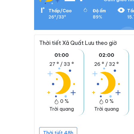
Thấp/Cao
Độ ẩm
Tầ
26°/33°
89%
15.
Thời tiết Xã Quất Lưu theo giờ
01:00
02:00
27 °
/
33 °
26 °
/
32 °
0 %
0 %
Trời quang
Trời quang
Thời tiết 48h