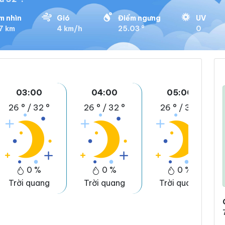
m nhìn
Gió
Điểm ngưng
UV
7 km
4 km/h
25.03 °
0
03:00
04:00
05:00
26 °
/
32 °
26 °
/
32 °
26 °
/
31 °
0 %
0 %
0 %
Trời quang
Trời quang
Trời quang