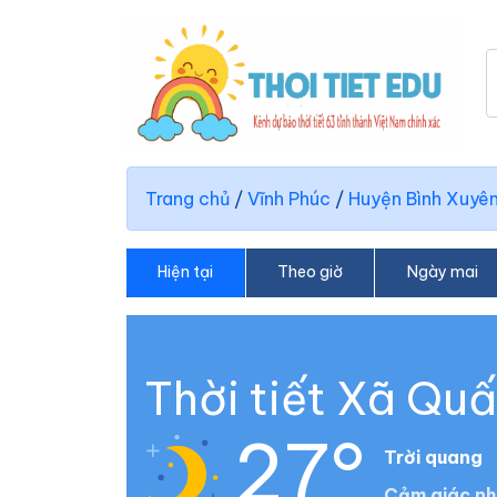
Trang chủ
/
Vĩnh Phúc
/
Huyện Bình Xuyê
Hiện tại
Theo giờ
Ngày mai
Thời tiết Xã Quấ
27°
Trời quang
Cảm giác nh