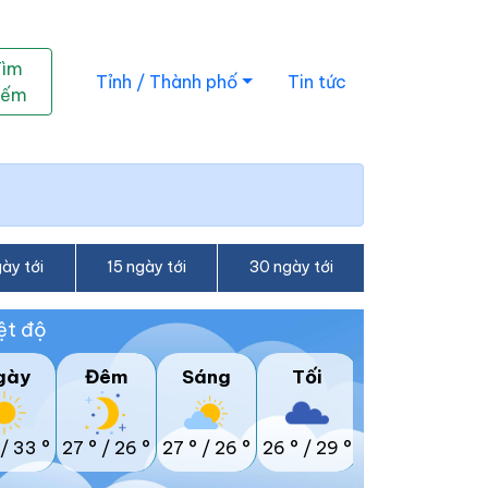
Tìm
Tỉnh / Thành phố
Tin tức
iếm
ày tới
15 ngày tới
30 ngày tới
ệt độ
gày
Đêm
Sáng
Tối
/
33 °
27 °
/
26 °
27 °
/
26 °
26 °
/
29 °