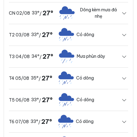
Dông kèm mưa đá
27°
33°
CN 02/08
/
nhẹ
27°
33°
Có dông
T2 03/08
/
27°
34°
Mưa phùn dày
T3 04/08
/
27°
35°
Có dông
T4 05/08
/
27°
33°
Có dông
T5 06/08
/
27°
33°
Có dông
T6 07/08
/