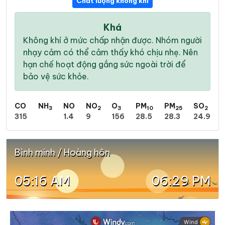
Chất lượng không khí
Khá
Không khí ở mức chấp nhận được. Nhóm người
nhạy cảm có thể cảm thấy khó chịu nhẹ. Nên
hạn chế hoạt động gắng sức ngoài trời để
bảo vệ sức khỏe.
CO
NH
NO
NO
O
PM
PM
SO
3
2
3
10
25
2
315
1.4
9
156
28.5
28.3
24.9
Bình minh / Hoàng hôn
05:16 AM
06:29 PM