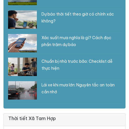
Dự báo thời tiết theo giờ có chính xác
không?
Xác suất mưa nghĩa là gì? Cách đọc
phần trăm dự báo
Chuẩn bị nhà trước bão: Checklist dễ
thực hiện
Lái xe khi mưa lớn: Nguyên tắc an toàn
cần nhớ
Thời tiết Xã Tam Hợp