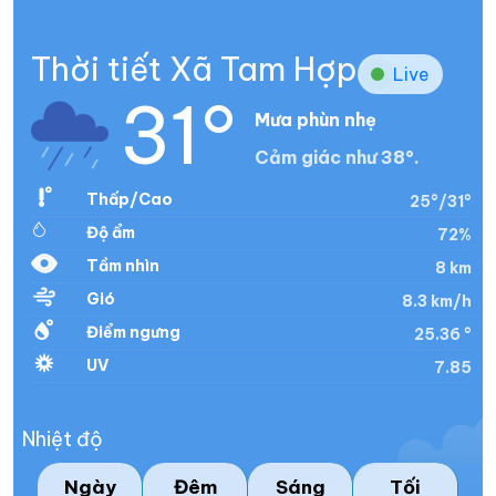
Thời tiết Xã Tam Hợp
Live
31°
Mưa phùn nhẹ
Cảm giác như 38°.
Thấp/Cao
25°/31°
Độ ẩm
72%
Tầm nhìn
8 km
Gió
8.3 km/h
Điểm ngưng
25.36 °
UV
7.85
Nhiệt độ
Ngày
Đêm
Sáng
Tối