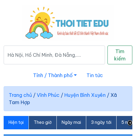
Tìm
kiếm
Tỉnh / Thành phố
Tin tức
Trang chủ
/
Vĩnh Phúc
/
Huyện Bình Xuyên
/
Xã
Tam Hợp
Hiện tại
Theo giờ
Ngày mai
3 ngày tới
5 ngày 