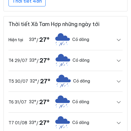
Thời tiết 48h
Thời tiết Xã Tam Hợp những ngày tới
27°
33°
Có dông
Hiện tại
/
27°
33°
Có dông
T4 29/07
/
27°
32°
Có dông
T5 30/07
/
27°
32°
Có dông
T6 31/07
/
27°
33°
Có dông
T7 01/08
/