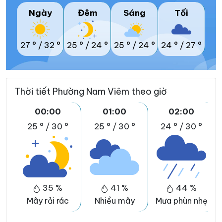
Ngày
Đêm
Sáng
Tối
27 °
/
32 °
25 °
/
24 °
25 °
/
24 °
24 °
/
27 °
Thời tiết Phường Nam Viêm theo giờ
00:00
01:00
02:00
25 °
/
30 °
25 °
/
30 °
24 °
/
30 °
35 %
41 %
44 %
Mây rải rác
Nhiều mây
Mưa phùn nhẹ