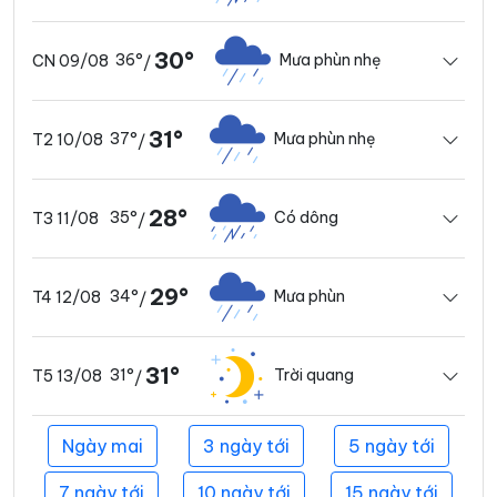
30°
36°
Mưa phùn nhẹ
CN 09/08
/
31°
37°
Mưa phùn nhẹ
T2 10/08
/
28°
35°
Có dông
T3 11/08
/
29°
34°
Mưa phùn
T4 12/08
/
31°
31°
Trời quang
T5 13/08
/
Ngày mai
3 ngày tới
5 ngày tới
7 ngày tới
10 ngày tới
15 ngày tới