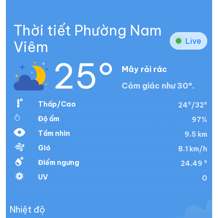
Thời tiết Phường Nam
Live
Viêm
25°
Mây rải rác
Cảm giác như 30°.
Thấp/Cao
24°/32°
Độ ẩm
97%
Tầm nhìn
9.5 km
Gió
8.1 km/h
Điểm ngưng
24.49 °
UV
0
Nhiệt độ