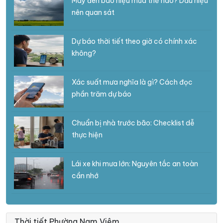
Mây đen báo hiệu mưa thế nào? Dấu hiệu
nên quan sát
Dự báo thời tiết theo giờ có chính xác
không?
Xác suất mưa nghĩa là gì? Cách đọc
phần trăm dự báo
Chuẩn bị nhà trước bão: Checklist dễ
thực hiện
Lái xe khi mưa lớn: Nguyên tắc an toàn
cần nhớ
Thời tiết Phường Nam Viêm