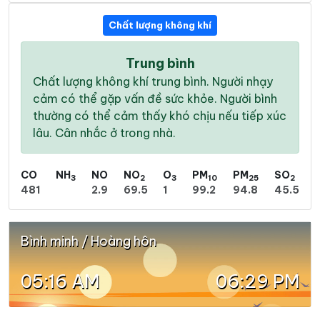
Chất lượng không khí
Trung bình
Chất lượng không khí trung bình. Người nhạy
cảm có thể gặp vấn đề sức khỏe. Người bình
thường có thể cảm thấy khó chịu nếu tiếp xúc
lâu. Cân nhắc ở trong nhà.
CO
NH
NO
NO
O
PM
PM
SO
3
2
3
10
25
2
481
2.9
69.5
1
99.2
94.8
45.5
Bình minh / Hoàng hôn
05:16 AM
06:29 PM