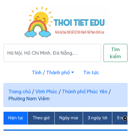
Tìm
kiếm
Tỉnh / Thành phố
Tin tức
Trang chủ
/
Vĩnh Phúc
/
Thành phố Phúc Yên
/
Phường Nam Viêm
Hiện tại
Theo giờ
Ngày mai
3 ngày tới
5 ngày 