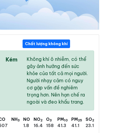
Chất lượng không khí
14:00
15:00
16:00
Kém
Không khí ô nhiễm, có thể
36 °
/
44 °
36 °
/
44 °
35 °
/
41 °
gây ảnh hưởng đến sức
khỏe của tất cả mọi người.
Người nhạy cảm có nguy
cơ gặp vấn đề nghiêm
trọng hơn. Nên hạn chế ra
32 %
46 %
53 %
ngoài và đeo khẩu trang.
Mưa phùn nhẹ
Trời ít mây
Mưa phùn nhẹ
CO
NH
NO
NO
O
PM
PM
SO
3
2
3
10
25
2
507
1.8
16.4
158
41.3
41.1
23.1