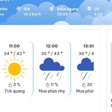
nhìn
Gió
Điểm ngưng
UV
 km
14.2 km/h
26.06 °
6.25
11:00
12:00
13:00
34 °
/
42 °
35 °
/
43 °
36 °
/
44 °
3 %
11 %
20 %
Trời quang
Mưa phùn nhẹ
Mưa phùn nhẹ