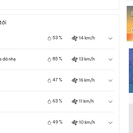
tới
53 %
14 km/h
85 %
13 km/h
 đá nhẹ
47 %
16 km/h
63 %
11 km/h
49 %
10 km/h