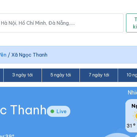
k
Yên
/
Xã Ngọc Thanh
3 ngày tới
5 ngày tới
7 ngày tới
10 ng
Nhi
ọc Thanh
N
Live
31 °
ư 39°.