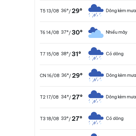
29°
36°
Dông kèm mưa
T5 13/08
/
30°
37°
Nhiều mây
T6 14/08
/
31°
38°
Có dông
T7 15/08
/
29°
36°
Dông kèm mưa
CN 16/08
/
27°
34°
Dông kèm mưa
T2 17/08
/
27°
33°
Có dông
T3 18/08
/