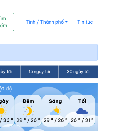
Tìm
Tỉnh / Thành phố
Tin tức
iếm
ày tới
15 ngày tới
30 ngày tới
ệt độ
gày
Đêm
Sáng
Tối
/
36 °
29 °
/
26 °
29 °
/
26 °
26 °
/
31 °