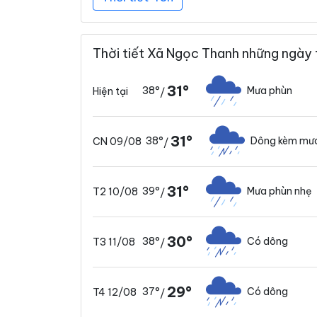
Thời tiết Xã Ngọc Thanh những ngày 
31°
38°
Mưa phùn
Hiện tại
/
31°
38°
Dông kèm mưa
CN 09/08
/
31°
39°
Mưa phùn nhẹ
T2 10/08
/
30°
38°
Có dông
T3 11/08
/
29°
37°
Có dông
T4 12/08
/