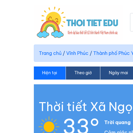
Trang chủ
/
Vĩnh Phúc
/
Thành phố Phúc 
Hiện tại
Theo giờ
Ngày mai
Thời tiết Xã Ng
33°
Trời quang
Cảm giác nh