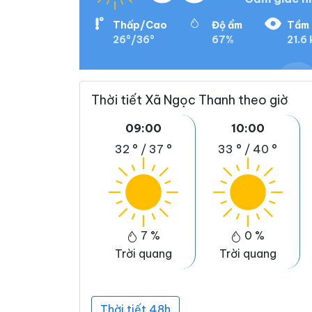
Thấp/Cao
Độ ẩm
Tầm 
26°/36°
67%
21.6
Thời tiết Xã Ngọc Thanh theo giờ
09:00
10:00
32 °
/
37 °
33 °
/
40 °
7 %
0 %
Trời quang
Trời quang
Thời tiết 48h