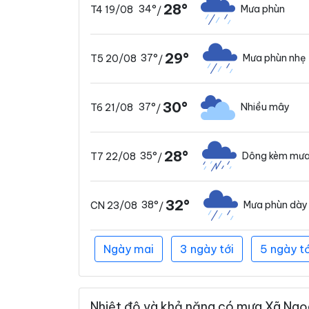
28°
34°
Mưa phùn
T4 19/08
/
29°
37°
Mưa phùn nhẹ
T5 20/08
/
30°
37°
Nhiều mây
T6 21/08
/
28°
35°
Dông kèm mưa
T7 22/08
/
32°
38°
Mưa phùn dày
CN 23/08
/
Ngày mai
3 ngày tới
5 ngày tớ
Nhiệt độ và khả năng có mưa Xã Ngọc