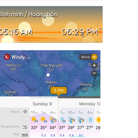
Bình minh / Hoàng hôn
05:16 AM
06:29 PM