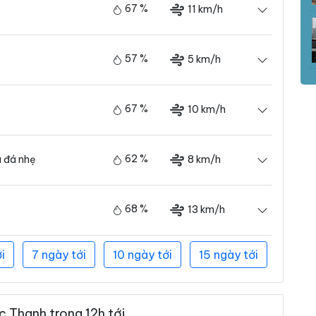
67 %
11 km/h
57 %
5 km/h
67 %
10 km/h
62 %
8 km/h
 đá nhẹ
68 %
13 km/h
i
7 ngày tới
10 ngày tới
15 ngày tới
 Thanh trong 12h tới