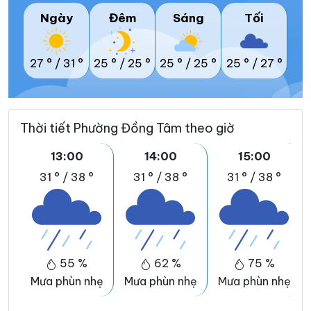
Ngày
Đêm
Sáng
Tối
27 °
/
31 °
25 °
/
25 °
25 °
/
25 °
25 °
/
27 °
Thời tiết Phường Đồng Tâm theo giờ
13:00
14:00
15:00
31 °
/
38 °
31 °
/
38 °
31 °
/
38 °
55 %
62 %
75 %
Mưa phùn nhẹ
Mưa phùn nhẹ
Mưa phùn nhẹ