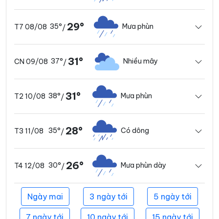
29°
35°
Mưa phùn
T7 08/08
/
31°
37°
Nhiều mây
CN 09/08
/
31°
38°
Mưa phùn
T2 10/08
/
28°
35°
Có dông
T3 11/08
/
26°
30°
Mưa phùn dày
T4 12/08
/
Ngày mai
3 ngày tới
5 ngày tới
7 ngày tới
10 ngày tới
15 ngày tới