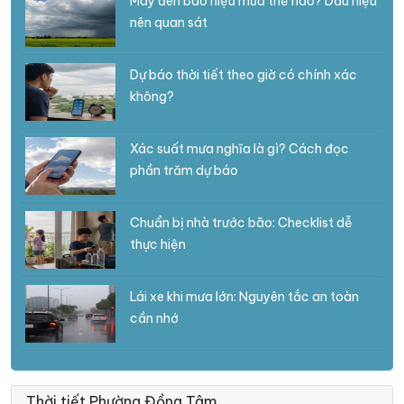
Mây đen báo hiệu mưa thế nào? Dấu hiệu
nên quan sát
Dự báo thời tiết theo giờ có chính xác
không?
Xác suất mưa nghĩa là gì? Cách đọc
phần trăm dự báo
Chuẩn bị nhà trước bão: Checklist dễ
thực hiện
Lái xe khi mưa lớn: Nguyên tắc an toàn
cần nhớ
Thời tiết Phường Đồng Tâm