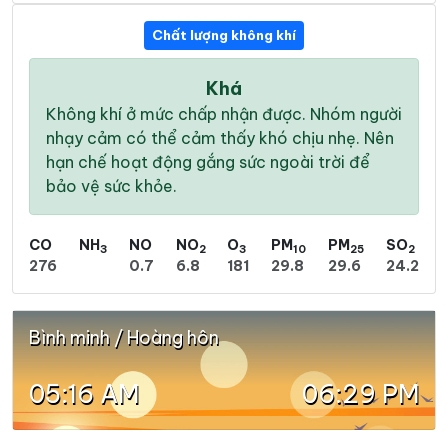
Chất lượng không khí
Khá
Không khí ở mức chấp nhận được. Nhóm người
nhạy cảm có thể cảm thấy khó chịu nhẹ. Nên
hạn chế hoạt động gắng sức ngoài trời để
bảo vệ sức khỏe.
CO
NH
NO
NO
O
PM
PM
SO
3
2
3
10
25
2
276
0.7
6.8
181
29.8
29.6
24.2
Bình minh / Hoàng hôn
05:16 AM
06:29 PM