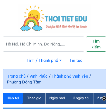
Tìm
kiếm
Tỉnh / Thành phố
Tin tức
Trang chủ
/
Vĩnh Phúc
/
Thành phố Vĩnh Yên
/
Phường Đồng Tâm
Hiện tại
Theo giờ
Ngày mai
3 ngày tới
5 ngày 