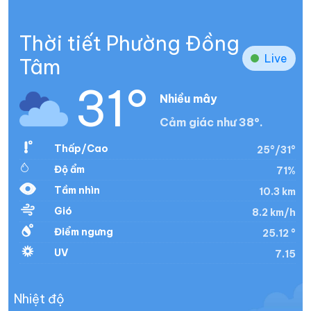
Thời tiết Phường Đồng
Live
Tâm
31°
Nhiều mây
Cảm giác như 38°.
Thấp/Cao
25°/31°
Độ ẩm
71%
Tầm nhìn
10.3 km
Gió
8.2 km/h
Điểm ngưng
25.12 °
UV
7.15
Nhiệt độ