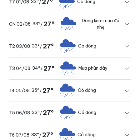
27°
33°
Có dông
T7 01/08
/
Dông kèm mưa đá
27°
33°
CN 02/08
/
nhẹ
27°
33°
Có dông
T2 03/08
/
27°
34°
Mưa phùn dày
T3 04/08
/
27°
35°
Có dông
T4 05/08
/
27°
33°
Có dông
T5 06/08
/
27°
33°
Có dông
T6 07/08
/