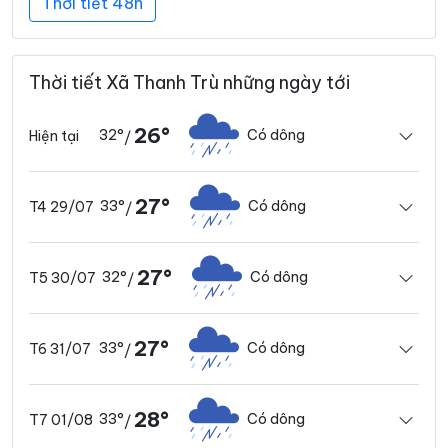
Thời tiết 48h
Thời tiết Xã Thanh Trù những ngày tới
26°
32°
Có dông
Hiện tại
/
27°
33°
Có dông
T4 29/07
/
27°
32°
Có dông
T5 30/07
/
27°
33°
Có dông
T6 31/07
/
28°
33°
Có dông
T7 01/08
/