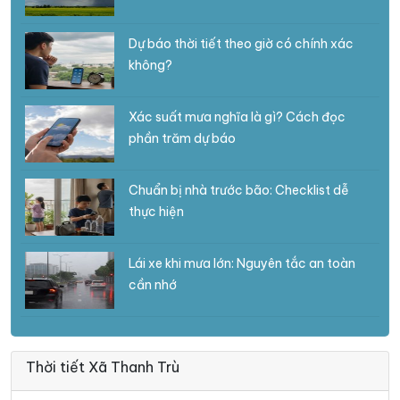
Dự báo thời tiết theo giờ có chính xác
không?
Xác suất mưa nghĩa là gì? Cách đọc
phần trăm dự báo
Chuẩn bị nhà trước bão: Checklist dễ
thực hiện
Lái xe khi mưa lớn: Nguyên tắc an toàn
cần nhớ
Thời tiết Xã Thanh Trù