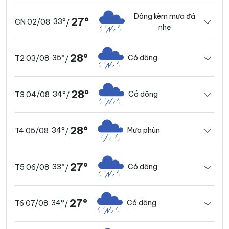
Dông kèm mưa đá
27°
33°
CN 02/08
/
nhẹ
28°
35°
Có dông
T2 03/08
/
28°
34°
Có dông
T3 04/08
/
28°
34°
Mưa phùn
T4 05/08
/
27°
33°
Có dông
T5 06/08
/
27°
34°
Có dông
T6 07/08
/