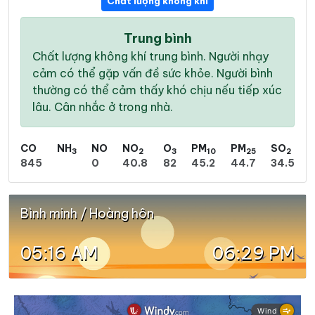
Chất lượng không khí
Trung bình
Chất lượng không khí trung bình. Người nhạy
cảm có thể gặp vấn đề sức khỏe. Người bình
thường có thể cảm thấy khó chịu nếu tiếp xúc
lâu. Cân nhắc ở trong nhà.
CO
NH
NO
NO
O
PM
PM
SO
3
2
3
10
25
2
845
0
40.8
82
45.2
44.7
34.5
Bình minh / Hoàng hôn
05:16 AM
06:29 PM