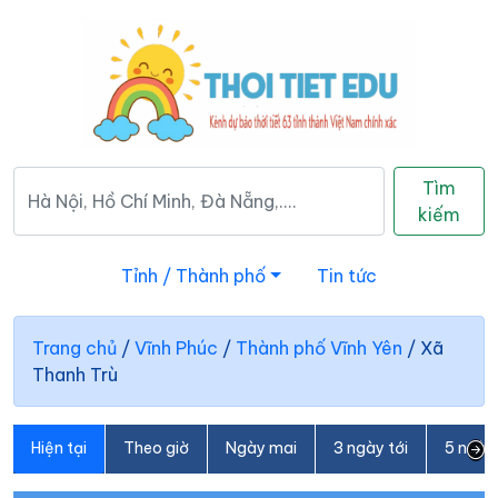
Tìm
kiếm
Tỉnh / Thành phố
Tin tức
Trang chủ
/
Vĩnh Phúc
/
Thành phố Vĩnh Yên
/
Xã
Thanh Trù
Hiện tại
Theo giờ
Ngày mai
3 ngày tới
5 ngày 