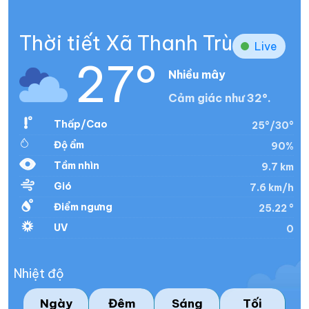
Thời tiết Xã Thanh Trù
Live
27°
Nhiều mây
Cảm giác như 32°.
Thấp/Cao
25°/30°
Độ ẩm
90%
Tầm nhìn
9.7 km
Gió
7.6 km/h
Điểm ngưng
25.22 °
UV
0
Nhiệt độ
Ngày
Đêm
Sáng
Tối