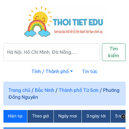
Tìm
kiếm
Tỉnh / Thành phố
Tin tức
Trang chủ
/
Bắc Ninh
/
Thành phố Từ Sơn
/
Phường
Đồng Nguyên
Hiện tại
Theo giờ
Ngày mai
3 ngày tới
5 ngày 