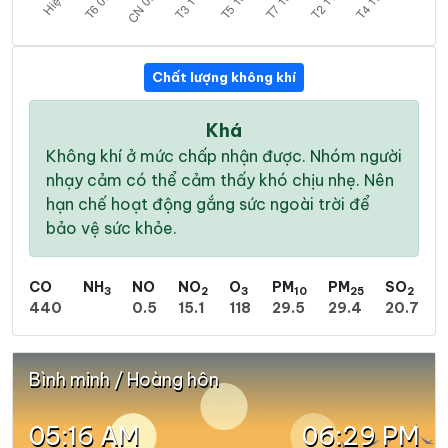
Chất lượng không khí
Khá
Không khí ở mức chấp nhận được. Nhóm người
nhạy cảm có thể cảm thấy khó chịu nhẹ. Nên
hạn chế hoạt động gắng sức ngoài trời để
bảo vệ sức khỏe.
CO
NH
NO
NO
O
PM
PM
SO
3
2
3
10
25
2
440
0.5
15.1
118
29.5
29.4
20.7
Bình minh / Hoàng hôn
05:16 AM
06:29 PM