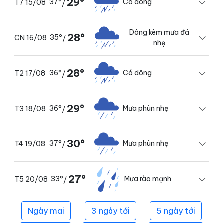
29°
37°
Có dông
T7 15/08
/
Dông kèm mưa đá
28°
35°
CN 16/08
/
nhẹ
28°
36°
Có dông
T2 17/08
/
29°
36°
Mưa phùn nhẹ
T3 18/08
/
30°
37°
Mưa phùn nhẹ
T4 19/08
/
27°
33°
Mưa rào mạnh
T5 20/08
/
Ngày mai
3 ngày tới
5 ngày tới