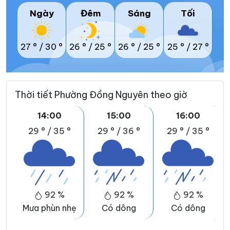
Ngày
Đêm
Sáng
Tối
27 °
/
30 °
26 °
/
25 °
26 °
/
25 °
25 °
/
27 °
Thời tiết Phường Đồng Nguyên theo giờ
14:00
15:00
16:00
29 °
/
35 °
29 °
/
36 °
29 °
/
35 °
92 %
92 %
92 %
Mưa phùn nhẹ
Có dông
Có dông