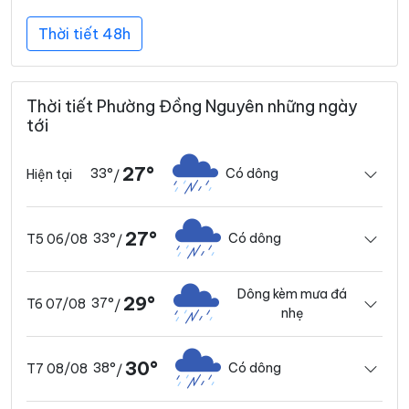
Thời tiết 48h
Thời tiết Phường Đồng Nguyên những ngày
tới
27°
33°
Có dông
Hiện tại
/
27°
33°
Có dông
T5 06/08
/
Dông kèm mưa đá
29°
37°
T6 07/08
/
nhẹ
30°
38°
Có dông
T7 08/08
/