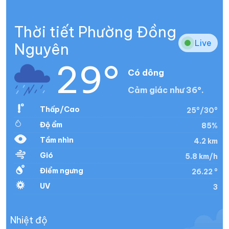
Thời tiết Phường Đồng
Live
Nguyên
29°
Có dông
Cảm giác như 36°.
Thấp/Cao
25°/30°
Độ ẩm
85%
Tầm nhìn
4.2 km
Gió
5.8 km/h
Điểm ngưng
26.22 °
UV
3
Nhiệt độ