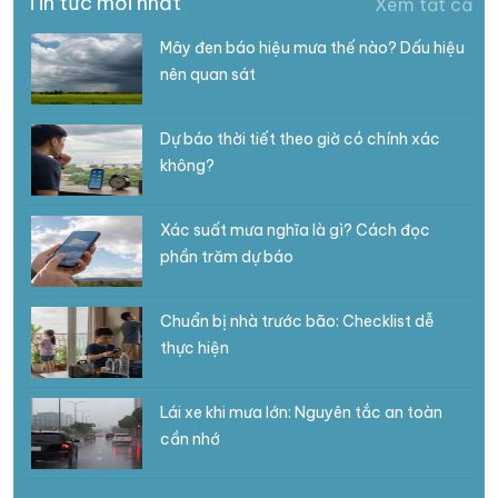
Tin tức mới nhất
Xem tất cả
Mây đen báo hiệu mưa thế nào? Dấu hiệu
nên quan sát
Dự báo thời tiết theo giờ có chính xác
không?
Xác suất mưa nghĩa là gì? Cách đọc
phần trăm dự báo
Chuẩn bị nhà trước bão: Checklist dễ
thực hiện
Lái xe khi mưa lớn: Nguyên tắc an toàn
cần nhớ