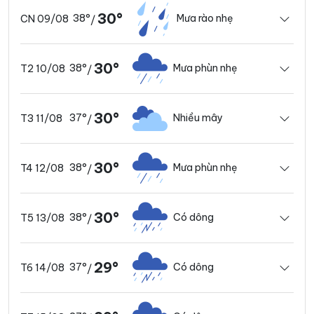
30°
38°
Mưa rào nhẹ
CN 09/08
/
30°
38°
Mưa phùn nhẹ
T2 10/08
/
30°
37°
Nhiều mây
T3 11/08
/
30°
38°
Mưa phùn nhẹ
T4 12/08
/
30°
38°
Có dông
T5 13/08
/
29°
37°
Có dông
T6 14/08
/