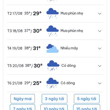
29°
35°
Mưa phùn nhẹ
T2 17/08
/
30°
37°
Mưa phùn nhẹ
T3 18/08
/
31°
38°
Nhiều mây
T4 19/08
/
30°
38°
Có dông
T5 20/08
/
25°
29°
Có dông
T6 21/08
/
Ngày mai
3 ngày tới
5 ngày tới
7 ngày tới
10 ngày tới
15 ngày tới