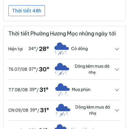
Thời tiết 48h
Thời tiết Phường Hương Mạc những ngày tới
28°
34°
Có dông
Hiện tại
/
Dông kèm mưa đá
30°
37°
T6 07/08
/
nhẹ
31°
39°
Mưa phùn
T7 08/08
/
Dông kèm mưa đá
31°
39°
CN 09/08
/
nhẹ