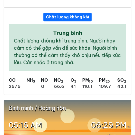
Chất lượng không khí
Trung bình
Chất lượng không khí trung bình. Người nhạy
cảm có thể gặp vấn đề sức khỏe. Người bình
thường có thể cảm thấy khó chịu nếu tiếp xúc
lâu. Cân nhắc ở trong nhà.
CO
NH
NO
NO
O
PM
PM
SO
3
2
3
10
25
2
2675
0
66.6
41
110.1
109.7
42.1
Bình minh / Hoàng hôn
05:16 AM
06:29 PM