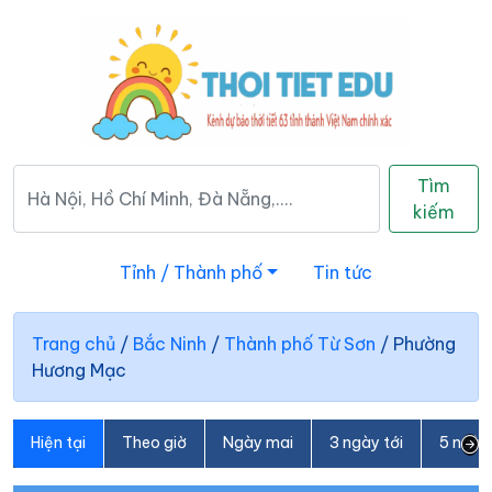
Tìm
kiếm
Tỉnh / Thành phố
Tin tức
Trang chủ
/
Bắc Ninh
/
Thành phố Từ Sơn
/
Phường
Hương Mạc
Hiện tại
Theo giờ
Ngày mai
3 ngày tới
5 ngày 