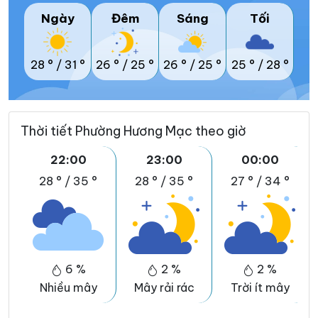
Ngày
Đêm
Sáng
Tối
28 °
/
31 °
26 °
/
25 °
26 °
/
25 °
25 °
/
28 °
Thời tiết Phường Hương Mạc theo giờ
22:00
23:00
00:00
28 °
/
35 °
28 °
/
35 °
27 °
/
34 °
6 %
2 %
2 %
Nhiều mây
Mây rải rác
Trời ít mây