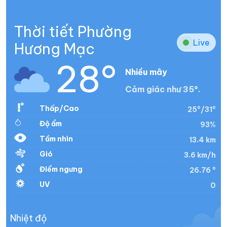
Thời tiết Phường
Live
Hương Mạc
28°
Nhiều mây
Cảm giác như 35°.
Thấp/Cao
25°/31°
Độ ẩm
93%
Tầm nhìn
13.4 km
Gió
3.6 km/h
Điểm ngưng
26.76 °
UV
0
Nhiệt độ