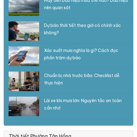
Mây đen báo hiệu mưa thế nào? Dấu hiệu
nên quan sát
Dự báo thời tiết theo giờ có chính xác
không?
Xác suất mưa nghĩa là gì? Cách đọc
phần trăm dự báo
Chuẩn bị nhà trước bão: Checklist dễ
thực hiện
Lái xe khi mưa lớn: Nguyên tắc an toàn
cần nhớ
Thời tiết Phường Tân Hồng