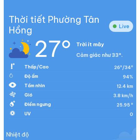
Thời tiết Phường Tân
Live
Hồng
27°
Trời ít mây
Cảm giác như 33°.
Thấp/Cao
26°/34°
Độ ẩm
94%
Tầm nhìn
12.4 km
Gió
3.8 km/h
Điểm ngưng
25.95 °
UV
0
Nhiệt độ