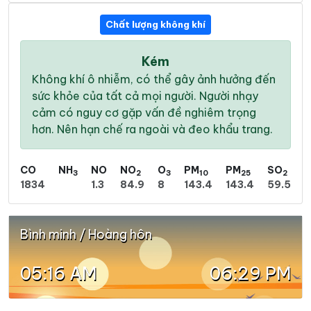
Chất lượng không khí
Kém
Không khí ô nhiễm, có thể gây ảnh hưởng đến
sức khỏe của tất cả mọi người. Người nhạy
cảm có nguy cơ gặp vấn đề nghiêm trọng
hơn. Nên hạn chế ra ngoài và đeo khẩu trang.
CO
NH
NO
NO
O
PM
PM
SO
3
2
3
10
25
2
1834
1.3
84.9
8
143.4
143.4
59.5
Bình minh / Hoàng hôn
05:16 AM
06:29 PM