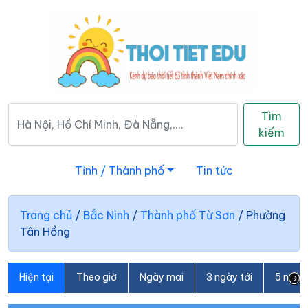
Tìm
kiếm
Tỉnh / Thành phố
Tin tức
Trang chủ
/
Bắc Ninh
/
Thành phố Từ Sơn
/
Phường
Tân Hồng
Hiện tại
Theo giờ
Ngày mai
3 ngày tới
5 ngày 