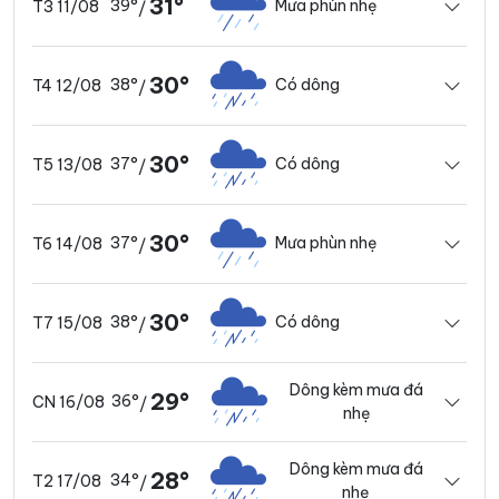
31°
39°
Mưa phùn nhẹ
T3 11/08
/
30°
38°
Có dông
T4 12/08
/
30°
37°
Có dông
T5 13/08
/
30°
37°
Mưa phùn nhẹ
T6 14/08
/
30°
38°
Có dông
T7 15/08
/
Dông kèm mưa đá
29°
36°
CN 16/08
/
nhẹ
Dông kèm mưa đá
28°
34°
T2 17/08
/
nhẹ