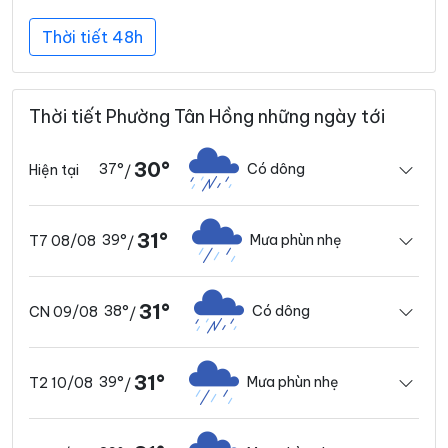
Thời tiết 48h
Thời tiết Phường Tân Hồng những ngày tới
30°
37°
Có dông
Hiện tại
/
31°
39°
Mưa phùn nhẹ
T7 08/08
/
31°
38°
Có dông
CN 09/08
/
31°
39°
Mưa phùn nhẹ
T2 10/08
/