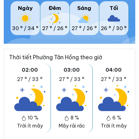
Ngày
Đêm
Sáng
Tối
30 °
/
34 °
27 °
/
26 °
27 °
/
26 °
26 °
/
30 °
Thời tiết Phường Tân Hồng theo giờ
02:00
03:00
04:00
27 °
/
33 °
27 °
/
33 °
27 °
/
33 °
10 %
8 %
6 %
Trời ít mây
Mây rải rác
Trời ít mây