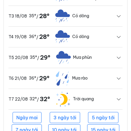
28°
35°
Có dông
T3 18/08
/
28°
36°
Có dông
T4 19/08
/
29°
35°
Mưa phùn
T5 20/08
/
29°
36°
Mưa rào
T6 21/08
/
32°
32°
Trời quang
T7 22/08
/
Ngày mai
3 ngày tới
5 ngày tới
7 ngày tới
10 ngày tới
15 ngày tới