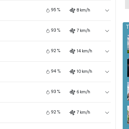
95 %
8 km/h
T
93 %
7 km/h
92 %
14 km/h
94 %
10 km/h
93 %
6 km/h
92 %
7 km/h