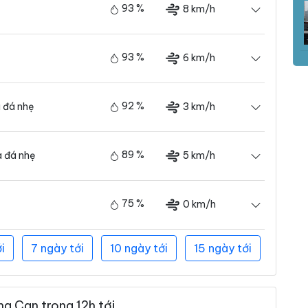
93 %
8 km/h
93 %
6 km/h
92 %
3 km/h
 đá nhẹ
89 %
5 km/h
 đá nhẹ
75 %
0 km/h
i
7 ngày tới
10 ngày tới
15 ngày tới
g Can trong 12h tới