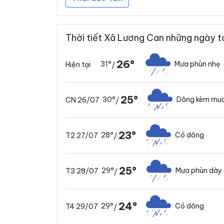
Thời tiết Xã Lương Can những ngày t
26°
31°
Mưa phùn nhẹ
Hiện tại
/
25°
30°
Dông kèm mưa
CN 26/07
/
23°
28°
Có dông
T2 27/07
/
25°
29°
Mưa phùn dày
T3 28/07
/
24°
29°
Có dông
T4 29/07
/