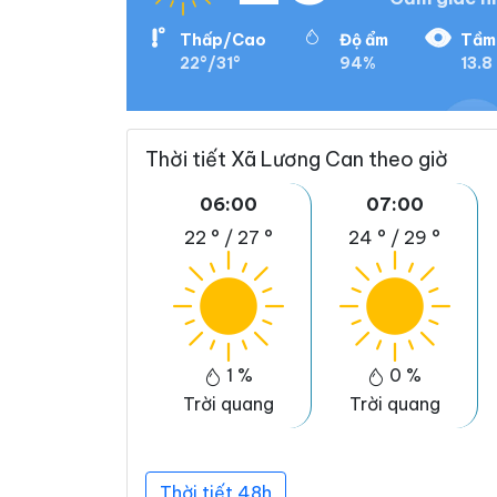
Thấp/Cao
Độ ẩm
Tầm
22°/31°
94%
13.8
Thời tiết Xã Lương Can theo giờ
06:00
07:00
22 °
/
27 °
24 °
/
29 °
1 %
0 %
Trời quang
Trời quang
Thời tiết 48h