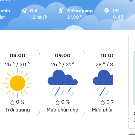
 nhìn
Gió
Điểm ngưng
UV
 km
1.2 km/h
21.98 °
0.45
08:00
09:00
10:00
25 °
/
30 °
26 °
/
31 °
28 °
/
33 °
0 %
0 %
0 %
Trời quang
Mưa phùn nhẹ
Mưa phùn nhẹ