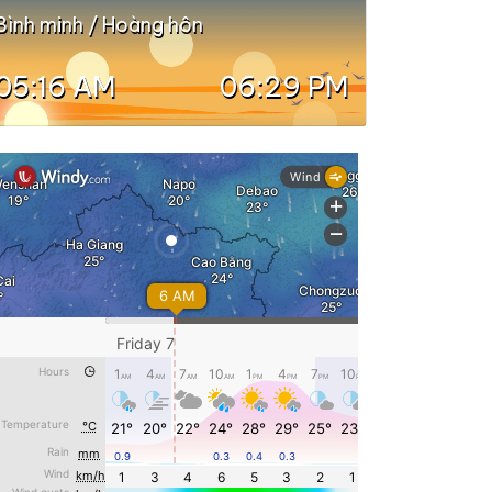
Bình minh / Hoàng hôn
05:16 AM
06:29 PM