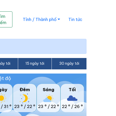
Tìm
Tỉnh / Thành phố
Tin tức
iếm
ày tới
15 ngày tới
30 ngày tới
ệt độ
gày
Đêm
Sáng
Tối
/
31 °
23 °
/
22 °
23 °
/
22 °
22 °
/
26 °