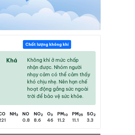
Chất lượng không khí
11:00
12:00
13:00
Khá
Không khí ở mức chấp
29 °
/
35 °
30 °
/
36 °
30 °
/
36 °
nhận được. Nhóm người
nhạy cảm có thể cảm thấy
khó chịu nhẹ. Nên hạn chế
hoạt động gắng sức ngoài
trời để bảo vệ sức khỏe.
7 %
17 %
24 %
Mưa phùn nhẹ
Trời quang
Mưa phùn nhẹ
CO
NH
NO
NO
O
PM
PM
SO
3
2
3
10
25
2
221
0.8
8.6
46
11.2
11.1
3.3