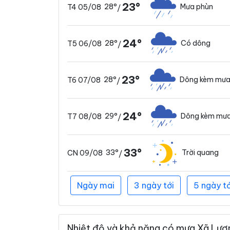
23°
28°
Mưa phùn
T4 05/08
/
24°
28°
Có dông
T5 06/08
/
23°
28°
Dông kèm mưa
T6 07/08
/
24°
29°
Dông kèm mưa
T7 08/08
/
33°
33°
Trời quang
CN 09/08
/
Ngày mai
3 ngày tới
5 ngày tớ
Nhiệt độ và khả năng có mưa Xã Lươn