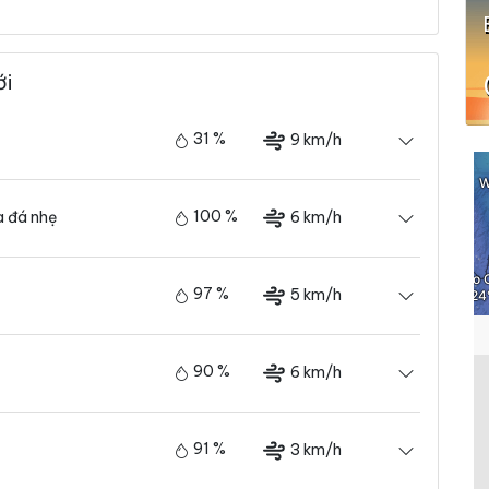
ới
31 %
9 km/h
100 %
6 km/h
 đá nhẹ
97 %
5 km/h
90 %
6 km/h
91 %
3 km/h