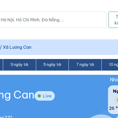
k
/
Xã Lương Can
3 ngày tới
5 ngày tới
7 ngày tới
10 ng
Nhi
ơng Can
N
Live
26 °
ư 27°.