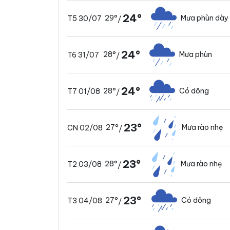
24°
29°
Mưa phùn dày
T5 30/07
/
24°
28°
Mưa phùn
T6 31/07
/
24°
28°
Có dông
T7 01/08
/
23°
27°
Mưa rào nhẹ
CN 02/08
/
23°
28°
Mưa rào nhẹ
T2 03/08
/
23°
27°
Có dông
T3 04/08
/