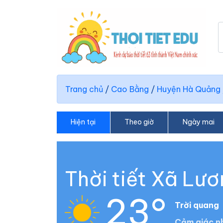
Trang chủ
/
Cao Bằng
/
Huyện Hà Quảng
Hiện tại
Theo giờ
Ngày mai
Thời tiết Xã Lư
23°
Trời quang
Cảm giác nh