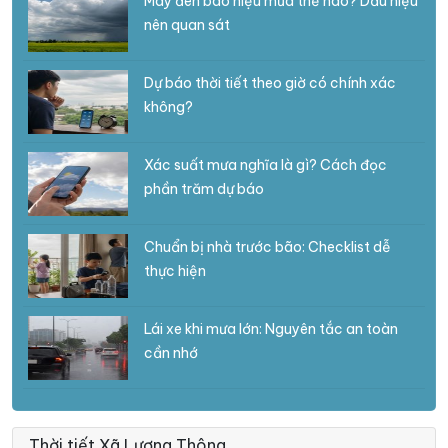
Mây đen báo hiệu mưa thế nào? Dấu hiệu
nên quan sát
Dự báo thời tiết theo giờ có chính xác
không?
Xác suất mưa nghĩa là gì? Cách đọc
phần trăm dự báo
Chuẩn bị nhà trước bão: Checklist dễ
thực hiện
Lái xe khi mưa lớn: Nguyên tắc an toàn
cần nhớ
Thời tiết Xã Lương Thông