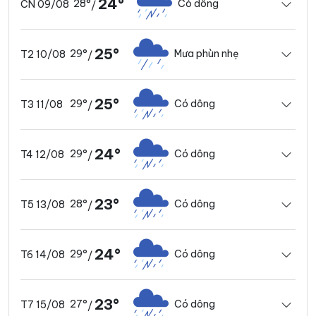
24°
28°
Có dông
CN 09/08
/
25°
29°
Mưa phùn nhẹ
T2 10/08
/
25°
29°
Có dông
T3 11/08
/
24°
29°
Có dông
T4 12/08
/
23°
28°
Có dông
T5 13/08
/
24°
29°
Có dông
T6 14/08
/
23°
27°
Có dông
T7 15/08
/