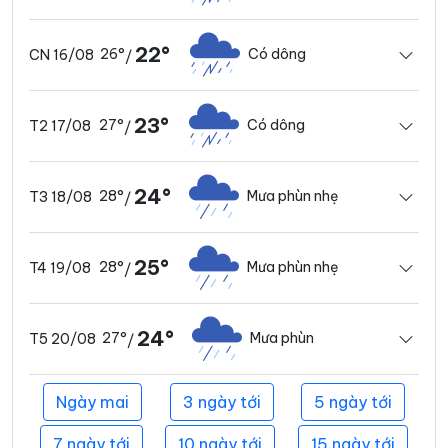
22°
26°
Có dông
CN 16/08
/
23°
27°
Có dông
T2 17/08
/
24°
28°
Mưa phùn nhẹ
T3 18/08
/
25°
28°
Mưa phùn nhẹ
T4 19/08
/
24°
27°
Mưa phùn
T5 20/08
/
Ngày mai
3 ngày tới
5 ngày tới
7 ngày tới
10 ngày tới
15 ngày tới