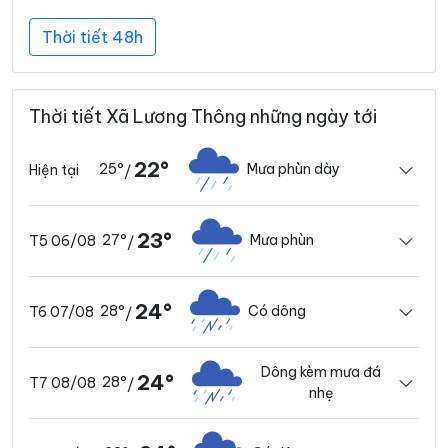
Thời tiết 48h
Thời tiết Xã Lương Thông những ngày tới
22°
25°
Mưa phùn dày
Hiện tại
/
23°
27°
Mưa phùn
T5 06/08
/
24°
28°
Có dông
T6 07/08
/
Dông kèm mưa đá
24°
28°
T7 08/08
/
nhẹ