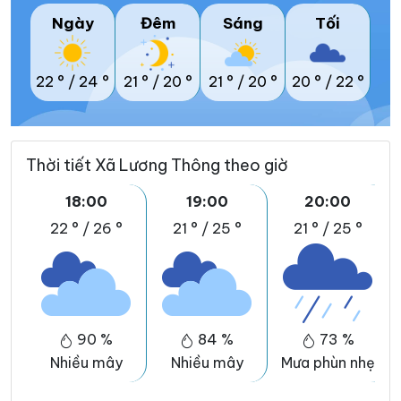
Ngày
Đêm
Sáng
Tối
22 °
/
24 °
21 °
/
20 °
21 °
/
20 °
20 °
/
22 °
Thời tiết Xã Lương Thông theo giờ
18:00
19:00
20:00
22 °
/
26 °
21 °
/
25 °
21 °
/
25 °
90 %
84 %
73 %
Nhiều mây
Nhiều mây
Mưa phùn nhẹ