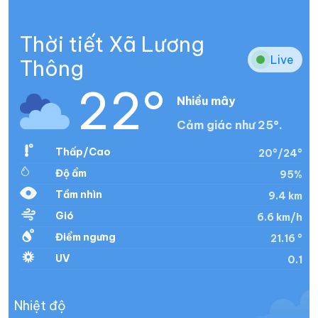
Thời tiết Xã Lương
Live
Thông
22°
Nhiều mây
Cảm giác như 25°.
Thấp/Cao
20°/24°
Độ ẩm
95%
Tầm nhìn
9.4 km
Gió
6.6 km/h
Điểm ngưng
21.16 °
UV
0.1
Nhiệt độ