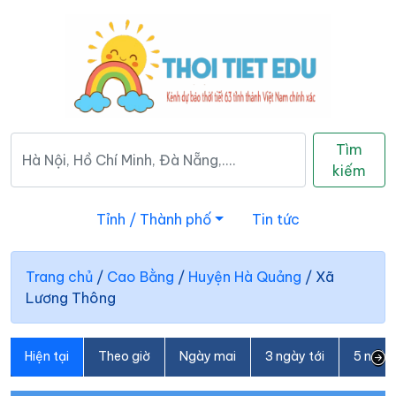
Tìm
kiếm
Tỉnh / Thành phố
Tin tức
Trang chủ
/
Cao Bằng
/
Huyện Hà Quảng
/
Xã
Lương Thông
Hiện tại
Theo giờ
Ngày mai
3 ngày tới
5 ngày 