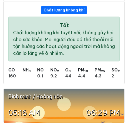
Chất lượng không khí
Tốt
Chất lượng không khí tuyệt vời, không gây hại
cho sức khỏe. Mọi người đều có thể thoải mái
tận hưởng các hoạt động ngoài trời mà không
cần lo lắng về ô nhiễm.
CO
NH
NO
NO
O
PM
PM
SO
3
2
3
10
25
2
160
0.1
9.2
44
4.4
4.3
2
Bình minh / Hoàng hôn
05:16 AM
06:29 PM