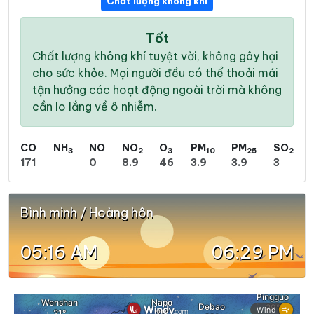
Chất lượng không khí
Tốt
Chất lượng không khí tuyệt vời, không gây hại
cho sức khỏe. Mọi người đều có thể thoải mái
tận hưởng các hoạt động ngoài trời mà không
cần lo lắng về ô nhiễm.
CO
NH
NO
NO
O
PM
PM
SO
3
2
3
10
25
2
171
0
8.9
46
3.9
3.9
3
Bình minh / Hoàng hôn
05:16 AM
06:29 PM