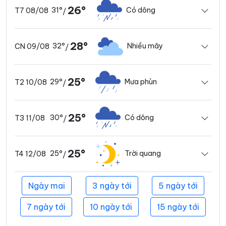
26°
31°
Có dông
T7 08/08
/
28°
32°
Nhiều mây
CN 09/08
/
25°
29°
Mưa phùn
T2 10/08
/
25°
30°
Có dông
T3 11/08
/
25°
25°
Trời quang
T4 12/08
/
Ngày mai
3 ngày tới
5 ngày tới
7 ngày tới
10 ngày tới
15 ngày tới