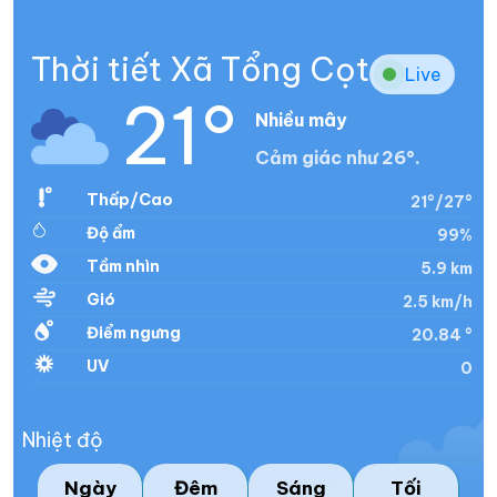
Thời tiết Xã Tổng Cọt
Live
21°
Nhiều mây
Cảm giác như 26°.
Thấp/Cao
21°/27°
Độ ẩm
99%
Tầm nhìn
5.9 km
Gió
2.5 km/h
Điểm ngưng
20.84 °
UV
0
Nhiệt độ
Ngày
Đêm
Sáng
Tối