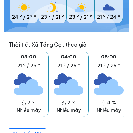
24 °
/
27 °
23 °
/
21 °
23 °
/
21 °
21 °
/
24 °
Thời tiết Xã Tổng Cọt theo giờ
03:00
04:00
05:00
21 °
/
26 °
21 °
/
25 °
21 °
/
25 °
2 %
2 %
4 %
Nhiều mây
Nhiều mây
Nhiều mây