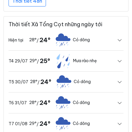
Thời tiết 48h
Thời tiết Xã Tổng Cọt những ngày tới
24°
28°
Có dông
Hiện tại
/
25°
29°
Mưa rào nhẹ
T4 29/07
/
24°
28°
Có dông
T5 30/07
/
24°
28°
Có dông
T6 31/07
/
24°
29°
Có dông
T7 01/08
/