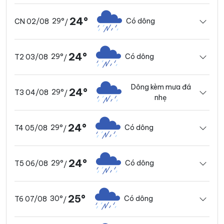
24°
29°
Có dông
CN 02/08
/
24°
29°
Có dông
T2 03/08
/
Dông kèm mưa đá
24°
29°
T3 04/08
/
nhẹ
24°
29°
Có dông
T4 05/08
/
24°
29°
Có dông
T5 06/08
/
25°
30°
Có dông
T6 07/08
/