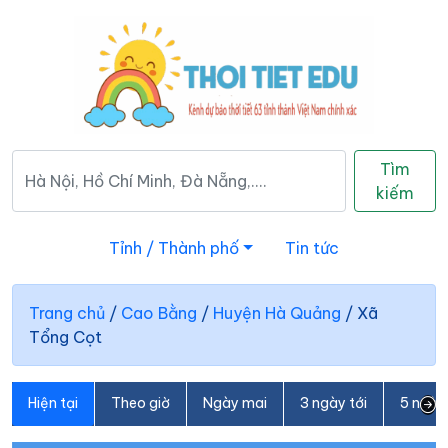
Tìm
kiếm
Tỉnh / Thành phố
Tin tức
Trang chủ
/
Cao Bằng
/
Huyện Hà Quảng
/
Xã
Tổng Cọt
Hiện tại
Theo giờ
Ngày mai
3 ngày tới
5 ngày 