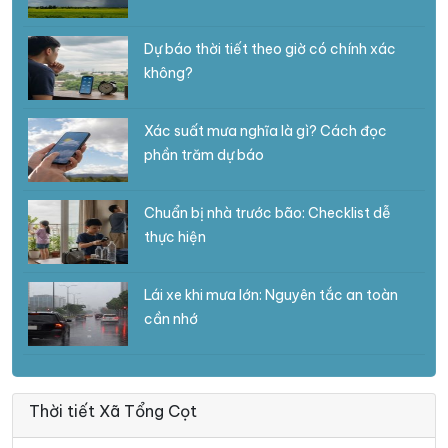
Dự báo thời tiết theo giờ có chính xác
không?
Xác suất mưa nghĩa là gì? Cách đọc
phần trăm dự báo
Chuẩn bị nhà trước bão: Checklist dễ
thực hiện
Lái xe khi mưa lớn: Nguyên tắc an toàn
cần nhớ
Thời tiết Xã Tổng Cọt