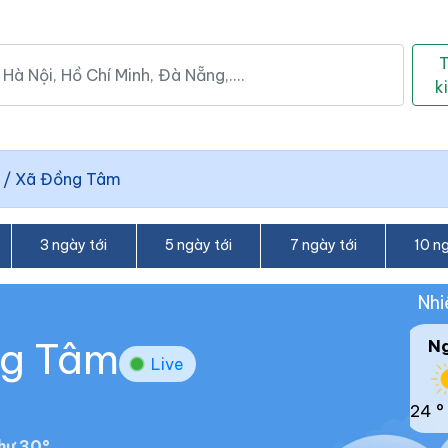
k
/
Xã Đồng Tâm
3 ngày tới
5 ngày tới
7 ngày tới
10 ng
Nhi
ng Tâm
N
Live
24 °
hư 30°.