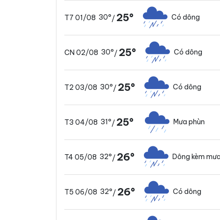
25°
30°
Có dông
T7 01/08
/
25°
30°
Có dông
CN 02/08
/
25°
30°
Có dông
T2 03/08
/
25°
31°
Mưa phùn
T3 04/08
/
26°
32°
Dông kèm mưa
T4 05/08
/
26°
32°
Có dông
T5 06/08
/