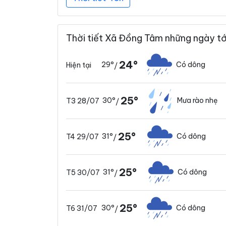
Thời tiết Xã Đồng Tâm những ngày tớ
24°
29°
Có dông
Hiện tại
/
25°
30°
Mưa rào nhẹ
T3 28/07
/
25°
31°
Có dông
T4 29/07
/
25°
31°
Có dông
T5 30/07
/
25°
30°
Có dông
T6 31/07
/