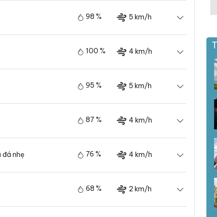
98 %
5 km/h
T
100 %
4 km/h
95 %
5 km/h
87 %
4 km/h
76 %
4 km/h
 đá nhẹ
68 %
2 km/h