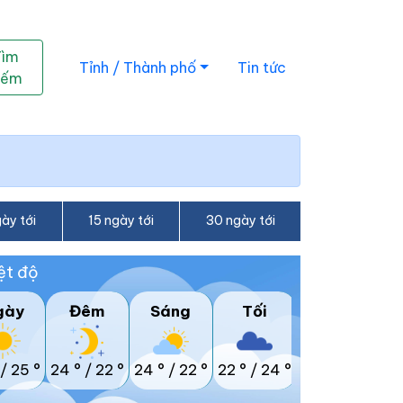
Tìm
Tỉnh / Thành phố
Tin tức
iếm
ày tới
15 ngày tới
30 ngày tới
ệt độ
gày
Đêm
Sáng
Tối
/
25 °
24 °
/
22 °
24 °
/
22 °
22 °
/
24 °