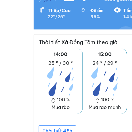
Thấp/Cao
Độ ẩm
Tầm
22°/25°
95%
1.4 
Thời tiết Xã Đồng Tâm theo giờ
14:00
15:00
25 °
/
30 °
24 °
/
29 °
100 %
100 %
Mưa rào
Mưa rào mạnh
Thời tiết 48h