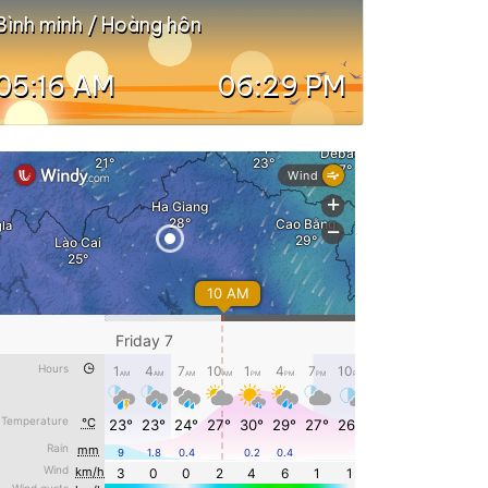
Bình minh / Hoàng hôn
05:16 AM
06:29 PM