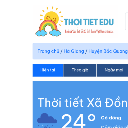
Trang chủ
/
Hà Giang
/
Huyện Bắc Quang
Hiện tại
Theo giờ
Ngày mai
Thời tiết Xã Đồ
24°
Có dông
Cảm giác n