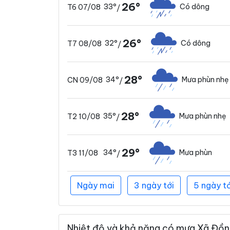
26°
33°
Có dông
T6 07/08
/
26°
32°
Có dông
T7 08/08
/
28°
34°
Mưa phùn nhẹ
CN 09/08
/
28°
35°
Mưa phùn nhẹ
T2 10/08
/
29°
34°
Mưa phùn
T3 11/08
/
Ngày mai
3 ngày tới
5 ngày tớ
Nhiệt độ và khả năng có mưa Xã Đồng