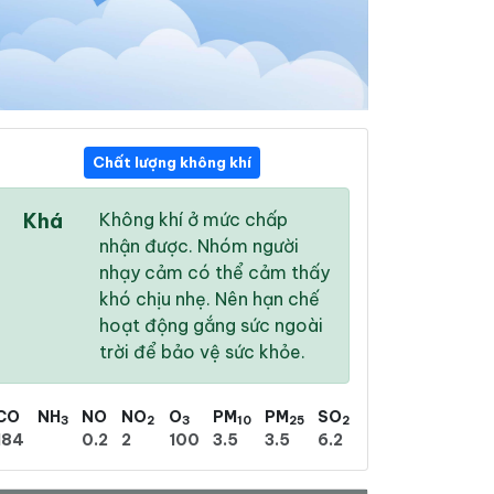
Chất lượng không khí
19:00
20:00
21:00
Khá
Không khí ở mức chấp
24 °
/
29 °
24 °
/
29 °
23 °
/
28 °
nhận được. Nhóm người
nhạy cảm có thể cảm thấy
khó chịu nhẹ. Nên hạn chế
hoạt động gắng sức ngoài
trời để bảo vệ sức khỏe.
92 %
92 %
94 %
Có dông
Mưa rào nhẹ
Mưa rào nhẹ
CO
NH
NO
NO
O
PM
PM
SO
3
2
3
10
25
2
184
0.2
2
100
3.5
3.5
6.2