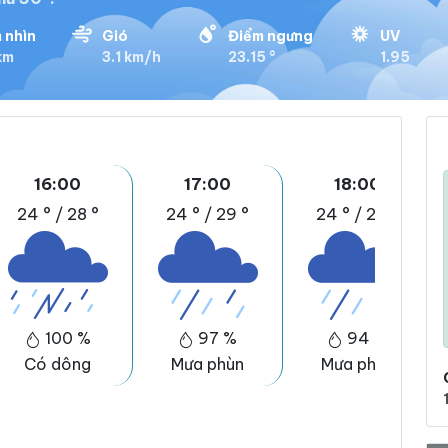
 nhìn
Gió
Điểm ngưng
UV
km
3.1 km/h
23.15 °
1.95
16:00
17:00
18:00
24 °
/
28 °
24 °
/
29 °
24 °
/
29 °
100 %
97 %
94 %
Có dông
Mưa phùn
Mưa phùn