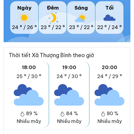
Ngày
Đêm
Sáng
Tối
24 °
/
26 °
23 °
/
22 °
23 °
/
22 °
22 °
/
24 °
Thời tiết Xã Thượng Bình theo giờ
18:00
19:00
20:00
25 °
/
30 °
24 °
/
30 °
24 °
/
29 °
89 %
84 %
80 %
Nhiều mây
Nhiều mây
Nhiều mây