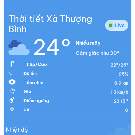
Thời tiết Xã Thượng
Live
Bình
24°
Nhiều mây
Cảm giác như 30°.
Thấp/Cao
22°/26°
Độ ẩm
95%
Tầm nhìn
8.9 km
Gió
1.3 km/h
Điểm ngưng
23.15 °
UV
0
Nhiệt độ