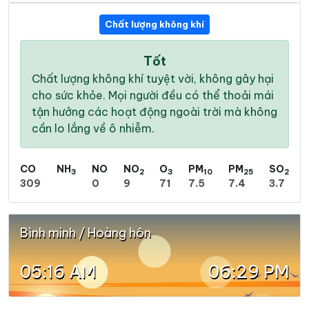
Chất lượng không khí
Tốt
Chất lượng không khí tuyệt vời, không gây hại
cho sức khỏe. Mọi người đều có thể thoải mái
tận hưởng các hoạt động ngoài trời mà không
cần lo lắng về ô nhiễm.
CO
NH
NO
NO
O
PM
PM
SO
3
2
3
10
25
2
309
0
9
71
7.5
7.4
3.7
Bình minh / Hoàng hôn
05:16 AM
06:29 PM