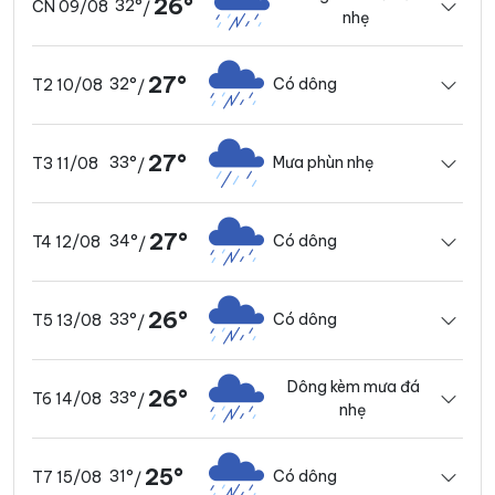
26°
32°
CN 09/08
/
nhẹ
27°
32°
Có dông
T2 10/08
/
27°
33°
Mưa phùn nhẹ
T3 11/08
/
27°
34°
Có dông
T4 12/08
/
26°
33°
Có dông
T5 13/08
/
Dông kèm mưa đá
26°
33°
T6 14/08
/
nhẹ
25°
31°
Có dông
T7 15/08
/