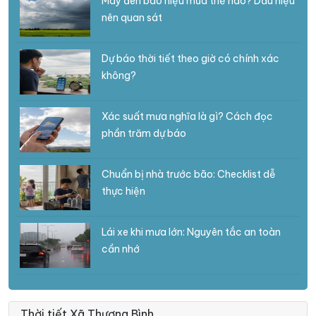
Mây đen báo hiệu mưa thế nào? Dấu hiệu
nên quan sát
Dự báo thời tiết theo giờ có chính xác
không?
Xác suất mưa nghĩa là gì? Cách đọc
phần trăm dự báo
Chuẩn bị nhà trước bão: Checklist dễ
thực hiện
Lái xe khi mưa lớn: Nguyên tắc an toàn
cần nhớ
Thời tiết Xã Thượng Bình