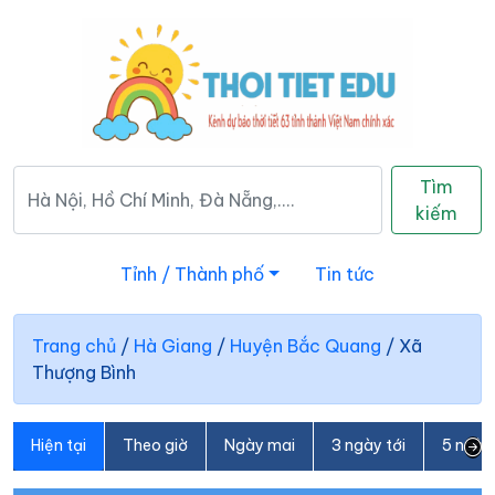
Tìm
kiếm
Tỉnh / Thành phố
Tin tức
Trang chủ
/
Hà Giang
/
Huyện Bắc Quang
/
Xã
Thượng Bình
Hiện tại
Theo giờ
Ngày mai
3 ngày tới
5 ngày 