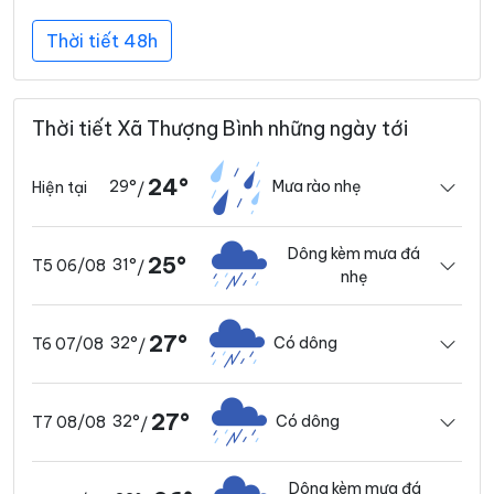
Thời tiết 48h
Thời tiết Xã Thượng Bình những ngày tới
24°
29°
Mưa rào nhẹ
Hiện tại
/
Dông kèm mưa đá
25°
31°
T5 06/08
/
nhẹ
27°
32°
Có dông
T6 07/08
/
27°
32°
Có dông
T7 08/08
/
Dông kèm mưa đá