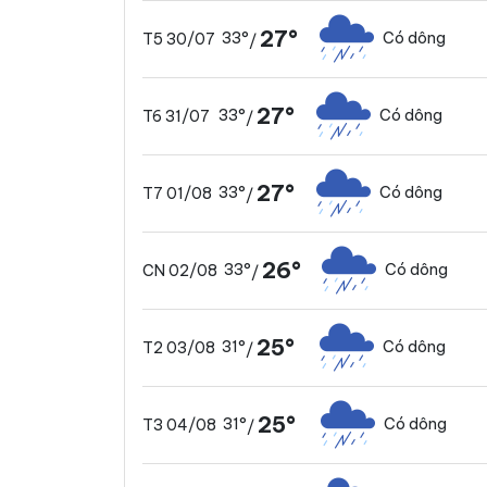
27°
33°
Có dông
T5 30/07
/
27°
33°
Có dông
T6 31/07
/
27°
33°
Có dông
T7 01/08
/
26°
33°
Có dông
CN 02/08
/
25°
31°
Có dông
T2 03/08
/
25°
31°
Có dông
T3 04/08
/