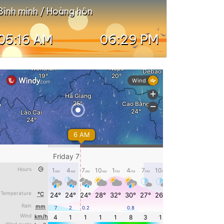
Bình minh / Hoàng hôn
05:16 AM
06:29 PM