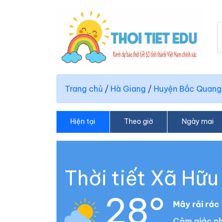
Trang chủ
/
Hà Giang
/
Huyện Bắc Quang
Hiện tại
Theo giờ
Ngày mai
Thời tiết Xã Hữu
28°
Mây rải rác
Cảm giác nh