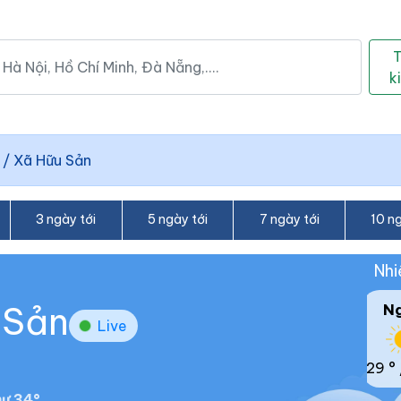
k
/
Xã Hữu Sản
3 ngày tới
5 ngày tới
7 ngày tới
10 ng
Nhi
 Sản
N
Live
29 °
ư 34°.