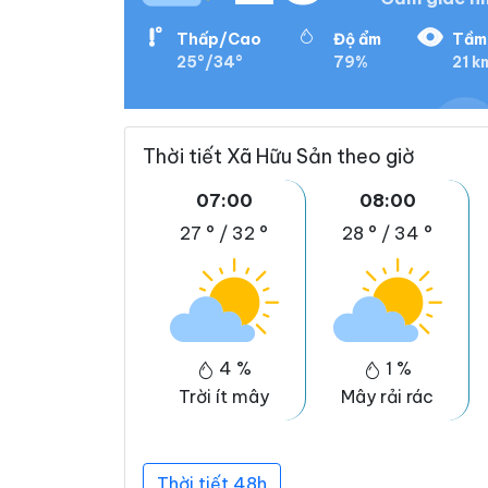
Thấp/Cao
Độ ẩm
Tầm
25°/34°
79%
21 k
Thời tiết Xã Hữu Sản theo giờ
07:00
08:00
27 °
/
32 °
28 °
/
34 °
4 %
1 %
Trời ít mây
Mây rải rác
Thời tiết 48h