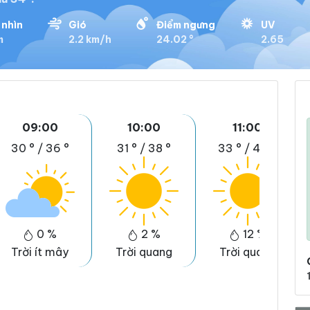
 nhìn
Gió
Điểm ngưng
UV
m
2.2 km/h
24.02 °
2.65
09:00
10:00
11:00
30 °
/
36 °
31 °
/
38 °
33 °
/
40 °
0 %
2 %
12 %
Trời ít mây
Trời quang
Trời quang