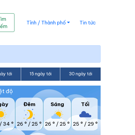
Tìm
Tỉnh / Thành phố
Tin tức
iếm
ày tới
15 ngày tới
30 ngày tới
ệt độ
gày
Đêm
Sáng
Tối
/
34 °
26 °
/
25 °
26 °
/
25 °
25 °
/
29 °