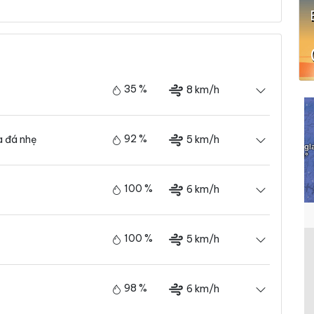
35 %
8 km/h
92 %
5 km/h
 đá nhẹ
100 %
6 km/h
100 %
5 km/h
98 %
6 km/h