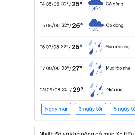
25°
32°
Có dông
T4 05/08
/
26°
32°
Có dông
T5 06/08
/
26°
32°
Mưa rào nhẹ
T6 07/08
/
27°
33°
Mưa rào nhẹ
T7 08/08
/
29°
35°
Mưa rào
CN 09/08
/
Ngày mai
3 ngày tới
5 ngày tớ
Nhiệt độ và khả năng có mưa Xã Hữu 