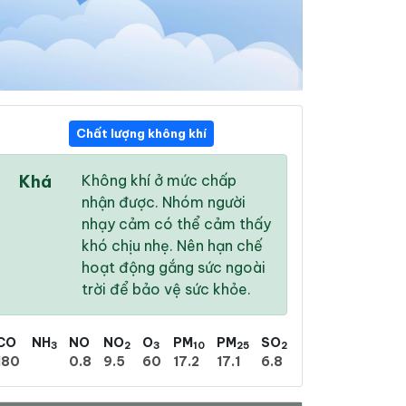
Chất lượng không khí
12:00
13:00
14:00
Khá
Không khí ở mức chấp
34 °
/
41 °
34 °
/
41 °
34 °
/
41 °
nhận được. Nhóm người
nhạy cảm có thể cảm thấy
khó chịu nhẹ. Nên hạn chế
hoạt động gắng sức ngoài
trời để bảo vệ sức khỏe.
26 %
35 %
34 %
Trời quang
Trời ít mây
Mây rải rác
CO
NH
NO
NO
O
PM
PM
SO
3
2
3
10
25
2
180
0.8
9.5
60
17.2
17.1
6.8