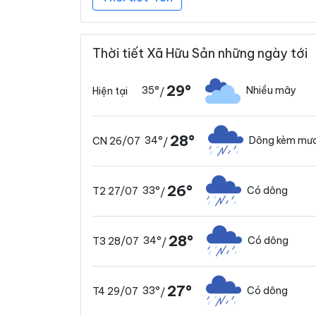
Thời tiết Xã Hữu Sản những ngày tới
29°
35°
Nhiều mây
Hiện tại
/
28°
34°
Dông kèm mưa
CN 26/07
/
26°
33°
Có dông
T2 27/07
/
28°
34°
Có dông
T3 28/07
/
27°
33°
Có dông
T4 29/07
/