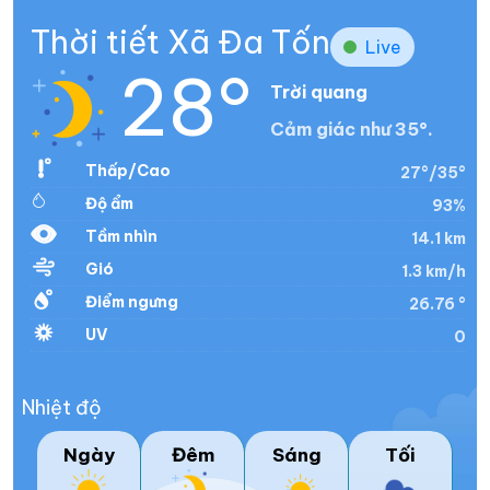
Thời tiết Xã Đa Tốn
Live
28°
Trời quang
Cảm giác như 35°.
Thấp/Cao
27°/35°
Độ ẩm
93%
Tầm nhìn
14.1 km
Gió
1.3 km/h
Điểm ngưng
26.76 °
UV
0
Nhiệt độ
Ngày
Đêm
Sáng
Tối