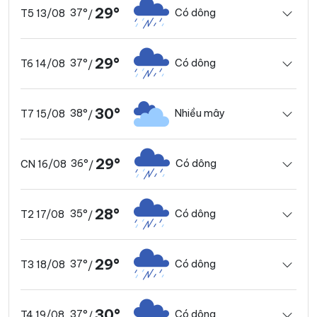
29°
37°
Có dông
T5 13/08
/
29°
37°
Có dông
T6 14/08
/
30°
38°
Nhiều mây
T7 15/08
/
29°
36°
Có dông
CN 16/08
/
28°
35°
Có dông
T2 17/08
/
29°
37°
Có dông
T3 18/08
/
30°
37°
Có dông
T4 19/08
/