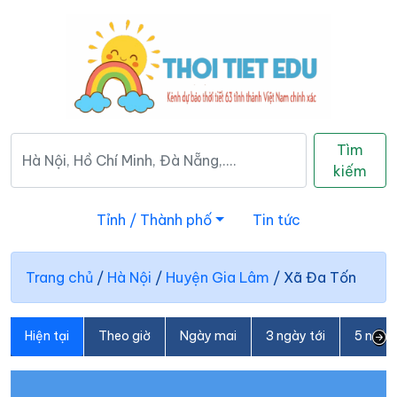
Tìm
kiếm
Tỉnh / Thành phố
Tin tức
Trang chủ
/
Hà Nội
/
Huyện Gia Lâm
/
Xã Đa Tốn
Hiện tại
Theo giờ
Ngày mai
3 ngày tới
5 ngày 