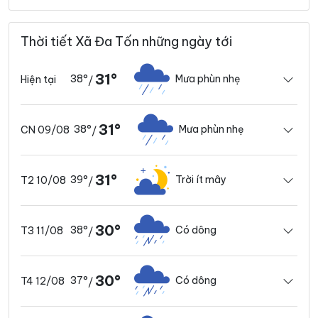
Thời tiết Xã Đa Tốn những ngày tới
31°
38°
Mưa phùn nhẹ
Hiện tại
/
31°
38°
Mưa phùn nhẹ
CN 09/08
/
31°
39°
Trời ít mây
T2 10/08
/
30°
38°
Có dông
T3 11/08
/
30°
37°
Có dông
T4 12/08
/