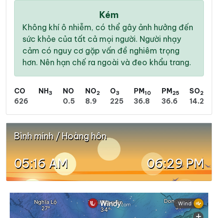
Kém
Không khí ô nhiễm, có thể gây ảnh hưởng đến
sức khỏe của tất cả mọi người. Người nhạy
cảm có nguy cơ gặp vấn đề nghiêm trọng
hơn. Nên hạn chế ra ngoài và đeo khẩu trang.
CO
NH
NO
NO
O
PM
PM
SO
3
2
3
10
25
2
626
0.5
8.9
225
36.8
36.6
14.2
Bình minh / Hoàng hôn
05:16 AM
06:29 PM