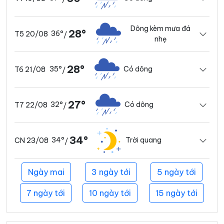
Dông kèm mưa đá
28°
36°
T5 20/08
/
nhẹ
28°
35°
Có dông
T6 21/08
/
27°
32°
Có dông
T7 22/08
/
34°
34°
Trời quang
CN 23/08
/
Ngày mai
3 ngày tới
5 ngày tới
7 ngày tới
10 ngày tới
15 ngày tới