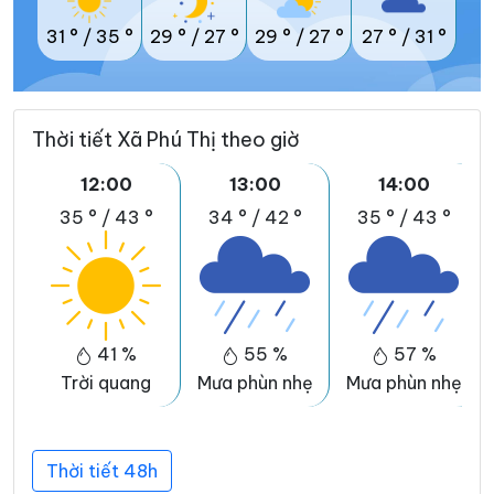
31 °
/
35 °
29 °
/
27 °
29 °
/
27 °
27 °
/
31 °
Thời tiết Xã Phú Thị theo giờ
12:00
13:00
14:00
35 °
/
43 °
34 °
/
42 °
35 °
/
43 °
41 %
55 %
57 %
Trời quang
Mưa phùn nhẹ
Mưa phùn nhẹ
Thời tiết 48h