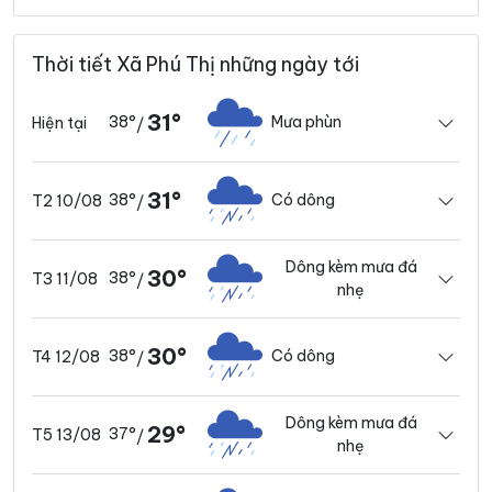
Thời tiết Xã Phú Thị những ngày tới
31°
38°
Mưa phùn
Hiện tại
/
31°
38°
Có dông
T2 10/08
/
Dông kèm mưa đá
30°
38°
T3 11/08
/
nhẹ
30°
38°
Có dông
T4 12/08
/
Dông kèm mưa đá
29°
37°
T5 13/08
/
nhẹ