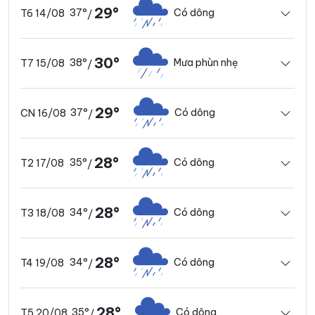
29°
37°
Có dông
T6 14/08
/
30°
38°
Mưa phùn nhẹ
T7 15/08
/
29°
37°
Có dông
CN 16/08
/
28°
35°
Có dông
T2 17/08
/
28°
34°
Có dông
T3 18/08
/
28°
34°
Có dông
T4 19/08
/
28°
35°
Có dông
T5 20/08
/