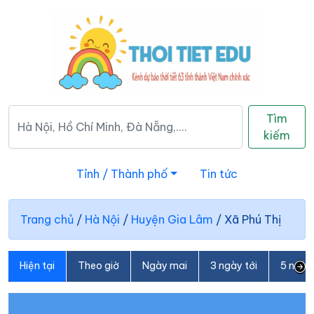
Tìm
kiếm
Tỉnh / Thành phố
Tin tức
Trang chủ
/
Hà Nội
/
Huyện Gia Lâm
/
Xã Phú Thị
Hiện tại
Theo giờ
Ngày mai
3 ngày tới
5 ngày 