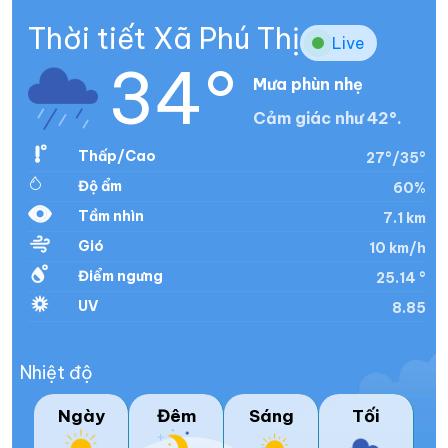
Thời tiết Xã Phú Thị
Live
34°
Mưa phùn nhẹ
Cảm giác như 42°.
Thấp/Cao
27°/35°
Độ ẩm
60%
Tầm nhìn
7.1 km
Gió
10 km/h
Điểm ngưng
25.14 °
UV
8.85
Nhiệt độ
Ngày
Đêm
Sáng
Tối