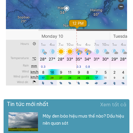
Tin tức mới nhất
Xem tất cả
Mây đen báo hiệu mưa thế nào? Dấu hiệu
nên quan sát