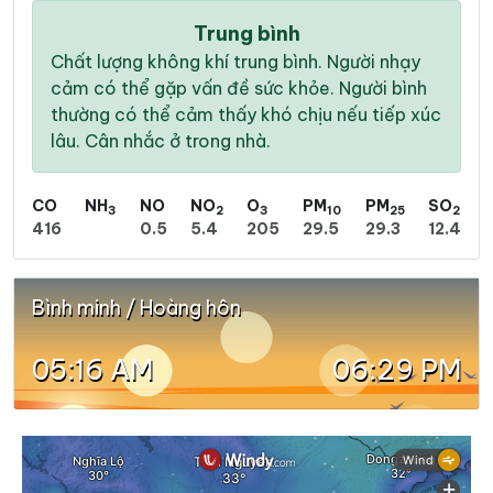
Trung bình
Chất lượng không khí trung bình. Người nhạy
cảm có thể gặp vấn đề sức khỏe. Người bình
thường có thể cảm thấy khó chịu nếu tiếp xúc
lâu. Cân nhắc ở trong nhà.
CO
NH
NO
NO
O
PM
PM
SO
3
2
3
10
25
2
416
0.5
5.4
205
29.5
29.3
12.4
Bình minh / Hoàng hôn
05:16 AM
06:29 PM