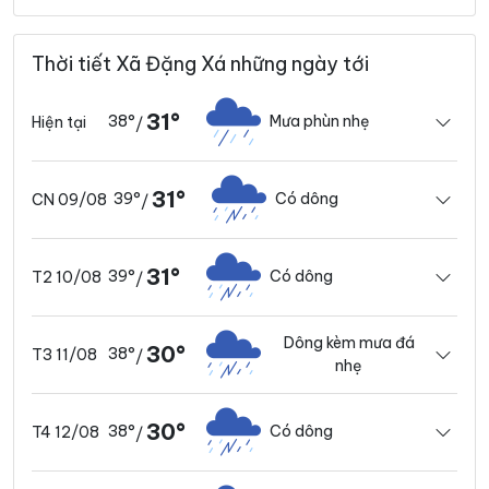
Thời tiết Xã Đặng Xá những ngày tới
31°
38°
Mưa phùn nhẹ
Hiện tại
/
31°
39°
Có dông
CN 09/08
/
31°
39°
Có dông
T2 10/08
/
Dông kèm mưa đá
30°
38°
T3 11/08
/
nhẹ
30°
38°
Có dông
T4 12/08
/