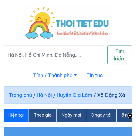
Tìm
kiếm
Tỉnh / Thành phố
Tin tức
Trang chủ
/
Hà Nội
/
Huyện Gia Lâm
/
Xã Đặng Xá
Hiện tại
Theo giờ
Ngày mai
3 ngày tới
5 ngày 