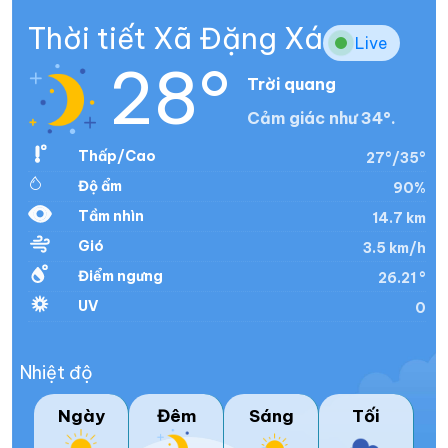
Thời tiết Xã Đặng Xá
Live
28°
Trời quang
Cảm giác như 34°.
Thấp/Cao
27°/35°
Độ ẩm
90%
Tầm nhìn
14.7 km
Gió
3.5 km/h
Điểm ngưng
26.21 °
UV
0
Nhiệt độ
Ngày
Đêm
Sáng
Tối