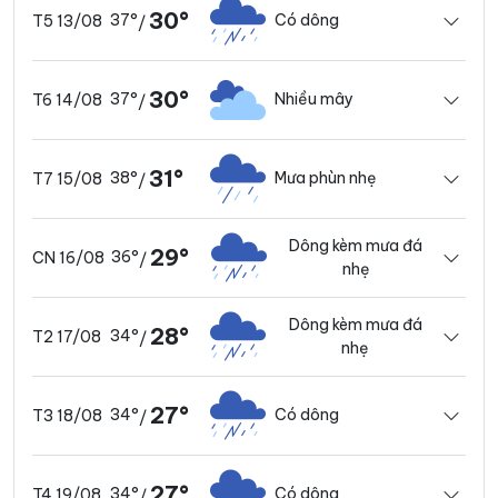
30°
37°
Có dông
T5 13/08
/
30°
37°
Nhiều mây
T6 14/08
/
31°
38°
Mưa phùn nhẹ
T7 15/08
/
Dông kèm mưa đá
29°
36°
CN 16/08
/
nhẹ
Dông kèm mưa đá
28°
34°
T2 17/08
/
nhẹ
27°
34°
Có dông
T3 18/08
/
27°
34°
Có dông
T4 19/08
/