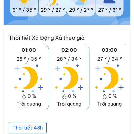
31 °
/
35 °
29 °
/
27 °
29 °
/
27 °
27 °
/
31 °
Thời tiết Xã Đặng Xá theo giờ
01:00
02:00
03:00
28 °
/
35 °
28 °
/
34 °
27 °
/
34 °
0 %
0 %
0 %
Trời quang
Trời quang
Trời quang
Thời tiết 48h