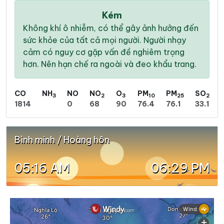
Kém
Không khí ô nhiễm, có thể gây ảnh hưởng đến
sức khỏe của tất cả mọi người. Người nhạy
cảm có nguy cơ gặp vấn đề nghiêm trọng
hơn. Nên hạn chế ra ngoài và đeo khẩu trang.
CO
NH
NO
NO
O
PM
PM
SO
3
2
3
10
25
2
1814
0
68
90
76.4
76.1
33.1
Bình minh / Hoàng hôn
05:16 AM
06:29 PM