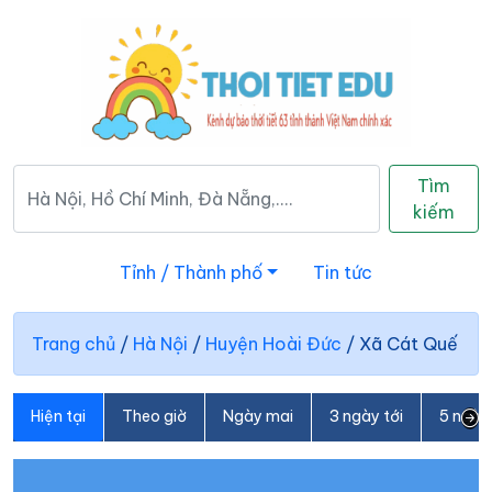
Tìm
kiếm
Tỉnh / Thành phố
Tin tức
Trang chủ
/
Hà Nội
/
Huyện Hoài Đức
/
Xã Cát Quế
Hiện tại
Theo giờ
Ngày mai
3 ngày tới
5 ngày 