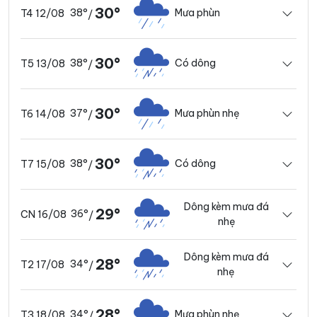
30°
38°
Mưa phùn
T4 12/08
/
30°
38°
Có dông
T5 13/08
/
30°
37°
Mưa phùn nhẹ
T6 14/08
/
30°
38°
Có dông
T7 15/08
/
Dông kèm mưa đá
29°
36°
CN 16/08
/
nhẹ
Dông kèm mưa đá
28°
34°
T2 17/08
/
nhẹ
28°
34°
Mưa phùn nhẹ
T3 18/08
/