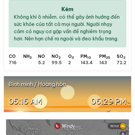
Kém
Không khí ô nhiễm, có thể gây ảnh hưởng đến
sức khỏe của tất cả mọi người. Người nhạy
cảm có nguy cơ gặp vấn đề nghiêm trọng
hơn. Nên hạn chế ra ngoài và đeo khẩu trang.
CO
NH
NO
NO
O
PM
PM
SO
3
2
3
10
25
2
716
5.2
99.5
2
143.4
143
72.2
Bình minh / Hoàng hôn
05:16 AM
06:29 PM