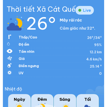
Thời tiết Xã Cát Quế
Live
26°
Mây rải rác
Cảm giác như 32°.
Thấp/Cao
26°/34°
Độ ẩm
95%
Tầm nhìn
12.2 km
Gió
4.6 km/h
Điểm ngưng
25.14 °
UV
0
Nhiệt độ
Ngày
Đêm
Sáng
Tối