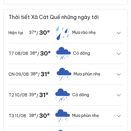
Thời tiết Xã Cát Quế những ngày tới
30°
37°
Mưa rào nhẹ
Hiện tại
/
30°
38°
Có dông
T7 08/08
/
31°
38°
Mưa phùn nhẹ
CN 09/08
/
31°
39°
Có dông
T2 10/08
/
30°
38°
Mưa phùn nhẹ
T3 11/08
/