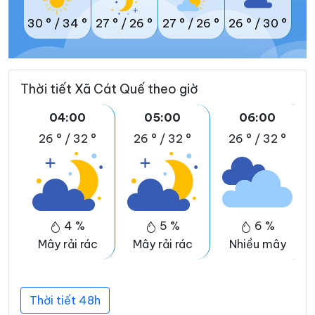
30 °
/
34 °
27 °
/
26 °
27 °
/
26 °
26 °
/
30 °
Thời tiết Xã Cát Quế theo giờ
04:00
05:00
06:00
26 °
/
32 °
26 °
/
32 °
26 °
/
32 °
4 %
5 %
6 %
Mây rải rác
Mây rải rác
Nhiều mây
Thời tiết 48h