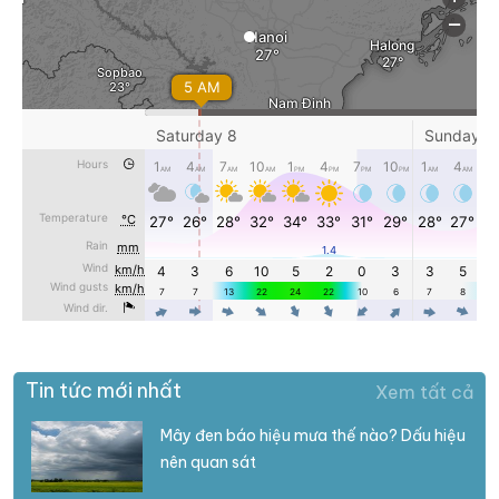
Tin tức mới nhất
Xem tất cả
Mây đen báo hiệu mưa thế nào? Dấu hiệu
nên quan sát