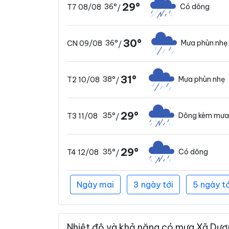
29°
36°
Có dông
T7 08/08
/
30°
36°
Mưa phùn nhẹ
CN 09/08
/
31°
38°
Mưa phùn nhẹ
T2 10/08
/
29°
35°
Dông kèm mưa
T3 11/08
/
29°
35°
Có dông
T4 12/08
/
Ngày mai
3 ngày tới
5 ngày tớ
Nhiệt độ và khả năng có mưa Xã Dươn