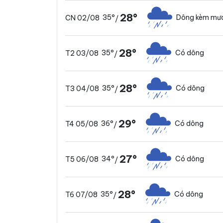
28°
35°
Dông kèm mưa
CN 02/08
/
28°
35°
Có dông
T2 03/08
/
28°
35°
Có dông
T3 04/08
/
29°
36°
Có dông
T4 05/08
/
27°
34°
Có dông
T5 06/08
/
28°
35°
Có dông
T6 07/08
/