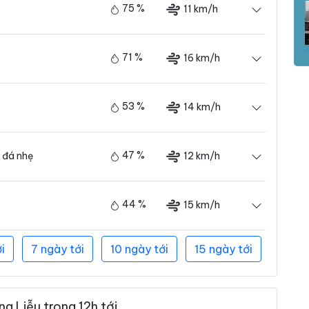
75 %
11 km/h
71 %
16 km/h
53 %
14 km/h
47 %
12 km/h
 đá nhẹ
44 %
15 km/h
i
7 ngày tới
10 ngày tới
15 ngày tới
g Liễu trong 12h tới