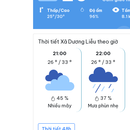
Thấp/Cao
Độ ẩm
Tầm
25°/30°
96%
8.1 
Thời tiết Xã Dương Liễu theo giờ
21:00
22:00
26 °
/
33 °
26 °
/
33 °
45 %
37 %
Nhiều mây
Mưa phùn nhẹ
Thời tiết 48h