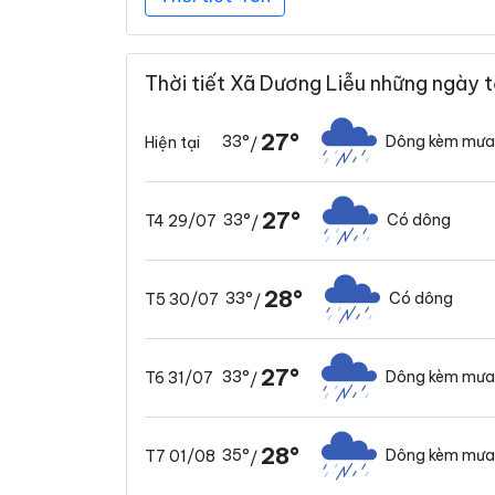
Thời tiết Xã Dương Liễu những ngày t
27°
33°
Dông kèm mưa
Hiện tại
/
27°
33°
Có dông
T4 29/07
/
28°
33°
Có dông
T5 30/07
/
27°
33°
Dông kèm mưa
T6 31/07
/
28°
35°
Dông kèm mưa
T7 01/08
/