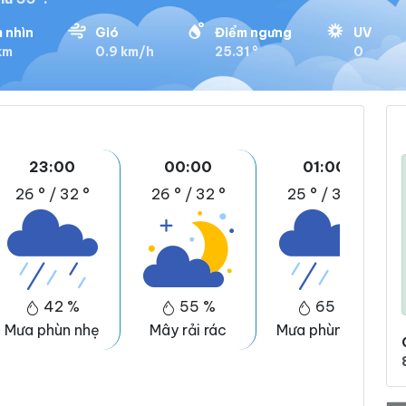
 nhìn
Gió
Điểm ngưng
UV
km
0.9 km/h
25.31 °
0
23:00
00:00
01:00
26 °
/
32 °
26 °
/
32 °
25 °
/
32 °
42 %
55 %
65 %
Mưa phùn nhẹ
Mây rải rác
Mưa phùn nhẹ