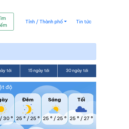
Tìm
Tỉnh / Thành phố
Tin tức
iếm
ày tới
15 ngày tới
30 ngày tới
ệt độ
gày
Đêm
Sáng
Tối
/
30 °
25 °
/
25 °
25 °
/
25 °
25 °
/
27 °