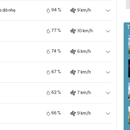
94 %
9 km/h
 đá nhẹ
T
77 %
10 km/h
74 %
6 km/h
67 %
7 km/h
62 %
7 km/h
66 %
9 km/h