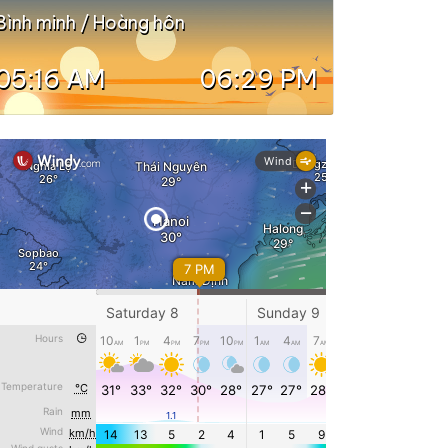
Bình minh / Hoàng hôn
05:16 AM
06:29 PM