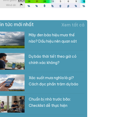
in tức mới nhất
Xem tất cả
Mây đen báo hiệu mưa thế
nào? Dấu hiệu nên quan sát
Dự báo thời tiết theo giờ có
chính xác không?
Xác suất mưa nghĩa là gì?
Cách đọc phần trăm dự báo
Chuẩn bị nhà trước bão:
Checklist dễ thực hiện