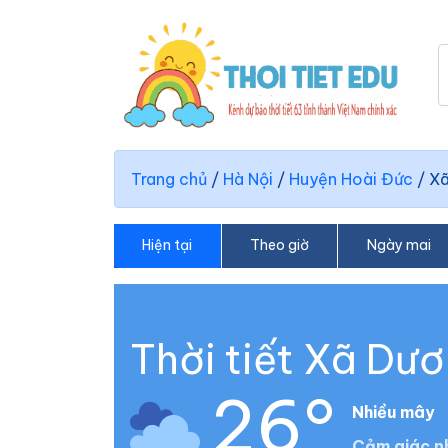
Trang chủ
/
Hà Nội
/
Huyện Hoài Đức
/
Xã
Hiện tại
Theo giờ
Ngày mai
Thời tiết Xã Dươ
26°
Nhiều mây
Cảm giác n