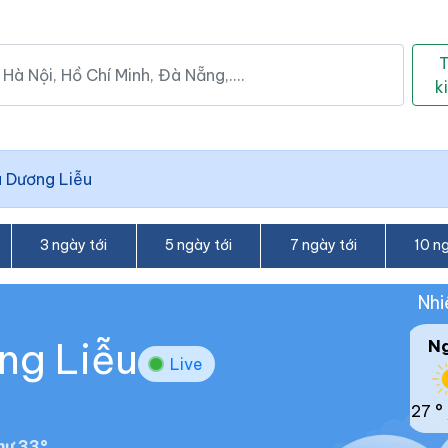
k
 Dương Liễu
3 ngày tới
5 ngày tới
7 ngày tới
10 ng
Nhi
ng Liễu
N
Live
27 °
hư 33°.