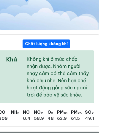
Chất lượng không khí
02:00
03:00
04:00
Khá
Không khí ở mức chấp
25 °
/
31 °
25 °
/
30 °
24 °
/
28 °
nhận được. Nhóm người
nhạy cảm có thể cảm thấy
khó chịu nhẹ. Nên hạn chế
hoạt động gắng sức ngoài
trời để bảo vệ sức khỏe.
71 %
74 %
76 %
Mưa phùn
Mưa phùn dày
Mưa phùn
CO
NH
NO
NO
O
PM
PM
SO
3
2
3
10
25
2
809
0.4
58.9
48
62.9
61.5
49.1