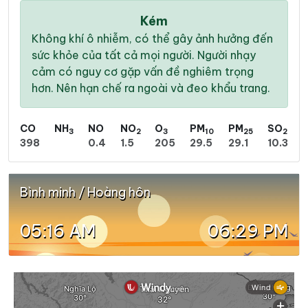
Kém
Không khí ô nhiễm, có thể gây ảnh hưởng đến
sức khỏe của tất cả mọi người. Người nhạy
cảm có nguy cơ gặp vấn đề nghiêm trọng
hơn. Nên hạn chế ra ngoài và đeo khẩu trang.
CO
NH
NO
NO
O
PM
PM
SO
3
2
3
10
25
2
398
0.4
1.5
205
29.5
29.1
10.3
Bình minh / Hoàng hôn
05:16 AM
06:29 PM