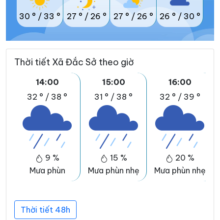
30 °
/
33 °
27 °
/
26 °
27 °
/
26 °
26 °
/
30 °
Thời tiết Xã Đắc Sở theo giờ
14:00
15:00
16:00
32 °
/
38 °
31 °
/
38 °
32 °
/
39 °
9 %
15 %
20 %
Mưa phùn
Mưa phùn nhẹ
Mưa phùn nhẹ
Thời tiết 48h