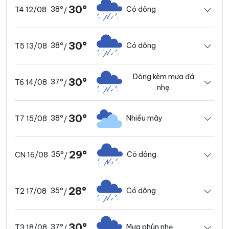
30°
38°
Có dông
T4 12/08
/
30°
38°
Có dông
T5 13/08
/
Dông kèm mưa đá
30°
37°
T6 14/08
/
nhẹ
30°
38°
Nhiều mây
T7 15/08
/
29°
35°
Có dông
CN 16/08
/
28°
35°
Có dông
T2 17/08
/
30°
37°
Mưa phùn nhẹ
T3 18/08
/