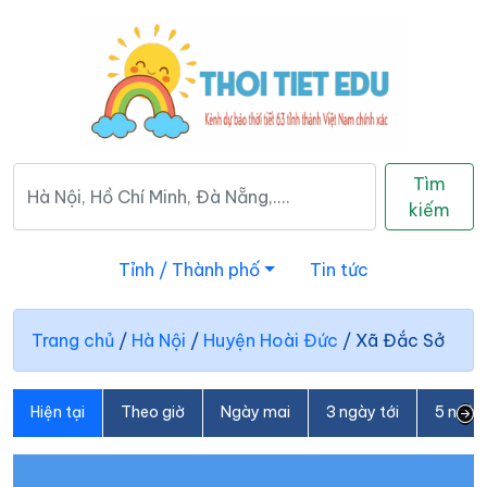
Tìm
kiếm
Tỉnh / Thành phố
Tin tức
Trang chủ
/
Hà Nội
/
Huyện Hoài Đức
/
Xã Đắc Sở
Hiện tại
Theo giờ
Ngày mai
3 ngày tới
5 ngày 