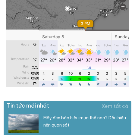
Tin tức mới nhất
Xem tất cả
Mây đen báo hiệu mưa thế nào? Dấu hiệu
nên quan sát