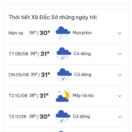
Thời tiết Xã Đắc Sở những ngày tới
30°
36°
Mưa phùn
Hiện tại
/
31°
38°
Có dông
T7 08/08
/
31°
39°
Có dông
CN 09/08
/
31°
38°
Mây rải rác
T2 10/08
/
30°
38°
Có dông
T3 11/08
/