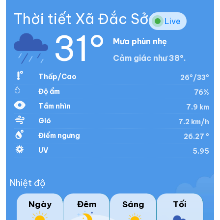
Thời tiết Xã Đắc Sở
Live
31°
Mưa phùn nhẹ
Cảm giác như 38°.
Thấp/Cao
26°/33°
Độ ẩm
76%
Tầm nhìn
7.9 km
Gió
7.2 km/h
Điểm ngưng
26.27 °
UV
5.95
Nhiệt độ
Ngày
Đêm
Sáng
Tối