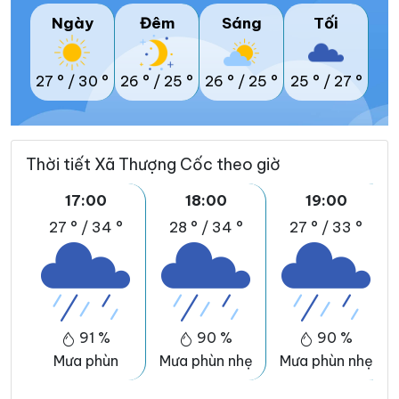
Ngày
Đêm
Sáng
Tối
27 °
/
30 °
26 °
/
25 °
26 °
/
25 °
25 °
/
27 °
Thời tiết Xã Thượng Cốc theo giờ
17:00
18:00
19:00
27 °
/
34 °
28 °
/
34 °
27 °
/
33 °
91 %
90 %
90 %
Mưa phùn
Mưa phùn nhẹ
Mưa phùn nhẹ