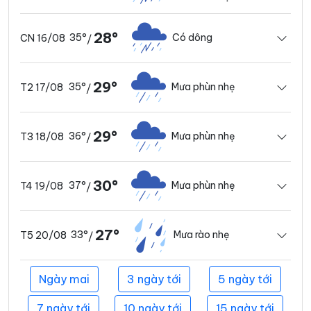
28°
35°
Có dông
CN 16/08
/
29°
35°
Mưa phùn nhẹ
T2 17/08
/
29°
36°
Mưa phùn nhẹ
T3 18/08
/
30°
37°
Mưa phùn nhẹ
T4 19/08
/
27°
33°
Mưa rào nhẹ
T5 20/08
/
Ngày mai
3 ngày tới
5 ngày tới
7 ngày tới
10 ngày tới
15 ngày tới