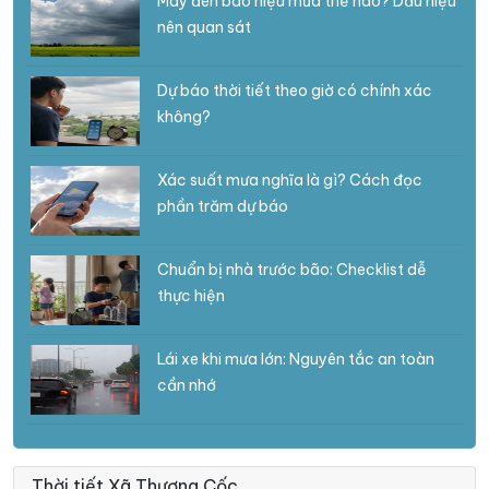
Mây đen báo hiệu mưa thế nào? Dấu hiệu
nên quan sát
Dự báo thời tiết theo giờ có chính xác
không?
Xác suất mưa nghĩa là gì? Cách đọc
phần trăm dự báo
Chuẩn bị nhà trước bão: Checklist dễ
thực hiện
Lái xe khi mưa lớn: Nguyên tắc an toàn
cần nhớ
Thời tiết Xã Thượng Cốc