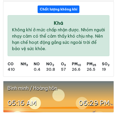
Chất lượng không khí
Khá
Không khí ở mức chấp nhận được. Nhóm người
nhạy cảm có thể cảm thấy khó chịu nhẹ. Nên
hạn chế hoạt động gắng sức ngoài trời để
bảo vệ sức khỏe.
CO
NH
NO
NO
O
PM
PM
SO
3
2
3
10
25
2
410
0.4
30.8
57
26.6
26.5
19
Bình minh / Hoàng hôn
05:16 AM
06:29 PM