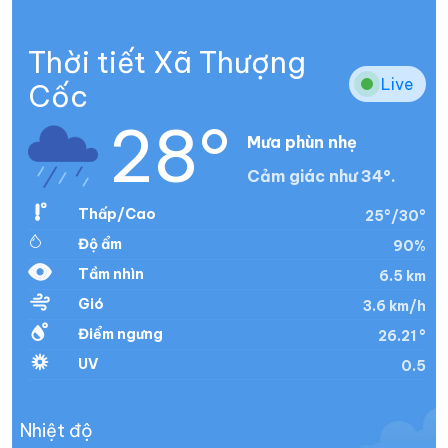
Thời tiết Xã Thượng
Live
Cốc
28°
Mưa phùn nhẹ
Cảm giác như 34°.
Thấp/Cao
25°/30°
Độ ẩm
90%
Tầm nhìn
6.5 km
Gió
3.6 km/h
Điểm ngưng
26.21 °
UV
0.5
Nhiệt độ