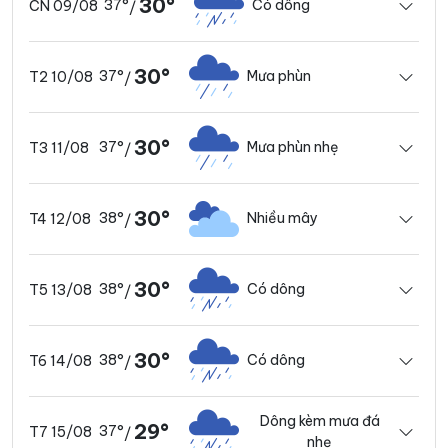
30°
37°
Có dông
CN 09/08
/
30°
37°
Mưa phùn
T2 10/08
/
30°
37°
Mưa phùn nhẹ
T3 11/08
/
30°
38°
Nhiều mây
T4 12/08
/
30°
38°
Có dông
T5 13/08
/
30°
38°
Có dông
T6 14/08
/
Dông kèm mưa đá
29°
37°
T7 15/08
/
nhẹ