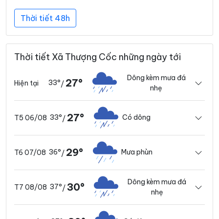
Thời tiết 48h
Thời tiết Xã Thượng Cốc những ngày tới
Dông kèm mưa đá
27°
33°
Hiện tại
/
nhẹ
27°
33°
Có dông
T5 06/08
/
29°
36°
Mưa phùn
T6 07/08
/
Dông kèm mưa đá
30°
37°
T7 08/08
/
nhẹ