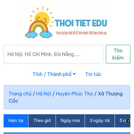
Tìm
kiếm
Tỉnh / Thành phố
Tin tức
Trang chủ
/
Hà Nội
/
Huyện Phúc Thọ
/
Xã Thượng
Cốc
Hiện tại
Theo giờ
Ngày mai
3 ngày tới
5 ngày 