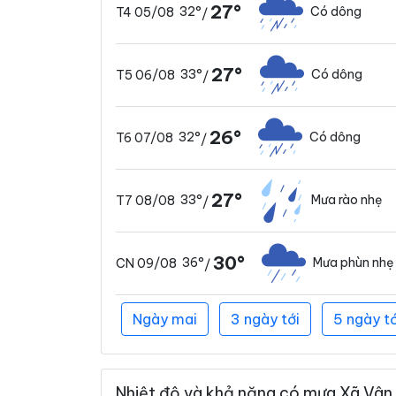
27°
32°
Có dông
T4 05/08
/
27°
33°
Có dông
T5 06/08
/
26°
32°
Có dông
T6 07/08
/
27°
33°
Mưa rào nhẹ
T7 08/08
/
30°
36°
Mưa phùn nhẹ
CN 09/08
/
Ngày mai
3 ngày tới
5 ngày tớ
Nhiệt độ và khả năng có mưa Xã Vân 