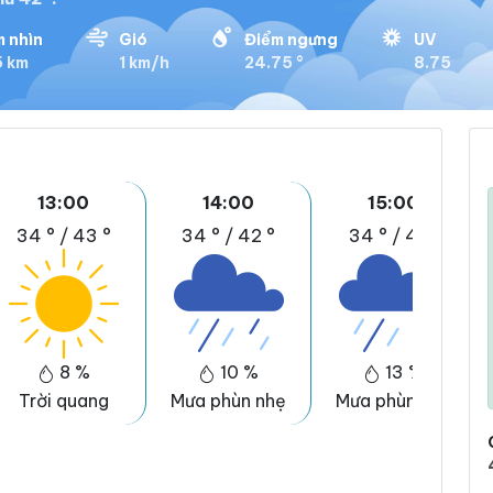
 nhìn
Gió
Điểm ngưng
UV
5 km
1 km/h
24.75 °
8.75
13:00
14:00
15:00
34 °
/
43 °
34 °
/
42 °
34 °
/
41 °
8 %
10 %
13 %
Trời quang
Mưa phùn nhẹ
Mưa phùn nhẹ