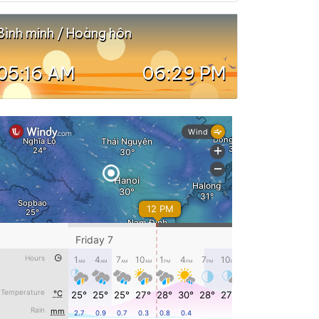
Bình minh / Hoàng hôn
05:16 AM
06:29 PM