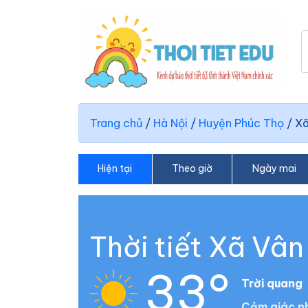
Trang chủ
/
Hà Nội
/
Huyện Phúc Thọ
/
Xã
Hiện tại
Theo giờ
Ngày mai
Thời tiết Xã Vâ
33°
Trời quang
Cảm giác nh