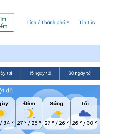
Tìm
Tỉnh / Thành phố
Tin tức
iếm
ày tới
15 ngày tới
30 ngày tới
ệt độ
gày
Đêm
Sáng
Tối
/
34 °
27 °
/
26 °
27 °
/
26 °
26 °
/
30 °