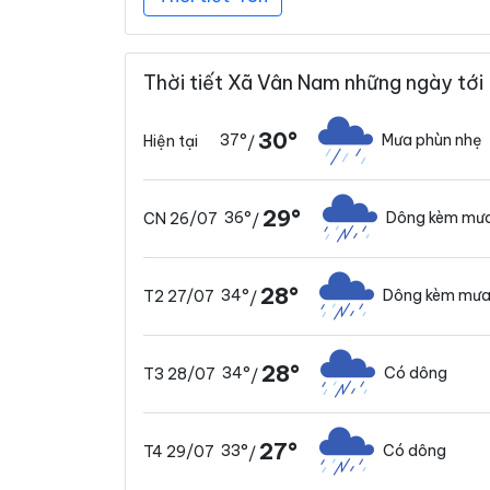
Thời tiết Xã Vân Nam những ngày tới
30°
37°
Mưa phùn nhẹ
Hiện tại
/
29°
36°
Dông kèm mưa
CN 26/07
/
28°
34°
Dông kèm mưa
T2 27/07
/
28°
34°
Có dông
T3 28/07
/
27°
33°
Có dông
T4 29/07
/