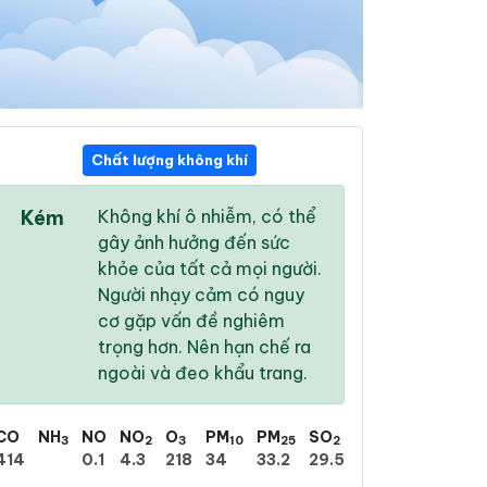
Chất lượng không khí
16:00
17:00
18:00
Kém
Không khí ô nhiễm, có thể
33 °
/
39 °
33 °
/
38 °
31 °
/
37 °
gây ảnh hưởng đến sức
khỏe của tất cả mọi người.
Người nhạy cảm có nguy
cơ gặp vấn đề nghiêm
trọng hơn. Nên hạn chế ra
14 %
13 %
11 %
ngoài và đeo khẩu trang.
Mưa phùn nhẹ
Trời ít mây
Mây rải rác
CO
NH
NO
NO
O
PM
PM
SO
3
2
3
10
25
2
414
0.1
4.3
218
34
33.2
29.5