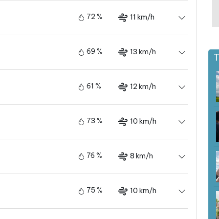
72 %
11 km/h
69 %
13 km/h
T
61 %
12 km/h
73 %
10 km/h
76 %
8 km/h
75 %
10 km/h