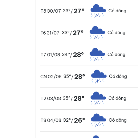
27°
33°
Có dông
T5 30/07
/
27°
33°
Có dông
T6 31/07
/
28°
34°
Có dông
T7 01/08
/
28°
35°
Có dông
CN 02/08
/
28°
35°
Có dông
T2 03/08
/
26°
32°
Có dông
T3 04/08
/