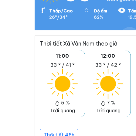
Thấp/Cao
Độ ẩm
Tầm
26°/34°
62%
19.
Thời tiết Xã Vân Nam theo giờ
11:00
12:00
33 °
/
41 °
33 °
/
42 °
5 %
7 %
Trời quang
Trời quang
Thời tiết 48h