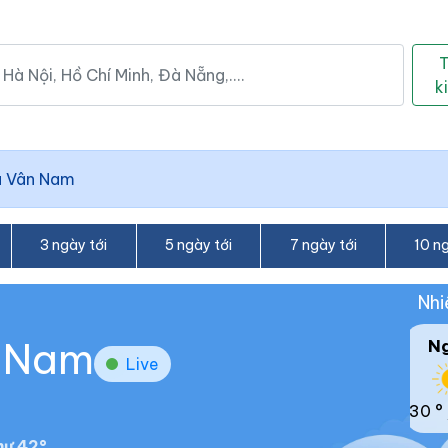
k
 Vân Nam
3 ngày tới
5 ngày tới
7 ngày tới
10 ng
Nhi
n Nam
N
Live
30 °
ư 42°.