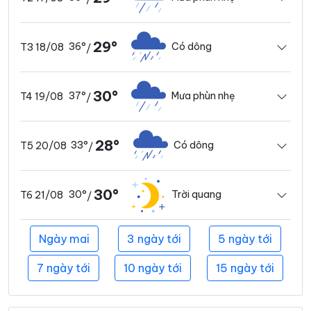
29°
36°
Có dông
T3 18/08
/
30°
37°
Mưa phùn nhẹ
T4 19/08
/
28°
33°
Có dông
T5 20/08
/
30°
30°
Trời quang
T6 21/08
/
Ngày mai
3 ngày tới
5 ngày tới
7 ngày tới
10 ngày tới
15 ngày tới