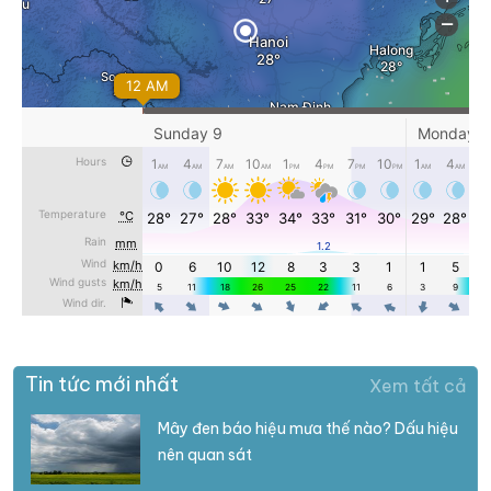
Tin tức mới nhất
Xem tất cả
Mây đen báo hiệu mưa thế nào? Dấu hiệu
nên quan sát