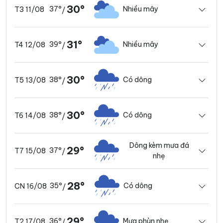
30°
37°
Nhiều mây
T3 11/08
/
31°
39°
Nhiều mây
T4 12/08
/
30°
38°
Có dông
T5 13/08
/
30°
38°
Có dông
T6 14/08
/
Dông kèm mưa đá
29°
37°
T7 15/08
/
nhẹ
28°
35°
Có dông
CN 16/08
/
29°
36°
Mưa phùn nhẹ
T2 17/08
/