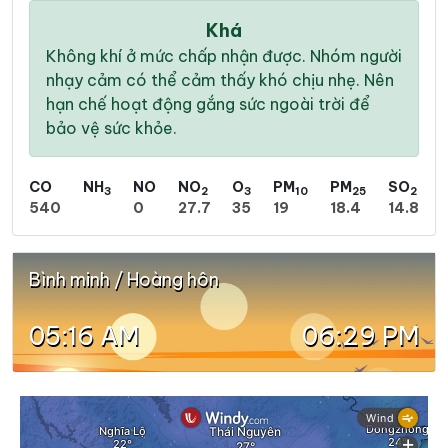
Khá
Không khí ở mức chấp nhận được. Nhóm người
nhạy cảm có thể cảm thấy khó chịu nhẹ. Nên
hạn chế hoạt động gắng sức ngoài trời để
bảo vệ sức khỏe.
CO
NH
NO
NO
O
PM
PM
SO
3
2
3
10
25
2
540
0
27.7
35
19
18.4
14.8
Bình minh / Hoàng hôn
05:16 AM
06:29 PM