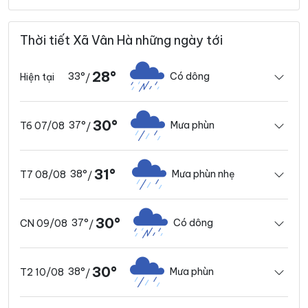
Thời tiết Xã Vân Hà những ngày tới
28°
33°
Có dông
Hiện tại
/
30°
37°
Mưa phùn
T6 07/08
/
31°
38°
Mưa phùn nhẹ
T7 08/08
/
30°
37°
Có dông
CN 09/08
/
30°
38°
Mưa phùn
T2 10/08
/