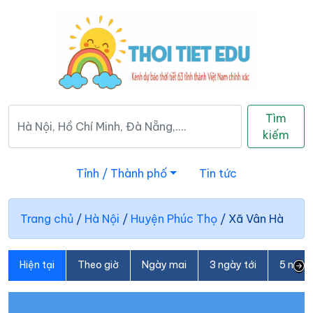
Tìm
kiếm
Tỉnh / Thành phố
Tin tức
Trang chủ
/
Hà Nội
/
Huyện Phúc Thọ
/
Xã Vân Hà
Hiện tại
Theo giờ
Ngày mai
3 ngày tới
5 ngày 