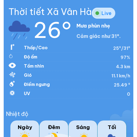
Thời tiết Xã Vân Hà
Live
26°
Mưa phùn nhẹ
Cảm giác như 31°.
Thấp/Cao
25°/31°
Độ ẩm
97%
Tầm nhìn
4.3 km
Gió
11.1 km/h
Điểm ngưng
25.49 °
UV
0
Nhiệt độ
Ngày
Đêm
Sáng
Tối