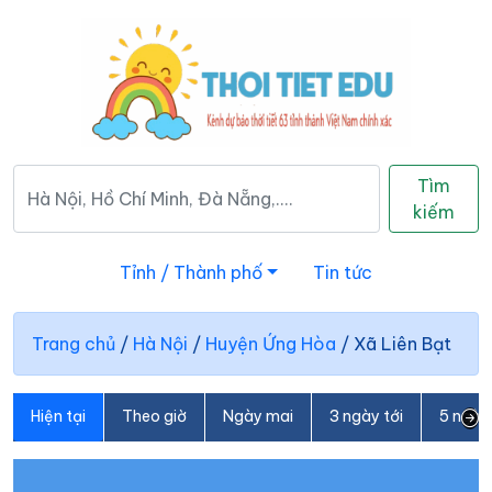
Tìm
kiếm
Tỉnh / Thành phố
Tin tức
Trang chủ
/
Hà Nội
/
Huyện Ứng Hòa
/
Xã Liên Bạt
Hiện tại
Theo giờ
Ngày mai
3 ngày tới
5 ngày 