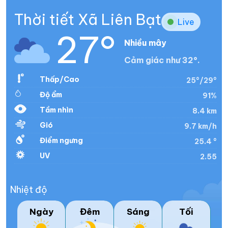
Thời tiết Xã Liên Bạt
Live
27°
Nhiều mây
Cảm giác như 32°.
Thấp/Cao
25°/29°
Độ ẩm
91%
Tầm nhìn
8.4 km
Gió
9.7 km/h
Điểm ngưng
25.4 °
UV
2.55
Nhiệt độ
Ngày
Đêm
Sáng
Tối