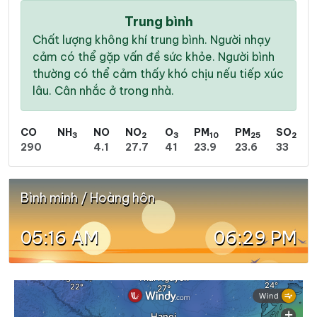
Trung bình
Chất lượng không khí trung bình. Người nhạy
cảm có thể gặp vấn đề sức khỏe. Người bình
thường có thể cảm thấy khó chịu nếu tiếp xúc
lâu. Cân nhắc ở trong nhà.
CO
NH
NO
NO
O
PM
PM
SO
3
2
3
10
25
2
290
4.1
27.7
41
23.9
23.6
33
Bình minh / Hoàng hôn
05:16 AM
06:29 PM