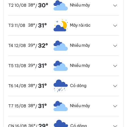
30°
38°
Nhiều mây
T2 10/08
/
31°
38°
Mây rải rác
T3 11/08
/
32°
39°
Nhiều mây
T4 12/08
/
31°
39°
Nhiều mây
T5 13/08
/
31°
38°
Có dông
T6 14/08
/
31°
38°
Nhiều mây
T7 15/08
/
29°
36°
Có dông
CN 16/08
/