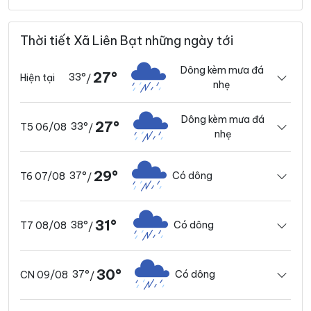
Thời tiết Xã Liên Bạt những ngày tới
Dông kèm mưa đá
27°
33°
Hiện tại
/
nhẹ
Dông kèm mưa đá
27°
33°
T5 06/08
/
nhẹ
29°
37°
Có dông
T6 07/08
/
31°
38°
Có dông
T7 08/08
/
30°
37°
Có dông
CN 09/08
/