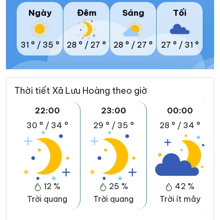
Ngày
Đêm
Sáng
Tối
31 °
/
35 °
28 °
/
27 °
28 °
/
27 °
27 °
/
31 °
Thời tiết Xã Lưu Hoàng theo giờ
22:00
23:00
00:00
30 °
/
34 °
29 °
/
35 °
28 °
/
34 °
12 %
25 %
42 %
Trời quang
Trời quang
Trời ít mây