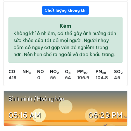
Chất lượng không khí
Kém
Không khí ô nhiễm, có thể gây ảnh hưởng đến
sức khỏe của tất cả mọi người. Người nhạy
cảm có nguy cơ gặp vấn đề nghiêm trọng
hơn. Nên hạn chế ra ngoài và đeo khẩu trang.
CO
NH
NO
NO
O
PM
PM
SO
3
2
3
10
25
2
418
0
56
64
106.9
104.8
45
Bình minh / Hoàng hôn
05:16 AM
06:29 PM