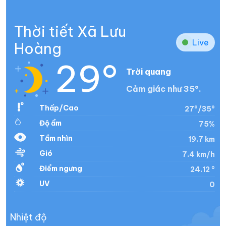
Thời tiết Xã Lưu
Live
Hoàng
29°
Trời quang
Cảm giác như 35°.
Thấp/Cao
27°/35°
Độ ẩm
75%
Tầm nhìn
19.7 km
Gió
7.4 km/h
Điểm ngưng
24.12 °
UV
0
Nhiệt độ