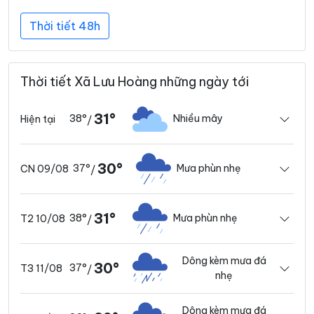
Thời tiết 48h
Thời tiết Xã Lưu Hoàng những ngày tới
31°
38°
Nhiều mây
Hiện tại
/
30°
37°
Mưa phùn nhẹ
CN 09/08
/
31°
38°
Mưa phùn nhẹ
T2 10/08
/
Dông kèm mưa đá
30°
37°
T3 11/08
/
nhẹ
Dông kèm mưa đá