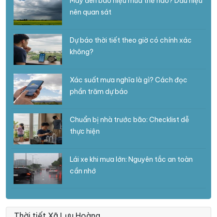
Mây đen báo hiệu mưa thế nào? Dấu hiệu
nên quan sát
Dự báo thời tiết theo giờ có chính xác
không?
Xác suất mưa nghĩa là gì? Cách đọc
phần trăm dự báo
Chuẩn bị nhà trước bão: Checklist dễ
thực hiện
Lái xe khi mưa lớn: Nguyên tắc an toàn
cần nhớ
Thời tiết Xã Lưu Hoàng