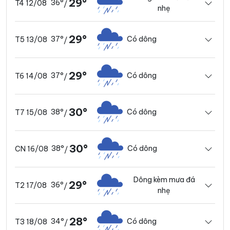
29°
36°
T4 12/08
/
nhẹ
29°
37°
Có dông
T5 13/08
/
29°
37°
Có dông
T6 14/08
/
30°
38°
Có dông
T7 15/08
/
30°
38°
Có dông
CN 16/08
/
Dông kèm mưa đá
29°
36°
T2 17/08
/
nhẹ
28°
34°
Có dông
T3 18/08
/