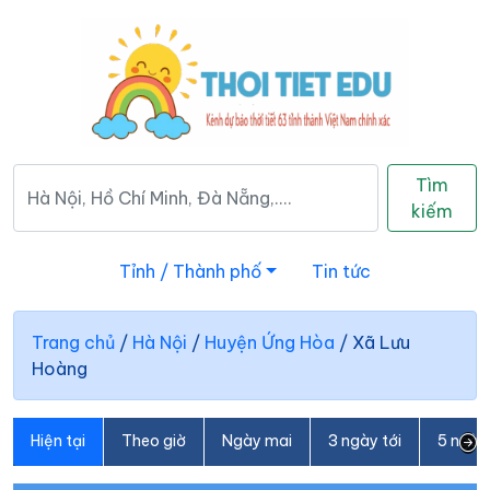
Tìm
kiếm
Tỉnh / Thành phố
Tin tức
Trang chủ
/
Hà Nội
/
Huyện Ứng Hòa
/
Xã Lưu
Hoàng
Hiện tại
Theo giờ
Ngày mai
3 ngày tới
5 ngày 