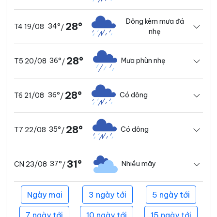
Dông kèm mưa đá
28°
34°
T4 19/08
/
nhẹ
28°
36°
Mưa phùn nhẹ
T5 20/08
/
28°
36°
Có dông
T6 21/08
/
28°
35°
Có dông
T7 22/08
/
31°
37°
Nhiều mây
CN 23/08
/
Ngày mai
3 ngày tới
5 ngày tới
7 ngày tới
10 ngày tới
15 ngày tới