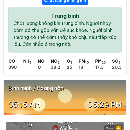
Chất lượng không khí
Trung bình
Chất lượng không khí trung bình. Người nhạy
cảm có thể gặp vấn đề sức khỏe. Người bình
thường có thể cảm thấy khó chịu nếu tiếp xúc
lâu. Cân nhắc ở trong nhà.
CO
NH
NO
NO
O
PM
PM
SO
3
2
3
10
25
2
398
0
38.2
25
18
17.3
20.3
Bình minh / Hoàng hôn
05:16 AM
06:29 PM