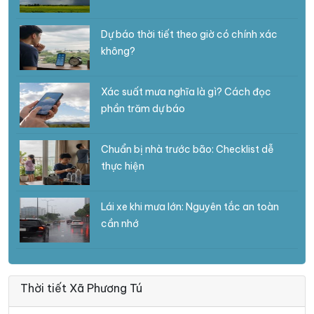
Dự báo thời tiết theo giờ có chính xác
không?
Xác suất mưa nghĩa là gì? Cách đọc
phần trăm dự báo
Chuẩn bị nhà trước bão: Checklist dễ
thực hiện
Lái xe khi mưa lớn: Nguyên tắc an toàn
cần nhớ
Thời tiết Xã Phương Tú