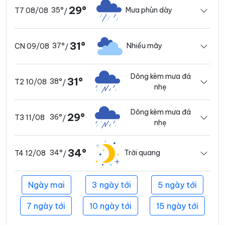
29°
35°
Mưa phùn dày
T7 08/08
/
31°
37°
Nhiều mây
CN 09/08
/
Dông kèm mưa đá
31°
38°
T2 10/08
/
nhẹ
Dông kèm mưa đá
29°
36°
T3 11/08
/
nhẹ
34°
34°
Trời quang
T4 12/08
/
Ngày mai
3 ngày tới
5 ngày tới
7 ngày tới
10 ngày tới
15 ngày tới