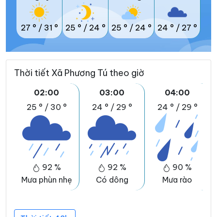
27 °
/
31 °
25 °
/
24 °
25 °
/
24 °
24 °
/
27 °
Thời tiết Xã Phương Tú theo giờ
02:00
03:00
04:00
25 °
/
30 °
24 °
/
29 °
24 °
/
29 °
92 %
92 %
90 %
Mưa phùn nhẹ
Có dông
Mưa rào