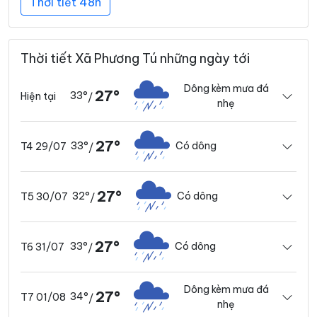
Thời tiết 48h
Thời tiết Xã Phương Tú những ngày tới
Dông kèm mưa đá
27°
33°
Hiện tại
/
nhẹ
27°
33°
Có dông
T4 29/07
/
27°
32°
Có dông
T5 30/07
/
27°
33°
Có dông
T6 31/07
/
Dông kèm mưa đá
27°
34°
T7 01/08
/
nhẹ