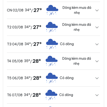
Dông kèm mưa đá
27°
34°
CN 02/08
/
nhẹ
Dông kèm mưa đá
27°
34°
T2 03/08
/
nhẹ
27°
34°
Có dông
T3 04/08
/
Dông kèm mưa đá
28°
35°
T4 05/08
/
nhẹ
28°
34°
Có dông
T5 06/08
/
28°
34°
Có dông
T6 07/08
/