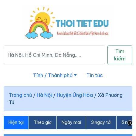
Tìm
kiếm
Tỉnh / Thành phố
Tin tức
Trang chủ
/
Hà Nội
/
Huyện Ứng Hòa
/
Xã Phương
Tú
Hiện tại
Theo giờ
Ngày mai
3 ngày tới
5 ngày 