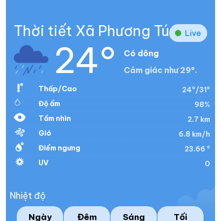
Thời tiết Xã Phương Tú
Live
24°
Có dông
Cảm giác như 29°.
Thấp/Cao
24°/31°
Độ ẩm
98%
Tầm nhìn
2.7 km
Gió
6.8 km/h
Điểm ngưng
23.66 °
UV
0
Nhiệt độ
Ngày
Đêm
Sáng
Tối