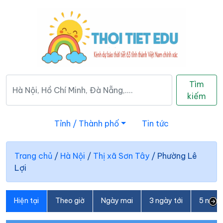
Tìm
kiếm
Tỉnh / Thành phố
Tin tức
Trang chủ
/
Hà Nội
/
Thị xã Sơn Tây
/
Phường Lê
Lợi
Hiện tại
Theo giờ
Ngày mai
3 ngày tới
5 ngày 