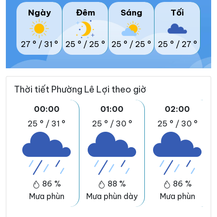
Ngày
Đêm
Sáng
Tối
27 °
/
31 °
25 °
/
25 °
25 °
/
25 °
25 °
/
27 °
Thời tiết Phường Lê Lợi theo giờ
00:00
01:00
02:00
25 °
/
31 °
25 °
/
30 °
25 °
/
30 °
86 %
88 %
86 %
Mưa phùn
Mưa phùn dày
Mưa phùn