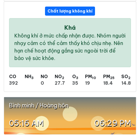
Chất lượng không khí
Khá
Không khí ở mức chấp nhận được. Nhóm người
nhạy cảm có thể cảm thấy khó chịu nhẹ. Nên
hạn chế hoạt động gắng sức ngoài trời để
bảo vệ sức khỏe.
CO
NH
NO
NO
O
PM
PM
SO
3
2
3
10
25
2
392
0
27.7
35
19
18.4
14.8
Bình minh / Hoàng hôn
05:16 AM
06:29 PM