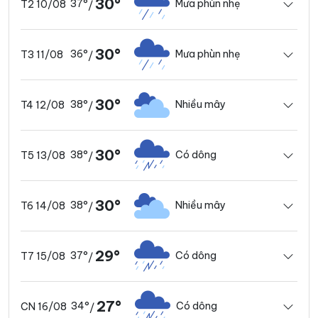
30°
37°
Mưa phùn nhẹ
T2 10/08
/
30°
36°
Mưa phùn nhẹ
T3 11/08
/
30°
38°
Nhiều mây
T4 12/08
/
30°
38°
Có dông
T5 13/08
/
30°
38°
Nhiều mây
T6 14/08
/
29°
37°
Có dông
T7 15/08
/
27°
34°
Có dông
CN 16/08
/