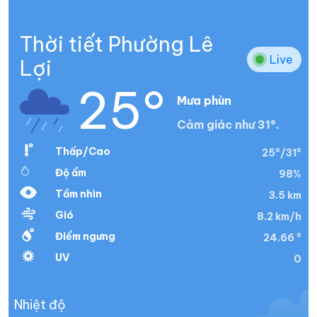
Thời tiết Phường Lê
Live
Lợi
25°
Mưa phùn
Cảm giác như 31°.
Thấp/Cao
25°/31°
Độ ẩm
98%
Tầm nhìn
3.5 km
Gió
8.2 km/h
Điểm ngưng
24.66 °
UV
0
Nhiệt độ