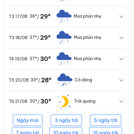
29°
36°
Mưa phùn nhẹ
T2 17/08
/
29°
37°
Mưa phùn nhẹ
T3 18/08
/
30°
37°
Mưa phùn nhẹ
T4 19/08
/
28°
33°
Có dông
T5 20/08
/
30°
30°
Trời quang
T6 21/08
/
Ngày mai
3 ngày tới
5 ngày tới
7 ngày tới
10 ngày tới
15 ngày tới