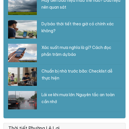
Mây đen báo hiệu mưa thế nào? Dấu hiệu
nên quan sát
Dự báo thời tiết theo giờ có chính xác
không?
Xác suất mưa nghĩa là gì? Cách đọc
phần trăm dự báo
Chuẩn bị nhà trước bão: Checklist dễ
thực hiện
Lái xe khi mưa lớn: Nguyên tắc an toàn
cần nhớ
Thời tiết Phường Lê Lợi