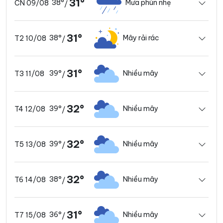
31°
38°
Mưa phùn nhẹ
CN 09/08
/
31°
38°
Mây rải rác
T2 10/08
/
31°
39°
Nhiều mây
T3 11/08
/
32°
39°
Nhiều mây
T4 12/08
/
32°
39°
Nhiều mây
T5 13/08
/
32°
38°
Nhiều mây
T6 14/08
/
31°
36°
Nhiều mây
T7 15/08
/