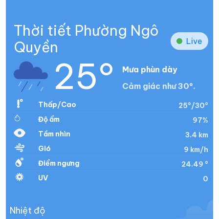
Thời tiết Phường Ngô
Live
Quyền
25°
Mưa phùn dày
Cảm giác như 30°.
Thấp/Cao
25°/30°
Độ ẩm
97%
Tầm nhìn
3.4 km
Gió
9 km/h
Điểm ngưng
24.49 °
UV
0
Nhiệt độ