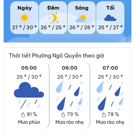
Ngày
Đêm
Sáng
Tối
27 °
/
30 °
26 °
/
25 °
26 °
/
25 °
25 °
/
27 °
Thời tiết Phường Ngô Quyền theo giờ
05:00
06:00
07:00
25 °
/
30 °
25 °
/
30 °
25 °
/
30 °
81 %
79 %
78 %
Mưa phùn
Mưa rào nhẹ
Mưa rào nhẹ