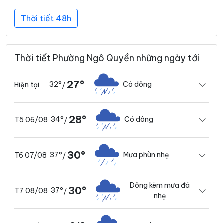
Thời tiết 48h
Thời tiết Phường Ngô Quyền những ngày tới
27°
32°
Có dông
Hiện tại
/
28°
34°
Có dông
T5 06/08
/
30°
37°
Mưa phùn nhẹ
T6 07/08
/
Dông kèm mưa đá
30°
37°
T7 08/08
/
nhẹ