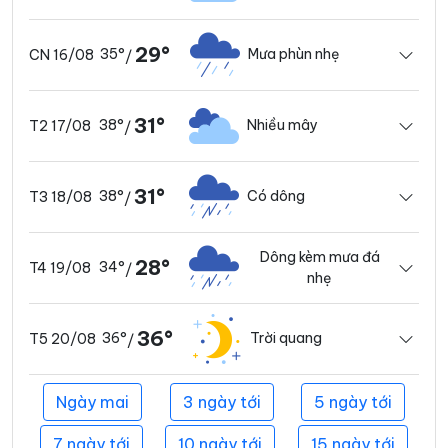
29°
35°
Mưa phùn nhẹ
CN 16/08
/
31°
38°
Nhiều mây
T2 17/08
/
31°
38°
Có dông
T3 18/08
/
Dông kèm mưa đá
28°
34°
T4 19/08
/
nhẹ
36°
36°
Trời quang
T5 20/08
/
Ngày mai
3 ngày tới
5 ngày tới
7 ngày tới
10 ngày tới
15 ngày tới