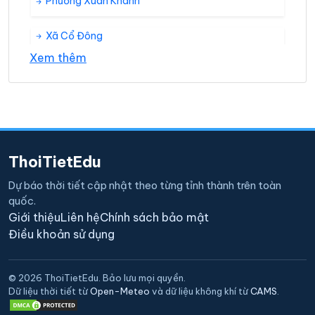
Phường Xuân Khanh
Xã Cổ Đông
Xem thêm
Xã Đường Lâm
Xã Kim Sơn
Xã Sơn Đông
ThoiTietEdu
Xã Thanh Mỹ
Dự báo thời tiết cập nhật theo từng tỉnh thành trên toàn
quốc.
Xã Xuân Sơn
Giới thiệu
Liên hệ
Chính sách bảo mật
Điều khoản sử dụng
© 2026 ThoiTietEdu. Bảo lưu mọi quyền.
Dữ liệu thời tiết từ
Open-Meteo
và dữ liệu không khí từ
CAMS
.