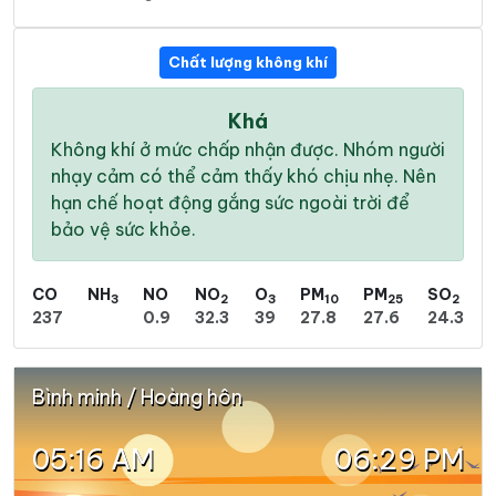
Chất lượng không khí
Khá
Không khí ở mức chấp nhận được. Nhóm người
nhạy cảm có thể cảm thấy khó chịu nhẹ. Nên
hạn chế hoạt động gắng sức ngoài trời để
bảo vệ sức khỏe.
CO
NH
NO
NO
O
PM
PM
SO
3
2
3
10
25
2
237
0.9
32.3
39
27.8
27.6
24.3
Bình minh / Hoàng hôn
05:16 AM
06:29 PM