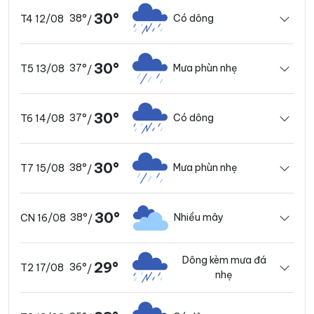
30°
38°
Có dông
T4 12/08
/
30°
37°
Mưa phùn nhẹ
T5 13/08
/
30°
37°
Có dông
T6 14/08
/
30°
38°
Mưa phùn nhẹ
T7 15/08
/
30°
38°
Nhiều mây
CN 16/08
/
Dông kèm mưa đá
29°
36°
T2 17/08
/
nhẹ