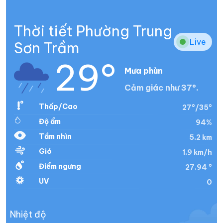
Thời tiết Phường Trung
Live
Sơn Trầm
29°
Mưa phùn
Cảm giác như 37°.
Thấp/Cao
27°/35°
Độ ẩm
94%
Tầm nhìn
5.2 km
Gió
1.9 km/h
Điểm ngưng
27.94 °
UV
0
Nhiệt độ