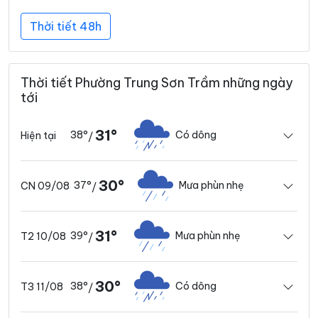
Thời tiết 48h
Thời tiết Phường Trung Sơn Trầm những ngày
tới
31°
38°
Có dông
Hiện tại
/
30°
37°
Mưa phùn nhẹ
CN 09/08
/
31°
39°
Mưa phùn nhẹ
T2 10/08
/
30°
38°
Có dông
T3 11/08
/