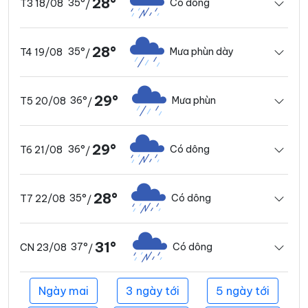
28°
35°
Có dông
T3 18/08
/
28°
35°
Mưa phùn dày
T4 19/08
/
29°
36°
Mưa phùn
T5 20/08
/
29°
36°
Có dông
T6 21/08
/
28°
35°
Có dông
T7 22/08
/
31°
37°
Có dông
CN 23/08
/
Ngày mai
3 ngày tới
5 ngày tới