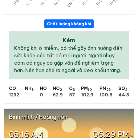
Chất lượng không khí
Kém
Không khí ô nhiễm, có thể gây ảnh hưởng đến
sức khỏe của tất cả mọi người. Người nhạy
cảm có nguy cơ gặp vấn đề nghiêm trọng
hơn. Nên hạn chế ra ngoài và đeo khẩu trang.
CO
NH
NO
NO
O
PM
PM
SO
3
2
3
10
25
2
1232
0
62.9
57
102.9
100.6
44.3
Bình minh / Hoàng hôn
05:16 AM
06:29 PM