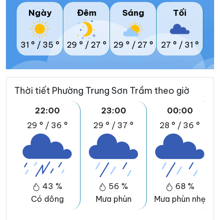
Ngày
Đêm
Sáng
Tối
31 °
/
35 °
29 °
/
27 °
29 °
/
27 °
27 °
/
31 °
Thời tiết Phường Trung Sơn Trầm theo giờ
22:00
23:00
00:00
29 °
/
36 °
29 °
/
37 °
28 °
/
36 °
43 %
56 %
68 %
Có dông
Mưa phùn
Mưa phùn nhẹ