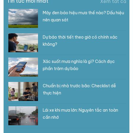
Tin tức mới nhất
Xem tất cả
Mây đen báo hiệu mưa thế nào? Dấu hiệu
nên quan sát
Dự báo thời tiết theo giờ có chính xác
không?
Xác suất mưa nghĩa là gì? Cách đọc
phần trăm dự báo
Chuẩn bị nhà trước bão: Checklist dễ
thực hiện
Lái xe khi mưa lớn: Nguyên tắc an toàn
cần nhớ