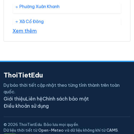
Phường Xuân Khanh
Xã Cổ Đông
Xem thêm
Xã Đường Lâm
Xã Kim Sơn
Xã Sơn Đông
ThoiTietEdu
Xã Thanh Mỹ
Dự báo thời tiết cập nhật theo từng tỉnh thành trên toàn
quốc.
Xã Xuân Sơn
Giới thiệu
Liên hệ
Chính sách bảo mật
Điều khoản sử dụng
© 2026 ThoiTietEdu. Bảo lưu mọi quyền.
Dữ liệu thời tiết từ
Open-Meteo
và dữ liệu không khí từ
CAMS
.