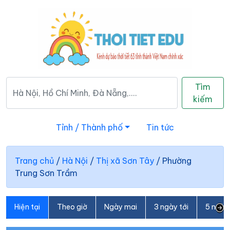
Tìm
kiếm
Tỉnh / Thành phố
Tin tức
Trang chủ
/
Hà Nội
/
Thị xã Sơn Tây
/
Phường
Trung Sơn Trầm
Hiện tại
Theo giờ
Ngày mai
3 ngày tới
5 ngày 