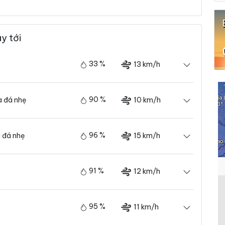
y tới
33 %
13 km/h
90 %
10 km/h
 đá nhẹ
96 %
15 km/h
 đá nhẹ
91 %
12 km/h
95 %
11 km/h