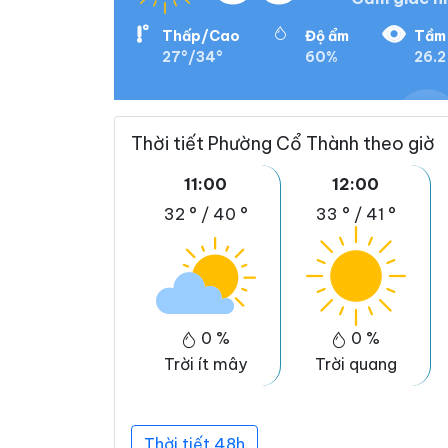
Thấp/Cao
Độ ẩm
Tầm 
27°/34°
60%
26.2
Thời tiết Phường Cổ Thành theo giờ
11:00
12:00
32 °
/
40 °
33 °
/
41 °
0 %
0 %
Trời ít mây
Trời quang
Thời tiết 48h