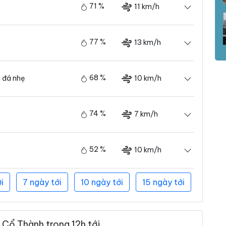
71 %
11 km/h
77 %
13 km/h
68 %
10 km/h
 đá nhẹ
74 %
7 km/h
52 %
10 km/h
i
7 ngày tới
10 ngày tới
15 ngày tới
Cổ Thành trong 12h tới