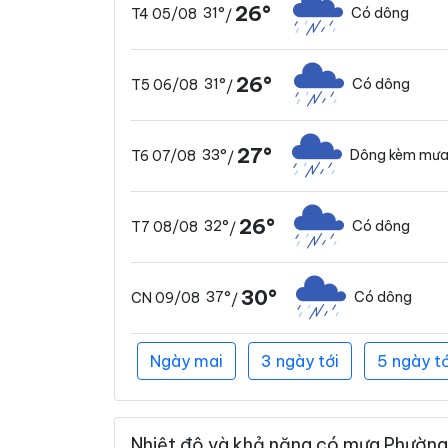
26°
31°
Có dông
T4 05/08
/
26°
31°
Có dông
T5 06/08
/
27°
33°
Dông kèm mưa
T6 07/08
/
26°
32°
Có dông
T7 08/08
/
30°
37°
Có dông
CN 09/08
/
Ngày mai
3 ngày tới
5 ngày tớ
Nhiệt độ và khả năng có mưa Phường 