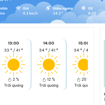
nhìn
Gió
Điểm ngưng
UV
 km
4.2 km/h
24.2 °
8.65
13:00
14:00
15:00
33 °
/
41 °
34 °
/
41 °
34 °
/
40 °
2 %
12 %
25 %
Trời quang
Trời quang
Trời quang