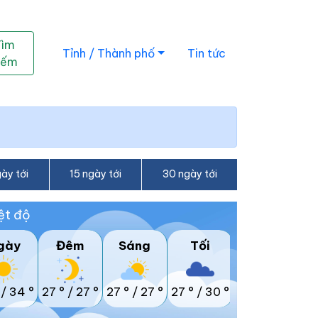
Tìm
Tỉnh / Thành phố
Tin tức
iếm
ày tới
15 ngày tới
30 ngày tới
ệt độ
gày
Đêm
Sáng
Tối
/
34 °
27 °
/
27 °
27 °
/
27 °
27 °
/
30 °