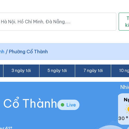
k
nh
/
Phường Cổ Thành
3 ngày tới
5 ngày tới
7 ngày tới
10 ng
Nhi
g Cổ Thành
N
Live
30 °
ư 41°.