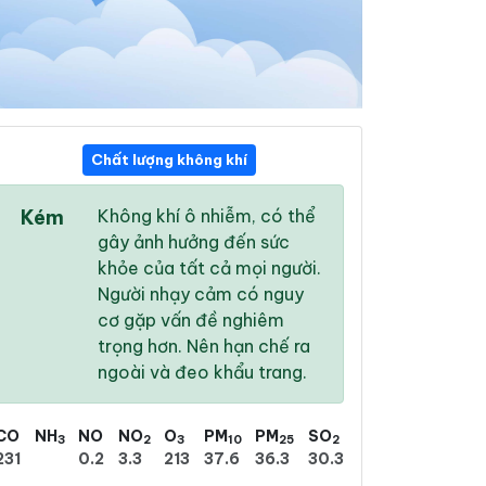
Chất lượng không khí
16:00
17:00
18:00
Kém
Không khí ô nhiễm, có thể
33 °
/
39 °
33 °
/
38 °
31 °
/
36 °
gây ảnh hưởng đến sức
khỏe của tất cả mọi người.
Người nhạy cảm có nguy
cơ gặp vấn đề nghiêm
trọng hơn. Nên hạn chế ra
33 %
31 %
23 %
ngoài và đeo khẩu trang.
Trời quang
Trời quang
Trời ít mây
CO
NH
NO
NO
O
PM
PM
SO
3
2
3
10
25
2
231
0.2
3.3
213
37.6
36.3
30.3