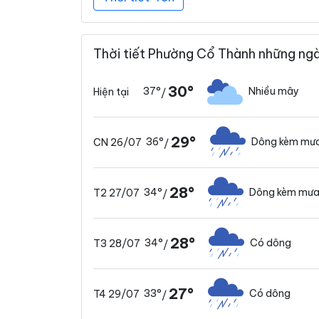
Thời tiết Phường Cổ Thành những ngà
30°
37°
Nhiều mây
Hiện tại
/
29°
36°
Dông kèm mưa
CN 26/07
/
28°
34°
Dông kèm mưa
T2 27/07
/
28°
34°
Có dông
T3 28/07
/
27°
33°
Có dông
T4 29/07
/