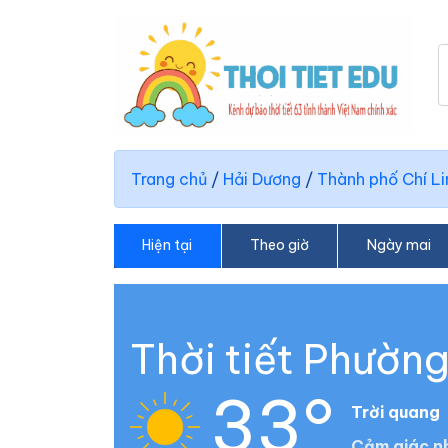
Trang chủ
/
Hải Dương
/
Thành phố Chí Li
Hiện tại
Theo giờ
Ngày mai
Thời tiết Phườn
33°
Trời quang
Cảm giác nh