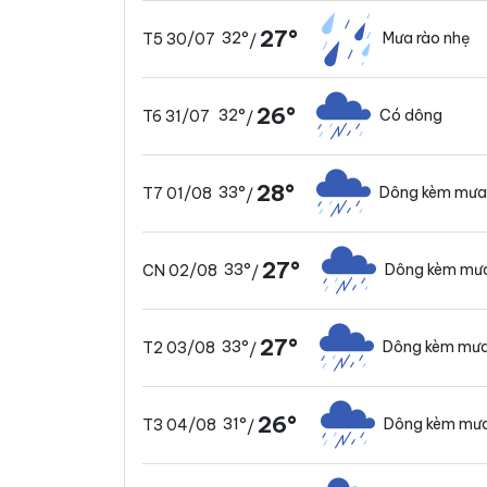
27°
32°
Mưa rào nhẹ
T5 30/07
/
26°
32°
Có dông
T6 31/07
/
28°
33°
Dông kèm mưa
T7 01/08
/
27°
33°
Dông kèm mưa
CN 02/08
/
27°
33°
Dông kèm mưa
T2 03/08
/
26°
31°
Dông kèm mưa
T3 04/08
/