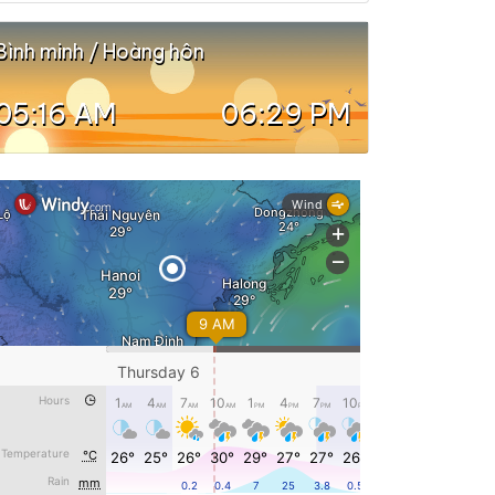
Bình minh / Hoàng hôn
05:16 AM
06:29 PM