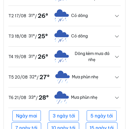
26°
31°
Có dông
T2 17/08
/
25°
31°
Có dông
T3 18/08
/
Dông kèm mưa đá
26°
31°
T4 19/08
/
nhẹ
27°
32°
Mưa phùn nhẹ
T5 20/08
/
28°
33°
Mưa phùn nhẹ
T6 21/08
/
Ngày mai
3 ngày tới
5 ngày tới
7 ngày tới
10 ngày tới
15 ngày tới