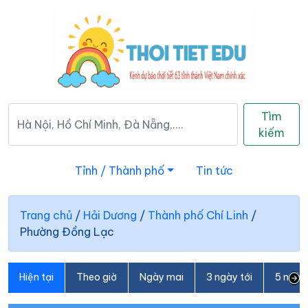
Tìm
kiếm
Tỉnh / Thành phố
Tin tức
Trang chủ
/
Hải Dương
/
Thành phố Chí Linh
/
Phường Đồng Lạc
Hiện tại
Theo giờ
Ngày mai
3 ngày tới
5 ngày 