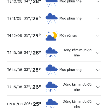
28°
34°
Mưa phùn nhẹ
T2 10/08
/
28°
33°
Mưa phùn nhẹ
T3 11/08
/
29°
35°
Mây rải rác
T4 12/08
/
Dông kèm mưa đá
28°
34°
T5 13/08
/
nhẹ
28°
33°
Mưa phùn nhẹ
T6 14/08
/
Dông kèm mưa đá
26°
32°
T7 15/08
/
nhẹ
Dông kèm mưa đá
25°
30°
CN 16/08
/
nhẹ