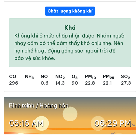
Chất lượng không khí
Khá
Không khí ở mức chấp nhận được. Nhóm người
nhạy cảm có thể cảm thấy khó chịu nhẹ. Nên
hạn chế hoạt động gắng sức ngoài trời để
bảo vệ sức khỏe.
CO
NH
NO
NO
O
PM
PM
SO
3
2
3
10
25
2
296
0.6
14.3
90
22.8
22.1
27.3
Bình minh / Hoàng hôn
05:16 AM
06:29 PM