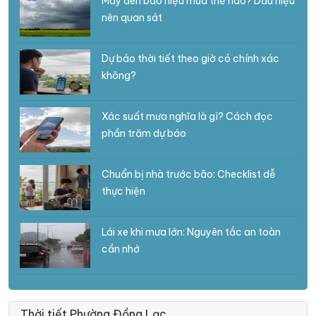
Mây đen báo hiệu mưa thế nào? Dấu hiệu
nên quan sát
Dự báo thời tiết theo giờ có chính xác
không?
Xác suất mưa nghĩa là gì? Cách đọc
phần trăm dự báo
Chuẩn bị nhà trước bão: Checklist dễ
thực hiện
Lái xe khi mưa lớn: Nguyên tắc an toàn
cần nhớ
Thời tiết Phường Đồng Lạc