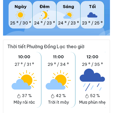
Ngày
Đêm
Sáng
Tối
25 °
/
30 °
24 °
/
23 °
24 °
/
23 °
23 °
/
25 °
Thời tiết Phường Đồng Lạc theo giờ
10:00
11:00
12:00
27 °
/
31 °
29 °
/
34 °
29 °
/
35 °
37 %
42 %
52 %
Mây rải rác
Trời ít mây
Mưa phùn nhẹ