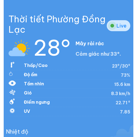
Thời tiết Phường Đồng
Live
Lạc
28°
Mây rải rác
Cảm giác như 33°.
Thấp/Cao
23°/30°
Độ ẩm
73%
Tầm nhìn
15.6 km
Gió
8.3 km/h
Điểm ngưng
22.71 °
UV
7.85
Nhiệt độ