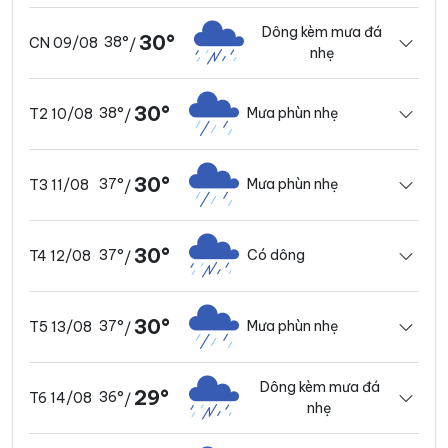
Dông kèm mưa đá
30°
38°
CN 09/08
/
nhẹ
30°
38°
Mưa phùn nhẹ
T2 10/08
/
30°
37°
Mưa phùn nhẹ
T3 11/08
/
30°
37°
Có dông
T4 12/08
/
30°
37°
Mưa phùn nhẹ
T5 13/08
/
Dông kèm mưa đá
29°
36°
T6 14/08
/
nhẹ