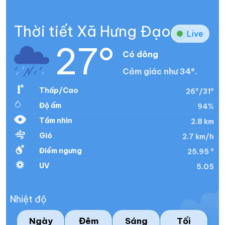
Thời tiết Xã Hưng Đạo
Live
27°
Có dông
Cảm giác như 34°.
Thấp/Cao
26°/31°
Độ ẩm
94%
Tầm nhìn
2.8 km
Gió
2.7 km/h
Điểm ngưng
25.95 °
UV
5.05
Nhiệt độ
Ngày
Đêm
Sáng
Tối