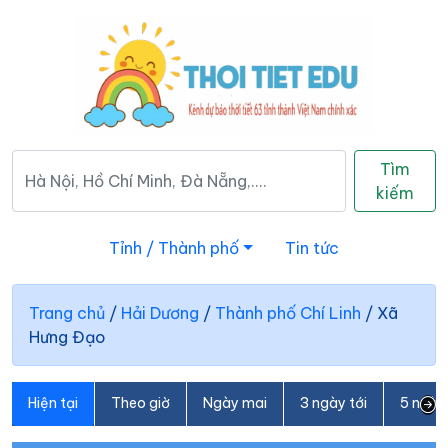
Tìm
kiếm
Tỉnh / Thành phố
Tin tức
Trang chủ
/
Hải Dương
/
Thành phố Chí Linh
/
Xã
Hưng Đạo
Hiện tại
Theo giờ
Ngày mai
3 ngày tới
5 ngày 