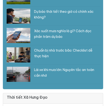
Dự báo thời tiết theo giờ có chính xác
không?
Xác suất mưa nghĩa là gì? Cách đọc
phần trăm dự báo
Chuẩn bị nhà trước bão: Checklist dễ
thực hiện
Lái xe khi mưa lớn: Nguyên tắc an toàn
cần nhớ
Thời tiết Xã Hưng Đạo