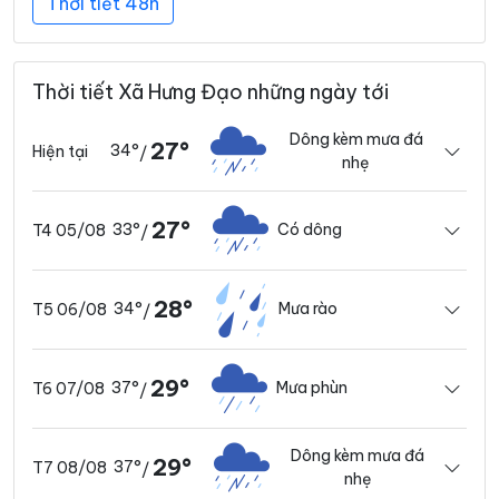
Thời tiết 48h
Thời tiết Xã Hưng Đạo những ngày tới
Dông kèm mưa đá
27°
34°
Hiện tại
/
nhẹ
27°
33°
Có dông
T4 05/08
/
28°
34°
Mưa rào
T5 06/08
/
29°
37°
Mưa phùn
T6 07/08
/
Dông kèm mưa đá
29°
37°
T7 08/08
/
nhẹ