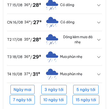
28°
36°
Có dông
T7 15/08
/
27°
34°
Có dông
CN 16/08
/
Dông kèm mưa đá
28°
35°
T2 17/08
/
nhẹ
29°
36°
Mưa phùn nhẹ
T3 18/08
/
31°
37°
Mưa phùn nhẹ
T4 19/08
/
Ngày mai
3 ngày tới
5 ngày tới
7 ngày tới
10 ngày tới
15 ngày tới