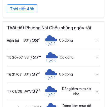
Thời tiết 48h
Thời tiết Phường Nhị Châu những ngày tới
28°
33°
Có dông
Hiện tại
/
27°
33°
Có dông
T5 30/07
/
27°
33°
Có dông
T6 31/07
/
Dông kèm mưa đá
27°
34°
T7 01/08
/
nhẹ
Dông kèm mưa đá