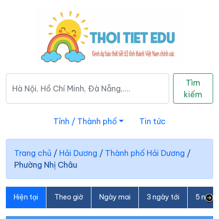
Tìm
kiếm
Tỉnh / Thành phố
Tin tức
Trang chủ
/
Hải Dương
/
Thành phố Hải Dương
/
Phường Nhị Châu
Hiện tại
Theo giờ
Ngày mai
3 ngày tới
5 ngày 