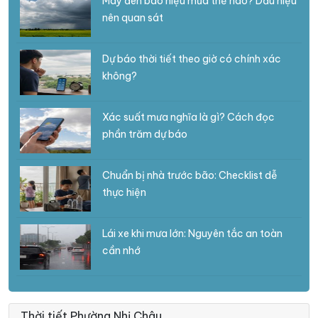
Mây đen báo hiệu mưa thế nào? Dấu hiệu
nên quan sát
Dự báo thời tiết theo giờ có chính xác
không?
Xác suất mưa nghĩa là gì? Cách đọc
phần trăm dự báo
Chuẩn bị nhà trước bão: Checklist dễ
thực hiện
Lái xe khi mưa lớn: Nguyên tắc an toàn
cần nhớ
Thời tiết Phường Nhị Châu