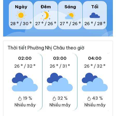
Ngày
Đêm
Sáng
Tối
28 °
/
30 °
27 °
/
26 °
27 °
/
26 °
26 °
/
28 °
Thời tiết Phường Nhị Châu theo giờ
02:00
03:00
04:00
26 °
/
32 °
26 °
/
31 °
26 °
/
32 °
19 %
32 %
43 %
Nhiều mây
Nhiều mây
Nhiều mây