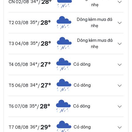
28°
34°
CN 02/08
/
nhẹ
Dông kèm mưa đá
28°
35°
T2 03/08
/
nhẹ
Dông kèm mưa đá
28°
35°
T3 04/08
/
nhẹ
27°
34°
Có dông
T4 05/08
/
27°
34°
Có dông
T5 06/08
/
28°
35°
Có dông
T6 07/08
/
29°
36°
Có dông
T7 08/08
/