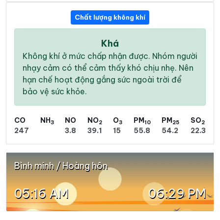
Chất lượng không khí
Khá
Không khí ở mức chấp nhận được. Nhóm người
nhạy cảm có thể cảm thấy khó chịu nhẹ. Nên
hạn chế hoạt động gắng sức ngoài trời để
bảo vệ sức khỏe.
CO
NH
NO
NO
O
PM
PM
SO
3
2
3
10
25
2
247
3.8
39.1
15
55.8
54.2
22.3
Bình minh / Hoàng hôn
05:16 AM
06:29 PM