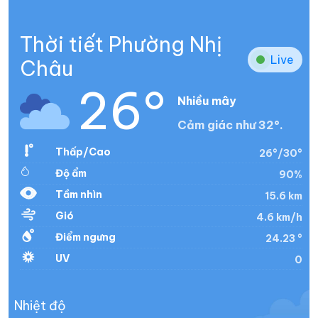
Thời tiết Phường Nhị
Live
Châu
26°
Nhiều mây
Cảm giác như 32°.
Thấp/Cao
26°/30°
Độ ẩm
90%
Tầm nhìn
15.6 km
Gió
4.6 km/h
Điểm ngưng
24.23 °
UV
0
Nhiệt độ