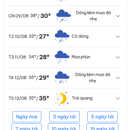
Dông kèm mưa đá
30°
38°
CN 09/08
/
nhẹ
27°
33°
Có dông
T2 10/08
/
28°
34°
Mưa phùn
T3 11/08
/
Dông kèm mưa đá
29°
35°
T4 12/08
/
nhẹ
35°
35°
Trời quang
T5 13/08
/
Ngày mai
3 ngày tới
5 ngày tới
7 ngày tới
10 ngày tới
15 ngày tới