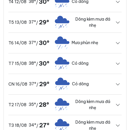
30°
38°
Có dông
T4 12/08
/
Dông kèm mưa đá
29°
37°
T5 13/08
/
nhẹ
30°
37°
Mưa phùn nhẹ
T6 14/08
/
30°
38°
Có dông
T7 15/08
/
29°
37°
Có dông
CN 16/08
/
Dông kèm mưa đá
28°
35°
T2 17/08
/
nhẹ
Dông kèm mưa đá
27°
34°
T3 18/08
/
nhẹ