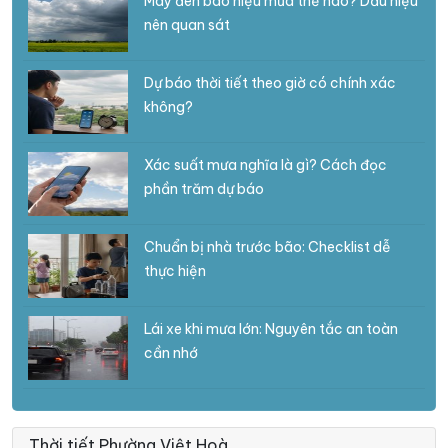
Mây đen báo hiệu mưa thế nào? Dấu hiệu
nên quan sát
Dự báo thời tiết theo giờ có chính xác
không?
Xác suất mưa nghĩa là gì? Cách đọc
phần trăm dự báo
Chuẩn bị nhà trước bão: Checklist dễ
thực hiện
Lái xe khi mưa lớn: Nguyên tắc an toàn
cần nhớ
Thời tiết Phường Việt Hoà