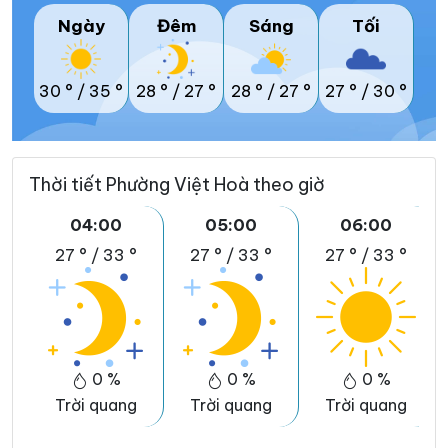
Ngày
Đêm
Sáng
Tối
30 °
/
35 °
28 °
/
27 °
28 °
/
27 °
27 °
/
30 °
Thời tiết Phường Việt Hoà theo giờ
04:00
05:00
06:00
27 °
/
33 °
27 °
/
33 °
27 °
/
33 °
0 %
0 %
0 %
Trời quang
Trời quang
Trời quang