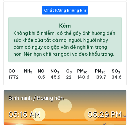
Chất lượng không khí
Kém
Không khí ô nhiễm, có thể gây ảnh hưởng đến
sức khỏe của tất cả mọi người. Người nhạy
cảm có nguy cơ gặp vấn đề nghiêm trọng
hơn. Nên hạn chế ra ngoài và đeo khẩu trang.
CO
NH
NO
NO
O
PM
PM
SO
3
2
3
10
25
2
1772
0.5
45.9
22
140.6
139.7
34.6
Bình minh / Hoàng hôn
05:16 AM
06:29 PM