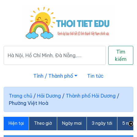
Tìm
kiếm
Tỉnh / Thành phố
Tin tức
Trang chủ
/
Hải Dương
/
Thành phố Hải Dương
/
Phường Việt Hoà
Hiện tại
Theo giờ
Ngày mai
3 ngày tới
5 ngày 