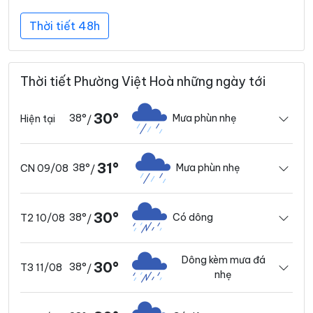
Thời tiết 48h
Thời tiết Phường Việt Hoà những ngày tới
30°
38°
Mưa phùn nhẹ
Hiện tại
/
31°
38°
Mưa phùn nhẹ
CN 09/08
/
30°
38°
Có dông
T2 10/08
/
Dông kèm mưa đá
30°
38°
T3 11/08
/
nhẹ