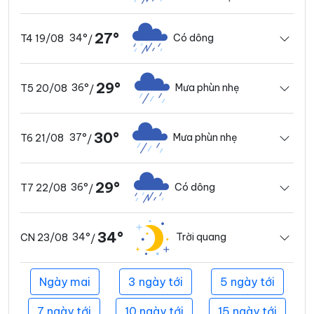
27°
34°
Có dông
T4 19/08
/
29°
36°
Mưa phùn nhẹ
T5 20/08
/
30°
37°
Mưa phùn nhẹ
T6 21/08
/
29°
36°
Có dông
T7 22/08
/
34°
34°
Trời quang
CN 23/08
/
Ngày mai
3 ngày tới
5 ngày tới
7 ngày tới
10 ngày tới
15 ngày tới