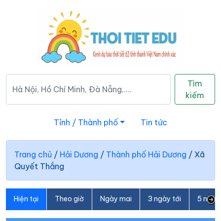
Tìm
kiếm
Tỉnh / Thành phố
Tin tức
Trang chủ
/
Hải Dương
/
Thành phố Hải Dương
/
Xã
Quyết Thắng
Hiện tại
Theo giờ
Ngày mai
3 ngày tới
5 ngày 