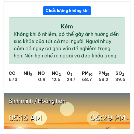
Chất lượng không khí
Kém
Không khí ô nhiễm, có thể gây ảnh hưởng đến
sức khỏe của tất cả mọi người. Người nhạy
cảm có nguy cơ gặp vấn đề nghiêm trọng
hơn. Nên hạn chế ra ngoài và đeo khẩu trang.
CO
NH
NO
NO
O
PM
PM
SO
3
2
3
10
25
2
673
0.9
12.5
247
68.7
68.2
39.6
Bình minh / Hoàng hôn
05:16 AM
06:29 PM