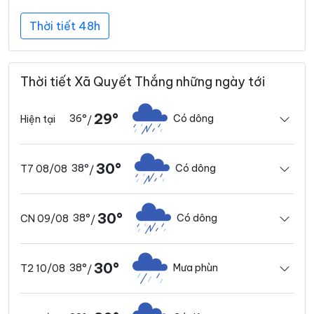
Thời tiết 48h
Thời tiết Xã Quyết Thắng những ngày tới
29°
36°
Có dông
Hiện tại
/
30°
38°
Có dông
T7 08/08
/
30°
38°
Có dông
CN 09/08
/
30°
38°
Mưa phùn
T2 10/08
/