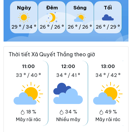
Ngày
Đêm
Sáng
Tối
29 °
/
34 °
26 °
/
26 °
26 °
/
26 °
26 °
/
29 °
Thời tiết Xã Quyết Thắng theo giờ
11:00
12:00
13:00
33 °
/
40 °
34 °
/
41 °
34 °
/
42 °
18 %
34 %
49 %
Mây rải rác
Nhiều mây
Mây rải rác