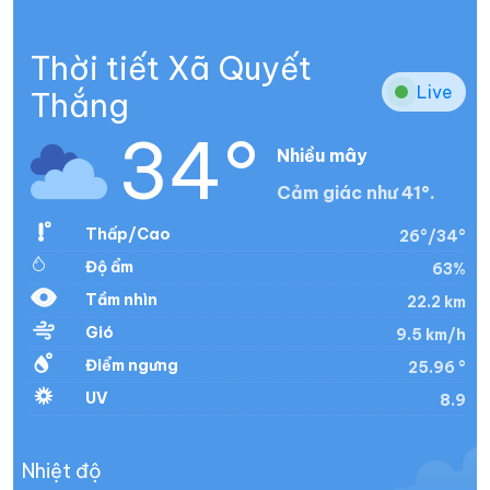
Thời tiết Xã Quyết
Live
Thắng
34°
Nhiều mây
Cảm giác như 41°.
Thấp/Cao
26°/34°
Độ ẩm
63%
Tầm nhìn
22.2 km
Gió
9.5 km/h
Điểm ngưng
25.96 °
UV
8.9
Nhiệt độ