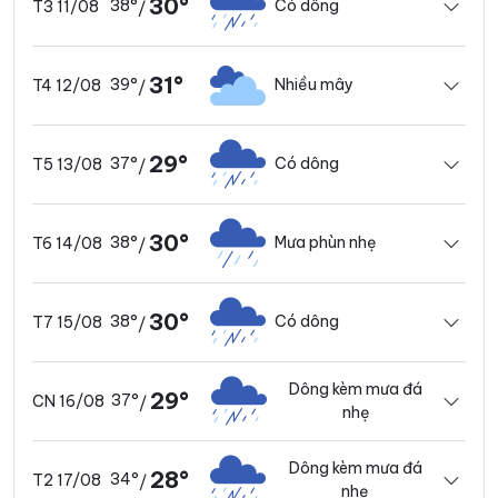
30°
38°
Có dông
T3 11/08
/
31°
39°
Nhiều mây
T4 12/08
/
29°
37°
Có dông
T5 13/08
/
30°
38°
Mưa phùn nhẹ
T6 14/08
/
30°
38°
Có dông
T7 15/08
/
Dông kèm mưa đá
29°
37°
CN 16/08
/
nhẹ
Dông kèm mưa đá
28°
34°
T2 17/08
/
nhẹ