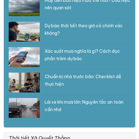
Mây đen báo hiệu mưa thế nào? Dấu hiệu
nên quan sát
Dự báo thời tiết theo giờ có chính xác
không?
Xác suất mưa nghĩa là gì? Cách đọc
phần trăm dự báo
Chuẩn bị nhà trước bão: Checklist dễ
thực hiện
Lái xe khi mưa lớn: Nguyên tắc an toàn
cần nhớ
Thời tiết Xã Quyết Thắng