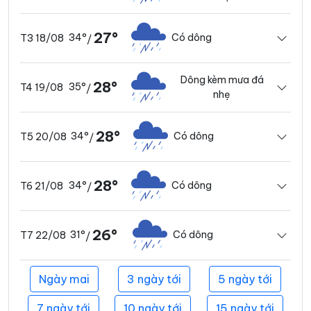
27°
34°
Có dông
T3 18/08
/
Dông kèm mưa đá
28°
35°
T4 19/08
/
nhẹ
28°
34°
Có dông
T5 20/08
/
28°
34°
Có dông
T6 21/08
/
26°
31°
Có dông
T7 22/08
/
Ngày mai
3 ngày tới
5 ngày tới
7 ngày tới
10 ngày tới
15 ngày tới