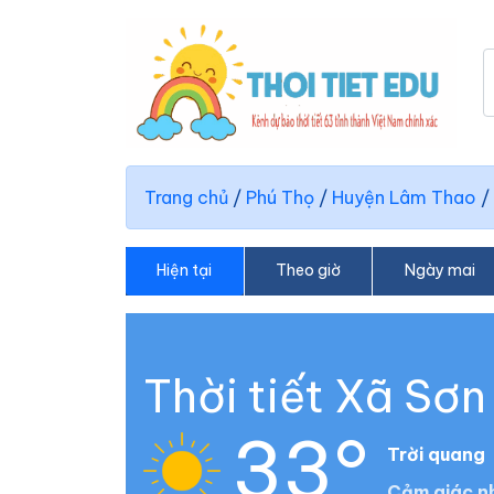
Trang chủ
/
Phú Thọ
/
Huyện Lâm Thao
/
Hiện tại
Theo giờ
Ngày mai
Thời tiết Xã Sơn
33°
Trời quang
Cảm giác nh