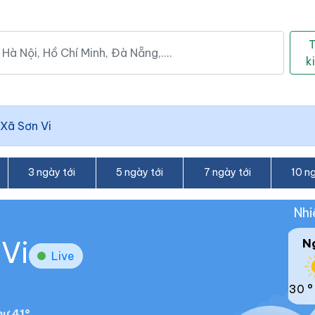
k
Xã Sơn Vi
3 ngày tới
5 ngày tới
7 ngày tới
10 ng
Nhi
 Vi
N
Live
30 °
ư 41°.