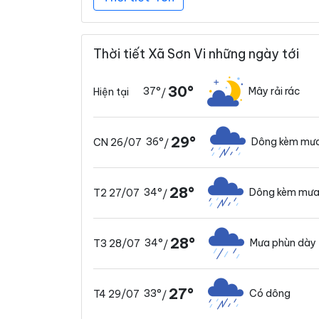
Thời tiết Xã Sơn Vi những ngày tới
30°
37°
Mây rải rác
Hiện tại
/
29°
36°
Dông kèm mưa
CN 26/07
/
28°
34°
Dông kèm mưa
T2 27/07
/
28°
34°
Mưa phùn dày
T3 28/07
/
27°
33°
Có dông
T4 29/07
/