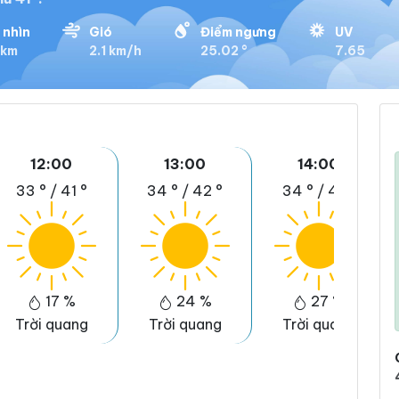
 nhìn
Gió
Điểm ngưng
UV
 km
2.1 km/h
25.02 °
7.65
12:00
13:00
14:00
33 °
/
41 °
34 °
/
42 °
34 °
/
41 °
17 %
24 %
27 %
Trời quang
Trời quang
Trời quang