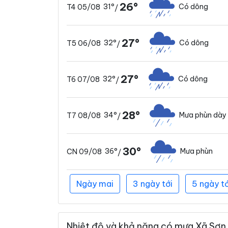
26°
31°
Có dông
T4 05/08
/
27°
32°
Có dông
T5 06/08
/
27°
32°
Có dông
T6 07/08
/
28°
34°
Mưa phùn dày
T7 08/08
/
30°
36°
Mưa phùn
CN 09/08
/
Ngày mai
3 ngày tới
5 ngày tớ
Nhiệt độ và khả năng có mưa Xã Sơn V