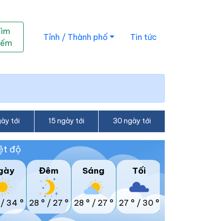
Tìm
Tỉnh / Thành phố
Tin tức
iếm
ày tới
15 ngày tới
30 ngày tới
ệt độ
gày
Đêm
Sáng
Tối
/
34 °
28 °
/
27 °
28 °
/
27 °
27 °
/
30 °