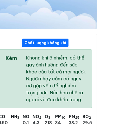
Chất lượng không khí
15:00
16:00
17:00
Kém
Không khí ô nhiễm, có thể
34 °
/
40 °
33 °
/
39 °
33 °
/
39 °
gây ảnh hưởng đến sức
khỏe của tất cả mọi người.
Người nhạy cảm có nguy
cơ gặp vấn đề nghiêm
trọng hơn. Nên hạn chế ra
27 %
25 %
18 %
ngoài và đeo khẩu trang.
Trời quang
Trời ít mây
Mây rải rác
CO
NH
NO
NO
O
PM
PM
SO
3
2
3
10
25
2
450
0.1
4.3
218
34
33.2
29.5