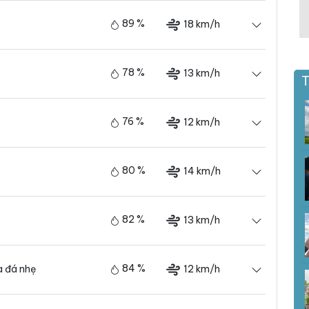
89 %
18 km/h
78 %
13 km/h
T
76 %
12 km/h
80 %
14 km/h
82 %
13 km/h
84 %
12 km/h
 đá nhẹ