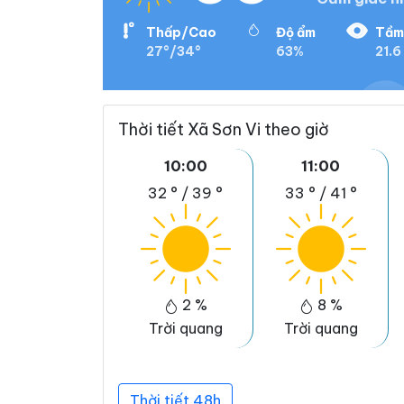
Thấp/Cao
Độ ẩm
Tầm
27°/34°
63%
21.6
Thời tiết Xã Sơn Vi theo giờ
10:00
11:00
32 °
/
39 °
33 °
/
41 °
2 %
8 %
Trời quang
Trời quang
Thời tiết 48h