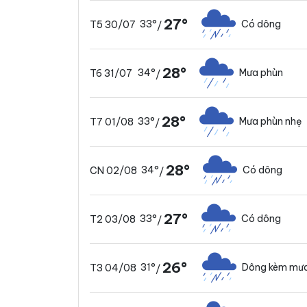
27°
33°
Có dông
T5 30/07
/
28°
34°
Mưa phùn
T6 31/07
/
28°
33°
Mưa phùn nhẹ
T7 01/08
/
28°
34°
Có dông
CN 02/08
/
27°
33°
Có dông
T2 03/08
/
26°
31°
Dông kèm mưa
T3 04/08
/