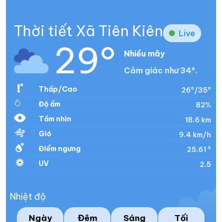
Thời tiết Xã Tiên Kiên
Live
29°
Nhiều mây
Cảm giác như 34°.
Thấp/Cao
26°/35°
Độ ẩm
82%
Tầm nhìn
18.6 km
Gió
9.4 km/h
Điểm ngưng
25.61 °
UV
2.5
Nhiệt độ
Ngày
Đêm
Sáng
Tối