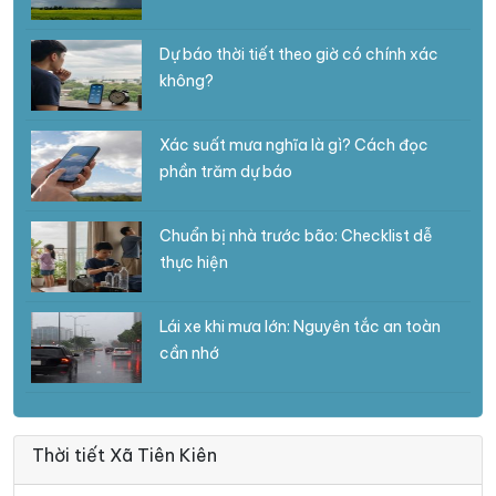
Dự báo thời tiết theo giờ có chính xác
không?
Xác suất mưa nghĩa là gì? Cách đọc
phần trăm dự báo
Chuẩn bị nhà trước bão: Checklist dễ
thực hiện
Lái xe khi mưa lớn: Nguyên tắc an toàn
cần nhớ
Thời tiết Xã Tiên Kiên