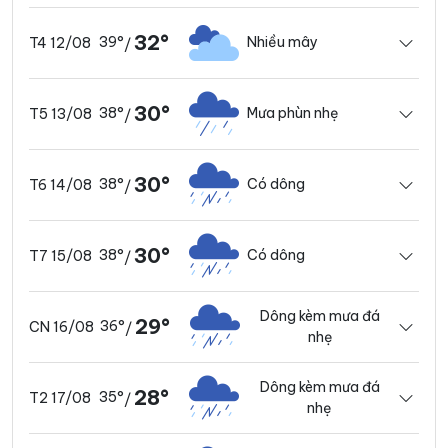
32°
39°
Nhiều mây
T4 12/08
/
30°
38°
Mưa phùn nhẹ
T5 13/08
/
30°
38°
Có dông
T6 14/08
/
30°
38°
Có dông
T7 15/08
/
Dông kèm mưa đá
29°
36°
CN 16/08
/
nhẹ
Dông kèm mưa đá
28°
35°
T2 17/08
/
nhẹ