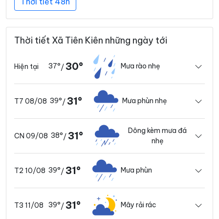
Thời tiết 48h
Thời tiết Xã Tiên Kiên những ngày tới
30°
37°
Mưa rào nhẹ
Hiện tại
/
31°
39°
Mưa phùn nhẹ
T7 08/08
/
Dông kèm mưa đá
31°
38°
CN 09/08
/
nhẹ
31°
39°
Mưa phùn
T2 10/08
/
31°
39°
Mây rải rác
T3 11/08
/