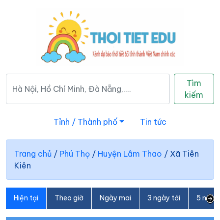
Tìm
kiếm
Tỉnh / Thành phố
Tin tức
Trang chủ
/
Phú Thọ
/
Huyện Lâm Thao
/
Xã Tiên
Kiên
Hiện tại
Theo giờ
Ngày mai
3 ngày tới
5 ngày 