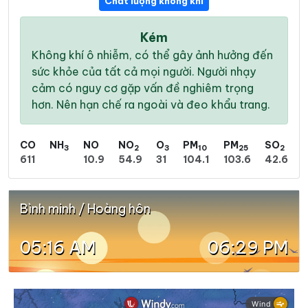
Chất lượng không khí
Kém
Không khí ô nhiễm, có thể gây ảnh hưởng đến
sức khỏe của tất cả mọi người. Người nhạy
cảm có nguy cơ gặp vấn đề nghiêm trọng
hơn. Nên hạn chế ra ngoài và đeo khẩu trang.
CO
NH
NO
NO
O
PM
PM
SO
3
2
3
10
25
2
611
10.9
54.9
31
104.1
103.6
42.6
Bình minh / Hoàng hôn
05:16 AM
06:29 PM