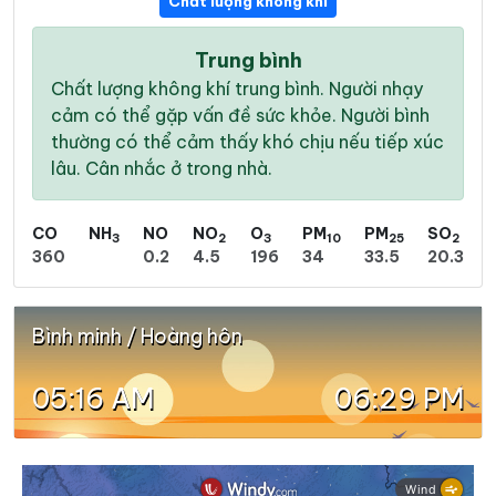
Chất lượng không khí
Trung bình
Chất lượng không khí trung bình. Người nhạy
cảm có thể gặp vấn đề sức khỏe. Người bình
thường có thể cảm thấy khó chịu nếu tiếp xúc
lâu. Cân nhắc ở trong nhà.
CO
NH
NO
NO
O
PM
PM
SO
3
2
3
10
25
2
360
0.2
4.5
196
34
33.5
20.3
Bình minh / Hoàng hôn
05:16 AM
06:29 PM