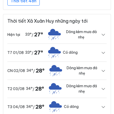
Thời tiết 48h
Thời tiết Xã Xuân Huy những ngày tới
Dông kèm mưa đá
27°
33°
Hiện tại
/
nhẹ
27°
33°
Có dông
T7 01/08
/
Dông kèm mưa đá
28°
34°
CN 02/08
/
nhẹ
Dông kèm mưa đá
28°
34°
T2 03/08
/
nhẹ
28°
34°
Có dông
T3 04/08
/