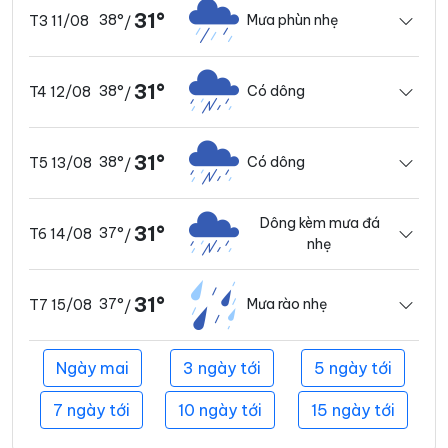
31°
38°
Mưa phùn nhẹ
T3 11/08
/
31°
38°
Có dông
T4 12/08
/
31°
38°
Có dông
T5 13/08
/
Dông kèm mưa đá
31°
37°
T6 14/08
/
nhẹ
31°
37°
Mưa rào nhẹ
T7 15/08
/
Ngày mai
3 ngày tới
5 ngày tới
7 ngày tới
10 ngày tới
15 ngày tới