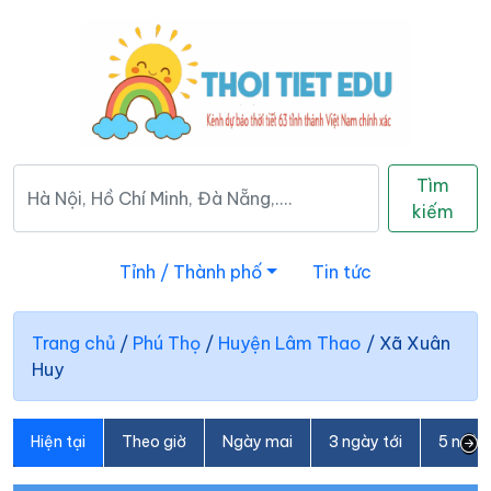
Tìm
kiếm
Tỉnh / Thành phố
Tin tức
Trang chủ
/
Phú Thọ
/
Huyện Lâm Thao
/
Xã Xuân
Huy
Hiện tại
Theo giờ
Ngày mai
3 ngày tới
5 ngày 