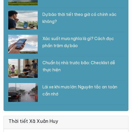
Dự báo thời tiết theo giờ có chính xác
không?
Xác suất mưa nghĩa là gì? Cách đọc
phần trăm dự báo
Chuẩn bị nhà trước bão: Checklist dễ
thực hiện
Lái xe khi mưa lớn: Nguyên tắc an toàn
cần nhớ
Thời tiết Xã Xuân Huy