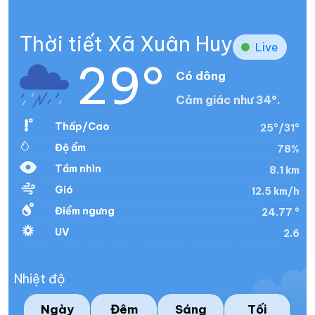
Thời tiết Xã Xuân Huy
Live
29°
Có dông
Cảm giác như 34°.
Thấp/Cao
25°/31°
Độ ẩm
78%
Tầm nhìn
8.1 km
Gió
12.5 km/h
Điểm ngưng
24.77 °
UV
2.6
Nhiệt độ
Ngày
Đêm
Sáng
Tối