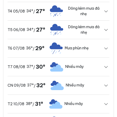
Dông kèm mưa đá
27°
34°
T4 05/08
/
nhẹ
Dông kèm mưa đá
27°
34°
T5 06/08
/
nhẹ
29°
36°
Mưa phùn nhẹ
T6 07/08
/
30°
37°
Nhiều mây
T7 08/08
/
32°
37°
Nhiều mây
CN 09/08
/
31°
38°
Nhiều mây
T2 10/08
/